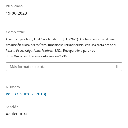
Publicado
19-06-2023
Cómo citar
Alvarez-Lajonchére, L., & Sánchez-Téllez, J. L. (2023). Análisis financiero de una
producción piloto del rotífero, Brachionus rotundiformis, con una dieta artificial.
Revista De Investigaciones Marinas
,
33
(2). Recuperado a partir de
https://revistas.uh.cu/rim/article/view/6736
Más formatos de cita
Número
Vol. 33 Núm. 2 (2013)
Sección
Acuicultura