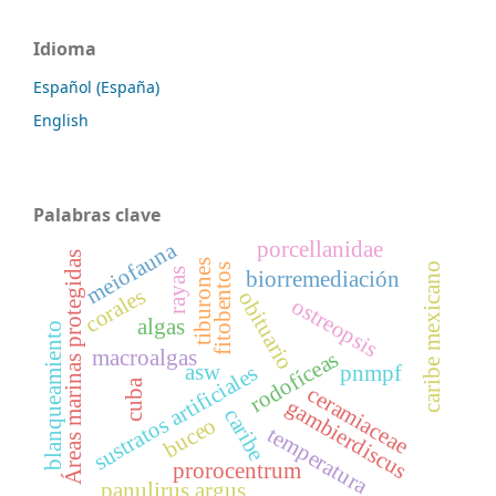
Idioma
Español (España)
English
Palabras clave
porcellanidae
meiofauna
Áreas marinas protegidas
tiburones
caribe mexicano
fitobentos
rayas
biorremediación
corales
obituario
ostreopsis
algas
blanqueamiento
macroalgas
rodofíceas
asw
sustratos artificiales
pnmpf
cuba
ceramiaceae
gambierdiscus
caribe
buceo
temperatura
prorocentrum
panulirus argus