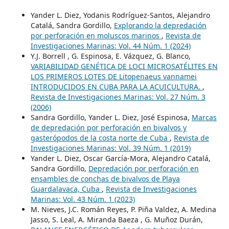
Yander L. Diez, Yodanis Rodríguez-Santos, Alejandro
Catalá, Sandra Gordillo,
Explorando la depredación
por perforación en moluscos marinos
,
Revista de
Investigaciones Marinas: Vol. 44 Núm. 1 (2024)
Y.J. Borrell , G. Espinosa, E. Vázquez, G. Blanco,
VARIABILIDAD GENÉTICA DE LOCI MICROSATÉLITES EN
LOS PRIMEROS LOTES DE Litopenaeus vannamei
INTRODUCIDOS EN CUBA PARA LA ACUICULTURA.
,
Revista de Investigaciones Marinas: Vol. 27 Núm. 3
(2006)
Sandra Gordillo, Yander L. Diez, José Espinosa,
Marcas
de depredación por perforación en bivalvos y
gasterópodos de la costa norte de Cuba
,
Revista de
Investigaciones Marinas: Vol. 39 Núm. 1 (2019)
Yander L. Diez, Oscar García-Mora, Alejandro Catalá,
Sandra Gordillo,
Depredación por perforación en
ensambles de conchas de bivalvos de Playa
Guardalavaca, Cuba
,
Revista de Investigaciones
Marinas: Vol. 43 Núm. 1 (2023)
M. Nieves, J.C. Román Reyes, P. Piña Valdez, A. Medina
Jasso, S. Leal, A. Miranda Baeza , G. Muñoz Durán,