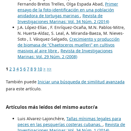
Fernando Bretos Trelles, Olga Espada Abad,
Primer
ensayo de la foto-identificación en una población
anidadora de tortugas marinas
,
Revista de
Investigaciones Marinas: Vol. 34 Núm. 2 (2014)
J.A. López-Elías , F. Enríquez-Ocaña, M.N. Pablos-Mitre,
N. Huerta-Aldaz, S. Leal, A. Miranda-Baeza, M. Nieves-
Soto , I. Vásquez-Salgado,
Crecimiento y producción
de biomasa de “Chaetoceros muelleri” en cultivos
masivos al aire libre
,
Revista de Investigaciones
Marinas: Vol. 29 Núm. 2 (2008)
1
2
3
4
5
6
7
8
9
10
>
>>
También puede
Iniciar una búsqueda de similitud avanzada
para este artículo.
Artículos más leídos del mismo autor/a
Luis Alvarez-Lajonchère,
Tallas mínimas legales para
peces en las pesquerías costeras cubanas.
,
Revista de
Investigaciones Marinas: Vol. 34 Núm. 1 (2014)