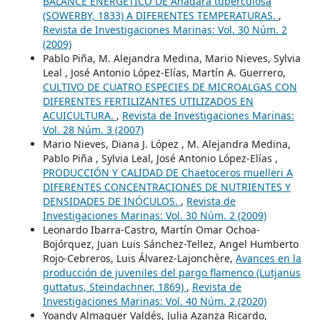
BALANCE ENERGÉTICO DE Anadara tuberculosa
(SOWERBY, 1833) A DIFERENTES TEMPERATURAS.
,
Revista de Investigaciones Marinas: Vol. 30 Núm. 2
(2009)
Pablo Piña, M. Alejandra Medina, Mario Nieves, Sylvia
Leal , José Antonio López-Elías, Martín A. Guerrero,
CULTIVO DE CUATRO ESPECIES DE MICROALGAS CON
DIFERENTES FERTILIZANTES UTILIZADOS EN
ACUICULTURA.
,
Revista de Investigaciones Marinas:
Vol. 28 Núm. 3 (2007)
Mario Nieves, Diana J. López , M. Alejandra Medina,
Pablo Piña , Sylvia Leal, José Antonio López-Elías ,
PRODUCCIÓN Y CALIDAD DE Chaetoceros muelleri A
DIFERENTES CONCENTRACIONES DE NUTRIENTES Y
DENSIDADES DE INÓCULOS.
,
Revista de
Investigaciones Marinas: Vol. 30 Núm. 2 (2009)
Leonardo Ibarra-Castro, Martín Omar Ochoa-
Bojórquez, Juan Luis Sánchez-Tellez, Angel Humberto
Rojo-Cebreros, Luis Álvarez-Lajonchère,
Avances en la
producción de juveniles del pargo flamenco (Lutjanus
guttatus, Steindachner, 1869)
,
Revista de
Investigaciones Marinas: Vol. 40 Núm. 2 (2020)
Yoandy Almaguer Valdés, Julia Azanza Ricardo,