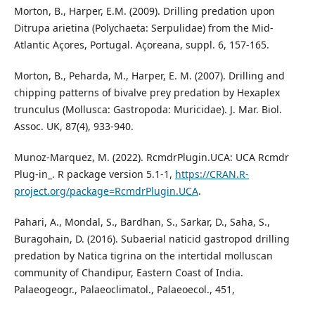
Morton, B., Harper, E.M. (2009). Drilling predation upon
Ditrupa arietina (Polychaeta: Serpulidae) from the Mid-
Atlantic Açores, Portugal. Açoreana, suppl. 6, 157-165.
Morton, B., Peharda, M., Harper, E. M. (2007). Drilling and
chipping patterns of bivalve prey predation by Hexaplex
trunculus (Mollusca: Gastropoda: Muricidae). J. Mar. Biol.
Assoc. UK, 87(4), 933-940.
Munoz-Marquez, M. (2022). RcmdrPlugin.UCA: UCA Rcmdr
Plug-in_. R package version 5.1-1,
https://CRAN.R-
project.org/package=RcmdrPlugin.UCA
.
Pahari, A., Mondal, S., Bardhan, S., Sarkar, D., Saha, S.,
Buragohain, D. (2016). Subaerial naticid gastropod drilling
predation by Natica tigrina on the intertidal molluscan
community of Chandipur, Eastern Coast of India.
Palaeogeogr., Palaeoclimatol., Palaeoecol., 451,