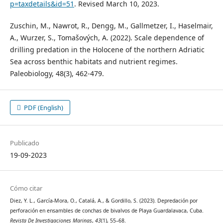
p=taxdetails&id=51
. Revised March 10, 2023.
Zuschin, M., Nawrot, R., Dengg, M., Gallmetzer, I., Haselmair,
A., Wurzer, S., Tomašových, A. (2022). Scale dependence of
drilling predation in the Holocene of the northern Adriatic
Sea across benthic habitats and nutrient regimes.
Paleobiology, 48(3), 462-479.
PDF (English)
Publicado
19-09-2023
Cómo citar
Diez, Y. L., García-Mora, O., Catalá, A., & Gordillo, S. (2023). Depredación por
perforación en ensambles de conchas de bivalvos de Playa Guardalavaca, Cuba.
Revista De Investigaciones Marinas
,
43
(1), 55–68.