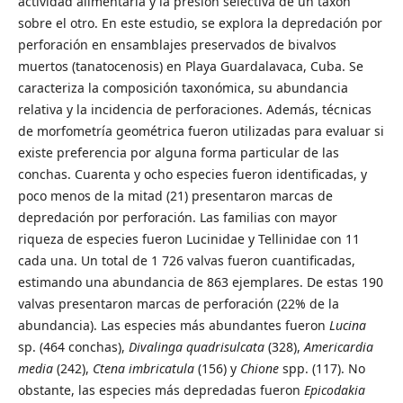
actividad alimentaria y la presión selectiva de un taxón
sobre el otro. En este estudio, se explora la depredación por
perforación en ensamblajes preservados de bivalvos
muertos (tanatocenosis) en Playa Guardalavaca, Cuba. Se
caracteriza la composición taxonómica, su abundancia
relativa y la incidencia de perforaciones. Además, técnicas
de morfometría geométrica fueron utilizadas para evaluar si
existe preferencia por alguna forma particular de las
conchas. Cuarenta y ocho especies fueron identificadas, y
poco menos de la mitad (21) presentaron marcas de
depredación por perforación. Las familias con mayor
riqueza de especies fueron Lucinidae y Tellinidae con 11
cada una. Un total de 1 726 valvas fueron cuantificadas,
estimando una abundancia de 863 ejemplares. De estas 190
valvas presentaron marcas de perforación (22% de la
abundancia). Las especies más abundantes fueron
Lucina
sp. (464 conchas),
Divalinga quadrisulcata
(328),
Americardia
media
(242),
Ctena imbricatula
(156) y
Chione
spp. (117). No
obstante, las especies más depredadas fueron
Epicodakia