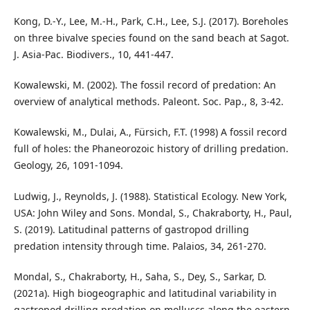
Kong, D.-Y., Lee, M.-H., Park, C.H., Lee, S.J. (2017). Boreholes
on three bivalve species found on the sand beach at Sagot.
J. Asia-Pac. Biodivers., 10, 441-447.
Kowalewski, M. (2002). The fossil record of predation: An
overview of analytical methods. Paleont. Soc. Pap., 8, 3-42.
Kowalewski, M., Dulai, A., Fürsich, F.T. (1998) A fossil record
full of holes: the Phaneorozoic history of drilling predation.
Geology, 26, 1091-1094.
Ludwig, J., Reynolds, J. (1988). Statistical Ecology. New York,
USA: John Wiley and Sons. Mondal, S., Chakraborty, H., Paul,
S. (2019). Latitudinal patterns of gastropod drilling
predation intensity through time. Palaios, 34, 261-270.
Mondal, S., Chakraborty, H., Saha, S., Dey, S., Sarkar, D.
(2021a). High biogeographic and latitudinal variability in
gastropod drilling predation on molluscs along the eastern