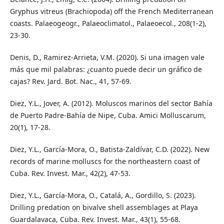
Gryphus vitreus (Brachiopoda) off the French Mediterranean
coasts. Palaeogeogr., Palaeoclimatol., Palaeoecol., 208(1-2),
23-30.
Denis, D., Ramirez-Arrieta, V.M. (2020). Si una imagen vale
más que mil palabras: ¿cuanto puede decir un gráfico de
cajas? Rev. Jard. Bot. Nac., 41, 57-69.
Diez, Y.L., Jover, A. (2012). Moluscos marinos del sector Bahía
de Puerto Padre-Bahía de Nipe, Cuba. Amici Molluscarum,
20(1), 17-28.
Diez, Y.L., García-Mora, O., Batista-Zaldívar, C.D. (2022). New
records of marine molluscs for the northeastern coast of
Cuba. Rev. Invest. Mar., 42(2), 47-53.
Diez, Y.L., García-Mora, O., Catalá, A., Gordillo, S. (2023).
Drilling predation on bivalve shell assemblages at Playa
Guardalavaca, Cuba. Rev. Invest. Mar., 43(1), 55-68.