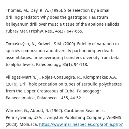
Thomas, M., Day, R. W. (1995). Site selection by a small
drilling predator: Why does the gastropod Haustrum
baileyanum drill over muscle tissue of the abalone Haliotis
rubra? Mar. Freshw. Res., 46(3), 647-655.
Tomašových, A., Kidwell, S.M. (2009). Fidelity of variation in
species composition and diversity partitioning by death
assemblages: time-averaging transfers diversity from beta
to alpha levels. Paleobiology, 35(1), 94-118.
Villegas-Martín, J., Rojas-Consuegra, R., Klompmaker, A.A.
(2016). Drill hole predation on tubes of serpulid polychaetes
from the Upper Cretaceous of Cuba. Palaeogeogr.,
Palaeoclimatol., Palaeoecol., 455, 44-52.
Warmke, G., Abbott, R. (1962). Caribbean Seashells.
Pennsylvania, USA: Livingston Publishing Company. WoRMS
(2023). Mollusca.
https://www.marinespecies.org/aphia.php?