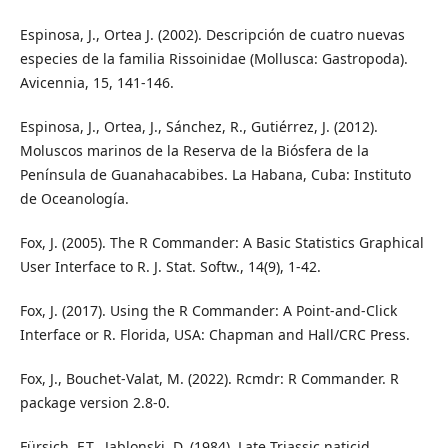
Espinosa, J., Ortea J. (2002). Descripción de cuatro nuevas
especies de la familia Rissoinidae (Mollusca: Gastropoda).
Avicennia, 15, 141-146.
Espinosa, J., Ortea, J., Sánchez, R., Gutiérrez, J. (2012).
Moluscos marinos de la Reserva de la Biósfera de la
Península de Guanahacabibes. La Habana, Cuba: Instituto
de Oceanología.
Fox, J. (2005). The R Commander: A Basic Statistics Graphical
User Interface to R. J. Stat. Softw., 14(9), 1-42.
Fox, J. (2017). Using the R Commander: A Point-and-Click
Interface or R. Florida, USA: Chapman and Hall/CRC Press.
Fox, J., Bouchet-Valat, M. (2022). Rcmdr: R Commander. R
package version 2.8-0.
Fürsich, F.T., Jablonski, D. (1984). Late Triassic naticid