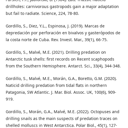
drillholes: carnivorous gastropods gain a major adaptation
but fail to radiate. Science, 224, 78-80.
Gordillo, S., Diez, Y.L., Espinosa, J. (2019). Marcas de
depredación por perforación en bivalvos y gasterópodos de
la costa norte de Cuba. Rev. Invest. Mar., 39(1), 66-75.
Gordillo, S., Malvé, M.E. (2021). Drilling predation on
Antarctic tusk shells: first records on Recent scaphopods
from the Southern Hemisphere. Antarct. Sci., 33(4), 344-348.
Gordillo, S., Malvé, M.E., Morán, G.A., Boretto, G.M. (2020).
Naticid drilling predation from tidal flats in northern
Patagonia, SW Atlantic. J. Mar. Biol. Assoc. UK, 100(6), 909-
919.
Gordillo, S., Morán, G.A., Malvé, M.E. (2022). Octopuses and
drilling snails as the main suspects of predation traces on
shelled molluscs in West Antarctica. Polar Biol., 45(1), 127-