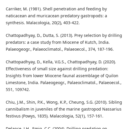
Carriker, M. (1981). Shell penetration and feeding by
naticacean and muricacean predatory gastropods: a
synthesis. Malacologia, 20(2), 403-422.
Chattopadhyay, D., Dutta, S. (2013). Prey selection by drilling
predators: a case study from Miocene of Kutch, India.
Palaeogeogr., Palaeoclimatol., Palaeoecol., 374, 187-196.
Chattopadhyay, D., Kella, V.G.S., Chattopadhyay, D. (2020).
Effectiveness of small size against drilling predation:
Insights from lower Miocene faunal assemblage of Quilon
Limestone, India. Palaeogeogr., Palaeoclimatol., Palaeoecol.,
551, 109742.
Chiu, J.M., Shin, P.K., Wong, K.P., Cheung, S.G. (2010). Sibling
cannibalism in juveniles of the marine gastropod Nassarius
festivus (Powys, 1835). Malacologia, 52(1), 157-161.
Delance, J.H., Emig, C.C. (2004). Drilling predation on