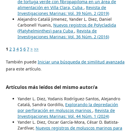
de tortuga verde con fibropapiloma en un área de
alimentación en Villa Clara, Cuba
,
Revista de
Investigaciones Marinas: Vol. 39 Núm. 2 (2019)
Alejandro Catalá Jimenez, Yander L. Diez, Daniel
Carbonell Yuanis,
Nuevos registros de Polycladida
(Platyhelminthes) para Cuba
,
Revista de
Investigaciones Marinas: Vol. 36 Núm. 2 (2016)
1
2
3
4
5
6
7
>
>>
También puede
Iniciar una búsqueda de similitud avanzada
para este artículo.
Artículos más leídos del mismo autor/a
Yander L. Diez, Yodanis Rodríguez-Santos, Alejandro
Catalá, Sandra Gordillo,
Explorando la depredación
por perforación en moluscos marinos
,
Revista de
Investigaciones Marinas: Vol. 44 Núm. 1 (2024)
Yander L. Diez, Oscar García-Mora, César D. Batista-
Zardívar,
Nuevos registros de moluscos marinos para