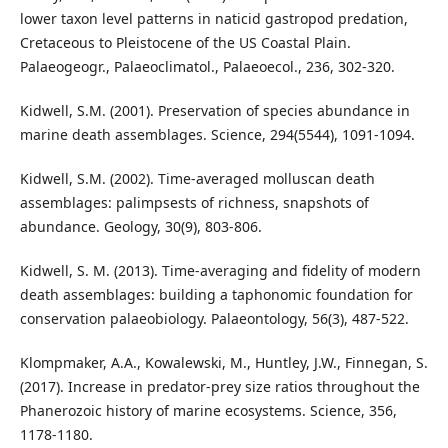
lower taxon level patterns in naticid gastropod predation,
Cretaceous to Pleistocene of the US Coastal Plain.
Palaeogeogr., Palaeoclimatol., Palaeoecol., 236, 302-320.
Kidwell, S.M. (2001). Preservation of species abundance in
marine death assemblages. Science, 294(5544), 1091-1094.
Kidwell, S.M. (2002). Time-averaged molluscan death
assemblages: palimpsests of richness, snapshots of
abundance. Geology, 30(9), 803-806.
Kidwell, S. M. (2013). Time‐averaging and fidelity of modern
death assemblages: building a taphonomic foundation for
conservation palaeobiology. Palaeontology, 56(3), 487-522.
Klompmaker, A.A., Kowalewski, M., Huntley, J.W., Finnegan, S.
(2017). Increase in predator-prey size ratios throughout the
Phanerozoic history of marine ecosystems. Science, 356,
1178-1180.