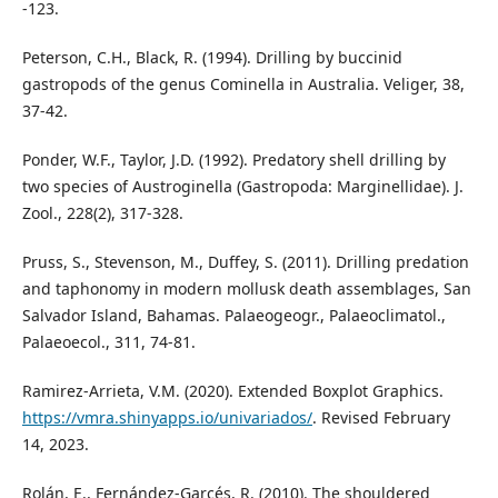
-123.
Peterson, C.H., Black, R. (1994). Drilling by buccinid
gastropods of the genus Cominella in Australia. Veliger, 38,
37-42.
Ponder, W.F., Taylor, J.D. (1992). Predatory shell drilling by
two species of Austroginella (Gastropoda: Marginellidae). J.
Zool., 228(2), 317-328.
Pruss, S., Stevenson, M., Duffey, S. (2011). Drilling predation
and taphonomy in modern mollusk death assemblages, San
Salvador Island, Bahamas. Palaeogeogr., Palaeoclimatol.,
Palaeoecol., 311, 74-81.
Ramirez-Arrieta, V.M. (2020). Extended Boxplot Graphics.
https://vmra.shinyapps.io/univariados/
. Revised February
14, 2023.
Rolán, E., Fernández-Garcés, R. (2010). The shouldered