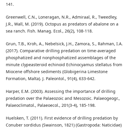
141.
Greenwell, C.N., Loneragan, N.R., Admiraal, R., Tweedley,
J.R., Wall, M. (2019). Octopus as predators of abalone on a
sea ranch. Fish. Manag. Ecol., 26(2), 108-118.
Grun, T.B., Kroh, A., Nebelsick, J.H., Zamora, S., Rahman, I.A.
(2017). Comparative drilling predation on time-averaged
phosphatized and nonphosphatized assemblages of the
minute clypeasteroid echinoid Echinocyamus stellatus from
Miocene offshore sediments (Globigerina Limestone
Formation, Malta). J. Paleontol., 91(4), 633-642.
Harper, E.M. (2003). Assessing the importance of drilling
predation over the Palaeozoic and Mesozoic. Palaeogeogr.,
Palaeoclimatol., Palaeoecol., 201(3-4), 185-198.
Huelsken, T. (2011). First evidence of drilling predation by
Conuber sordidus (Swainson, 1821) (Gastropoda: Naticidae)