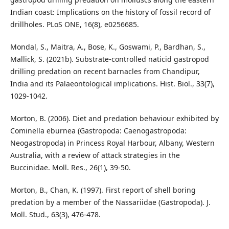
Indian coast: Implications on the history of fossil record of
drillholes. PLoS ONE, 16(8), e0256685.
Mondal, S., Maitra, A., Bose, K., Goswami, P., Bardhan, S.,
Mallick, S. (2021b). Substrate-controlled naticid gastropod
drilling predation on recent barnacles from Chandipur,
India and its Palaeontological implications. Hist. Biol., 33(7),
1029-1042.
Morton, B. (2006). Diet and predation behaviour exhibited by
Cominella eburnea (Gastropoda: Caenogastropoda:
Neogastropoda) in Princess Royal Harbour, Albany, Western
Australia, with a review of attack strategies in the
Buccinidae. Moll. Res., 26(1), 39-50.
Morton, B., Chan, K. (1997). First report of shell boring
predation by a member of the Nassariidae (Gastropoda). J.
Moll. Stud., 63(3), 476-478.