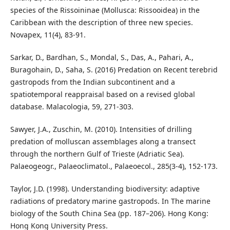
species of the Rissoininae (Mollusca: Rissooidea) in the
Caribbean with the description of three new species.
Novapex, 11(4), 83-91.
Sarkar, D., Bardhan, S., Mondal, S., Das, A., Pahari, A.,
Buragohain, D., Saha, S. (2016) Predation on Recent terebrid
gastropods from the Indian subcontinent and a
spatiotemporal reappraisal based on a revised global
database. Malacologia, 59, 271-303.
Sawyer, J.A., Zuschin, M. (2010). Intensities of drilling
predation of molluscan assemblages along a transect
through the northern Gulf of Trieste (Adriatic Sea).
Palaeogeogr., Palaeoclimatol., Palaeoecol., 285(3-4), 152-173.
Taylor, J.D. (1998). Understanding biodiversity: adaptive
radiations of predatory marine gastropods. In The marine
biology of the South China Sea (pp. 187–206). Hong Kong:
Hong Kong University Press.