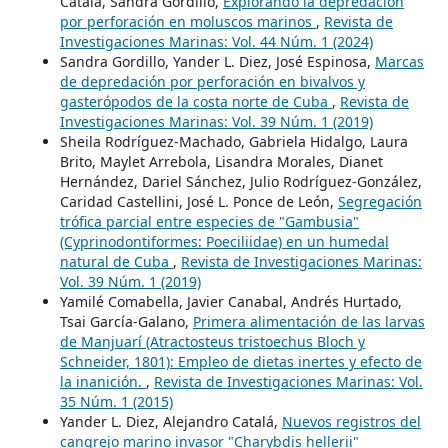
Catalá, Sandra Gordillo,
Explorando la depredación
por perforación en moluscos marinos
,
Revista de
Investigaciones Marinas: Vol. 44 Núm. 1 (2024)
Sandra Gordillo, Yander L. Diez, José Espinosa,
Marcas
de depredación por perforación en bivalvos y
gasterópodos de la costa norte de Cuba
,
Revista de
Investigaciones Marinas: Vol. 39 Núm. 1 (2019)
Sheila Rodríguez-Machado, Gabriela Hidalgo, Laura
Brito, Maylet Arrebola, Lisandra Morales, Dianet
Hernández, Dariel Sánchez, Julio Rodríguez-González,
Caridad Castellini, José L. Ponce de León,
Segregación
trófica parcial entre especies de "Gambusia"
(Cyprinodontiformes: Poeciliidae) en un humedal
natural de Cuba
,
Revista de Investigaciones Marinas:
Vol. 39 Núm. 1 (2019)
Yamilé Comabella, Javier Canabal, Andrés Hurtado,
Tsai García-Galano,
Primera alimentación de las larvas
de Manjuarí (Atractosteus tristoechus Bloch y
Schneider, 1801): Empleo de dietas inertes y efecto de
la inanición.
,
Revista de Investigaciones Marinas: Vol.
35 Núm. 1 (2015)
Yander L. Diez, Alejandro Catalá,
Nuevos registros del
cangrejo marino invasor "Charybdis hellerii"