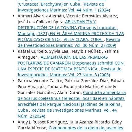
(Crustacea, Brachyura) en Cuba
,
Revista de
Investigaciones Marinas: Vol. 44 Núm. 1 (2024)
Anmari Alvarez Alemán, Vicente Berovides Alvarez,
José Luis Collazo López,
ABUNDANCIA Y
DISTRIBUCIÓN DE LA TONINA (Tursiops truncatus,
Montagu, 1821) EN EL ÁREA MARINA PROTEGIDA “LAS
PICÚAS CAYO CRISTO”, VILLA CLARA, CUBA.
,
Revista
de Investigaciones Marinas: Vol. 30 Núm. 2 (2009)
Rafael Curbelo, Sylvia Leal, Nayibis Núñez , Yahima
Almaguer ,
ALIMENTACIÓN DE LAS PRIMERAS
POSTLARVAS DE CAMARÓN Litopenaeus schmitti CON
UNA ESPECIE DE DIATOMEA BENTÓNICA
,
Revista de
Investigaciones Marinas: Vol. 27 Núm. 3 (2006)
Patricia Vicente-Castro, Patricia González-Díaz, Fabián
Pina-Amargós, Tamara Figueredo-Martín, Ariandy
González González, Alain Duran,
Conducta alimentaria
de Scarus coelestinus (Teleostei: Scaridae) en hábitats
arrecifales del Parque Nacional Jardines de la Reina,
Cuba
,
Revista de Investigaciones Marinas: Vol. 44
Núm. 2 (2024)
Andy J. Russet Rodríguez, Julia Azanza Ricardo, Eddy
García Alfonso,
Componentes de la dieta de juveniles