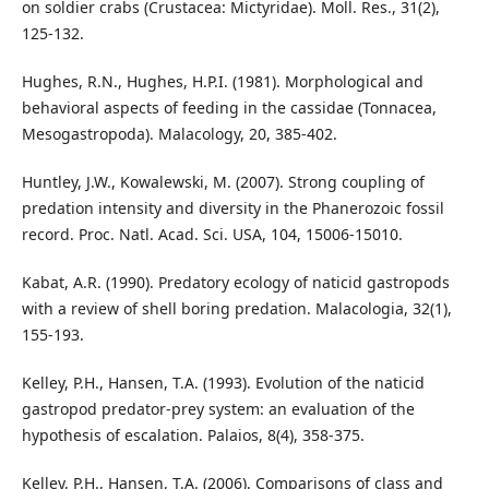
on soldier crabs (Crustacea: Mictyridae). Moll. Res., 31(2),
125-132.
Hughes, R.N., Hughes, H.P.I. (1981). Morphological and
behavioral aspects of feeding in the cassidae (Tonnacea,
Mesogastropoda). Malacology, 20, 385-402.
Huntley, J.W., Kowalewski, M. (2007). Strong coupling of
predation intensity and diversity in the Phanerozoic fossil
record. Proc. Natl. Acad. Sci. USA, 104, 15006-15010.
Kabat, A.R. (1990). Predatory ecology of naticid gastropods
with a review of shell boring predation. Malacologia, 32(1),
155-193.
Kelley, P.H., Hansen, T.A. (1993). Evolution of the naticid
gastropod predator-prey system: an evaluation of the
hypothesis of escalation. Palaios, 8(4), 358-375.
Kelley, P.H., Hansen, T.A. (2006). Comparisons of class and