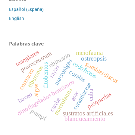
Español (España)
English
Palabras clave
manglares
meiofauna
prorocentrum
obituario
ostreopsis
macroalgas
rodofíceas
gambierdiscus
fitobentos
rayas
tiburones
crustacea
corales
dinoflagelados bentónico
ceramiaceae
algas
macrofauna
cuba
asw
pesquerías
buceo
caribe
pnmpf
sustratos artificiales
blanqueamiento