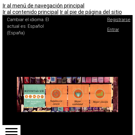
Ir al menú de navegación principal
Ir al contenido principal
Ir al pie de página del sitio
Cambiar el idioma. El
Registrarse
actual es:
Español
Entrar
(España)
Menú de
Deutsch
English
administración
Français (France)
Português (Portugal)