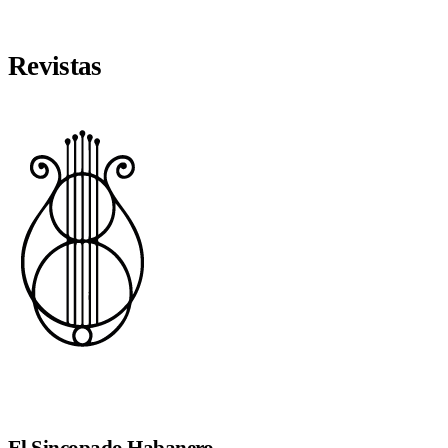
Revistas
El Sincopado Habanero