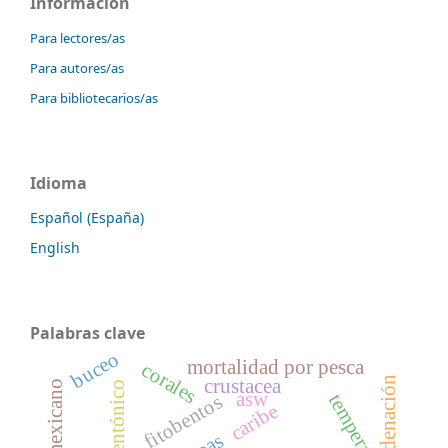
Información
Para lectores/as
Para autores/as
Para bibliotecarios/as
Idioma
Español (España)
English
Palabras clave
buceo
mortalidad por pesca
corales
ordenación
crustacea
caribe mexicano
asw
temperatura
fitobentos
caribe