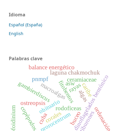
Idioma
Español (España)
English
Palabras clave
balance energético
laguna chakmochuk
dinoflagelados bentónico
pnmpf
ceramiaceae
fitobentos
gambierdiscus
asw
macroalgas
rayas
caribe
algas
obituario
ostreopsis
rodofíceas
copépodos
kofoidinium
ordenación
tiburones
corales
buceo
prorocentrum
cuba