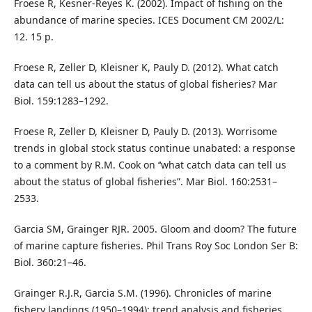
Froese R, Kesner-Reyes K. (2002). Impact of fishing on the
abundance of marine species. ICES Document CM 2002/L:
12. 15 p.
Froese R, Zeller D, Kleisner K, Pauly D. (2012). What catch
data can tell us about the status of global fisheries? Mar
Biol. 159:1283–1292.
Froese R, Zeller D, Kleisner D, Pauly D. (2013). Worrisome
trends in global stock status continue unabated: a response
to a comment by R.M. Cook on ‘‘what catch data can tell us
about the status of global ﬁsheries”. Mar Biol. 160:2531–
2533.
Garcia SM, Grainger RJR. 2005. Gloom and doom? The future
of marine capture ﬁsheries. Phil Trans Roy Soc London Ser B:
Biol. 360:21–46.
Grainger R.J.R, Garcia S.M. (1996). Chronicles of marine
ﬁshery landings (1950–1994): trend analysis and ﬁsheries