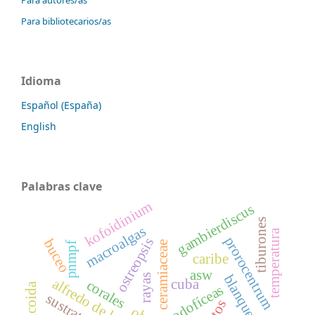
Para bibliotecarios/as
Idioma
Español (España)
English
Palabras clave
kofoidinium
gambierdiscus
tiburones
macroalgas
temperatura
prorocentrum
ostreopsis
buceo
ceramiaceae
pnmpf
caribe
asw
rayas
cuba
corales
rodofíceas