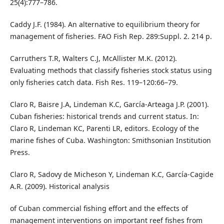
25(4):777–786.
Caddy J.F. (1984). An alternative to equilibrium theory for
management of fisheries. FAO Fish Rep. 289:Suppl. 2. 214 p.
Carruthers T.R, Walters C.J, McAllister M.K. (2012).
Evaluating methods that classify fisheries stock status using
only fisheries catch data. Fish Res. 119–120:66–79.
Claro R, Baisre J.A, Lindeman K.C, García-Arteaga J.P. (2001).
Cuban fisheries: historical trends and current status. In:
Claro R, Lindeman KC, Parenti LR, editors. Ecology of the
marine fishes of Cuba. Washington: Smithsonian Institution
Press.
Claro R, Sadovy de Micheson Y, Lindeman K.C, García-Cagide
A.R. (2009). Historical analysis
of Cuban commercial fishing effort and the effects of
management interventions on important reef fishes from