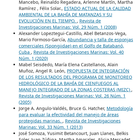
Mancebo, Reinaldo Regadera, Arlenne Martín, Martha
Ramírez , Félix Solar.,
ESTADO ACTUAL DE LA CALIDAD
AMBIENTAL DE LA BAHÍA DE MATANZAS Y SU
EVOLUCIÓN EN EL TIEMPO.
,
Revista de
Investigaciones Marinas: Vol. 29 Núm. 1 (2008)
Alexander Lopeztegui-Castillo, Abel Betanzos-Vega,
Mario Formoso-García,
Abundancia y talla de esponjas
comerciales (Spongiidae) en el Golfo de Batabanó,
Cuba
,
Revista de Investigaciones Marinas: Vol. 40
Núm. 1 (2020)
Mabel Seisdedo, María Elena Castellanos, Alain
Muñoz, Angel R. León,
PROPUESTA DE INTEGRACIÓN
DE LOS RESULTADOS DEL PROGRAMA DE MONITOREO
HIDROLÓGICO DE LA BAHÍA DE CIENFUEGOS AL
MANEJO INTEGRADO DE LA ZONAS COSTERAS (MIZC)
,
Revista de Investigaciones Marinas: Vol. 26 Núm. 1
(2005)
Jorge A. Angulo-Valdés, Bruce G. Hatcher,
Metodología
para evaluar la efectividad del manejo de áreas
protegidas marinas.
,
Revista de Investigaciones
Marinas: Vol. 33 Núm. 1 (2013)
José Somoza, Yusimit Betancourt, Juan Llanes, Belkis
Soler, Juan Zúñiga, Martha Amarales, Alicia Mercadet,