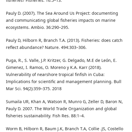
fisheries? Fisheries. 16:5–13.
Pauly D. (2007). The Sea Around Us Project: documenting
and communicating global ﬁsheries impacts on marine
ecosystems. Ambio. 36:290–295.
Pauly D, Hilborn R, Branch T.A. (2013). Fisheries: does catch
reflect abundance? Nature. 494:303–306.
Puga, R., S. Valle, J.P. Kritzer, G. Delgado, M.E de León, E.
Gimenez, I. Ramos, O. Moreno y K.A. Karr (2018).
Vulnerability of nearshore tropical finfish in Cuba:
Implications for scientific and management planning. Bull
Mar Sci. 94(2):359–375. 2018
Sumaila UR, Khan A, Watson R, Munro G, Zeller D, Baron N,
Pauly D. 2007. The World Trade Organization and global
ﬁsheries sustainability. Fish Res. 88:1–4.
Worm B, Hilborn R, Baum J.K, Branch T.A, Collie .JS, Costello