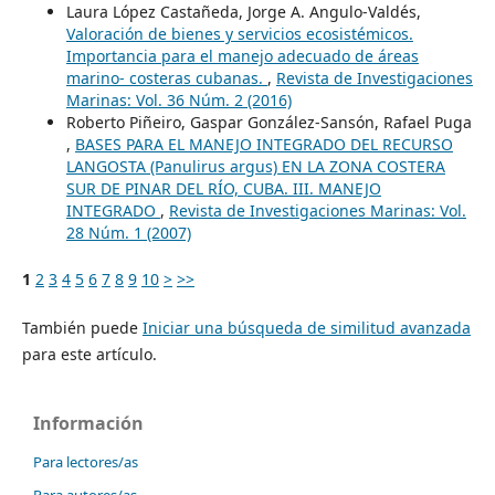
Laura López Castañeda, Jorge A. Angulo-Valdés,
Valoración de bienes y servicios ecosistémicos.
Importancia para el manejo adecuado de áreas
marino- costeras cubanas.
,
Revista de Investigaciones
Marinas: Vol. 36 Núm. 2 (2016)
Roberto Piñeiro, Gaspar González-Sansón, Rafael Puga
,
BASES PARA EL MANEJO INTEGRADO DEL RECURSO
LANGOSTA (Panulirus argus) EN LA ZONA COSTERA
SUR DE PINAR DEL RÍO, CUBA. III. MANEJO
INTEGRADO
,
Revista de Investigaciones Marinas: Vol.
28 Núm. 1 (2007)
1
2
3
4
5
6
7
8
9
10
>
>>
También puede
Iniciar una búsqueda de similitud avanzada
para este artículo.
Información
Para lectores/as
Para autores/as