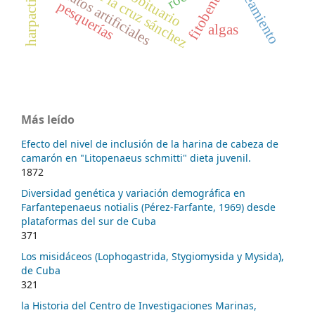
blanqueamiento
alfredo de la cruz sánchez
harpacticoida
sustratos artificiales
fitobentos
obituario
pesquerías
algas
Más leído
Efecto del nivel de inclusión de la harina de cabeza de
camarón en "Litopenaeus schmitti" dieta juvenil.
1872
Diversidad genética y variación demográfica en
Farfantepenaeus notialis (Pérez-Farfante, 1969) desde
plataformas del sur de Cuba
371
Los misidáceos (Lophogastrida, Stygiomysida y Mysida),
de Cuba
321
la Historia del Centro de Investigaciones Marinas,