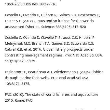
1960–2005. Fish Res. 99(1):7–16.
Costello C, Ovando D, Hilborn R, Gaines S.D, Deschenes O,
Lester S.E. (2012). Status and so-lutions for the world’s
unassessed fisheries. Science. 338(6106):517–520
Costello C, Ovando D, Clavelle T, Strauss C.K, Hilborn R,
Melnychuk M.C, Branch T.A, Gaines S.D, Szuwalski C.S,
Cabral R.B, et al. 2016. Global fishery prospects under
contrasting man-agement regimes. Proc Natl Acad Sci USA.
113(18):5125–5129.
Essington TE, Beaudreau AH, Wiedenmann J. (2006). Fishing
through marine food webs. Proc Natl Acad Sci USA.
103:3171–3175.
FAO. (2010). The state of world ﬁsheries and aquaculture
2010. Rome: FAO.