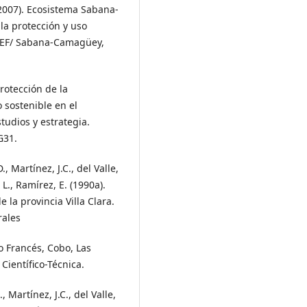
 (2007). Ecosistema Sabana-
la protección y uso
/GEF/ Sabana-Camagüey,
Protección de la
 sostenible en el
udios y estrategia.
G31.
., Martínez, J.C., del Valle,
L., Ramírez, E. (1990a).
 la provincia Villa Clara.
rales
o Francés, Cobo, Las
 Científico-Técnica.
, Martínez, J.C., del Valle,