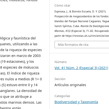
Cómo citar
Espinosa, J., & Borroto Escuela, D. Y. (2021).
Prospección de megazoobentos de los fondos
blandos del Parque Nacional Caguanes, Yagua
Sancti Spíritus, Cuba.
Revista De Investigacion
Marinas
,
41
(2 (Especial 3), 71–82. Recuperado
partir de https://revistas.uh.cu/rim/article/v
lógica y faunística del
anes, utilizando a las
Más formatos de cita
e la riqueza de especies
alizaron en marzo de 2003
(19 estaciones), y los
Número
 48 especies de moluscos
Vol. 41 Núm. 2 (Especial 3) (2021)
as). El índice de riqueza
Sección
res nulos a medios (R 1= 0
Artículos originales
 (S) estuvo entre 0 y 14
manglares. La densidad de
Categorías
lo que se atribuye a
Biodiversidad y Taxonomía
astos marinos densos. Las
obentos están