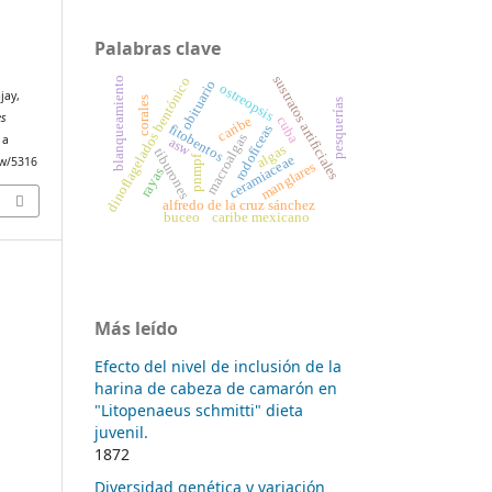
Palabras clave
sustratos artificiales
dinoflagelados bentónico
blanqueamiento
obituario
ostreopsis
jay,
corales
pesquerías
es
caribe
cuba
fitobentos
rodofíceas
macroalgas
 a
asw
algas
tiburones
ceramiaceae
pnmpf
iew/5316
manglares
rayas
alfredo de la cruz sánchez
buceo
caribe mexicano
Más leído
Efecto del nivel de inclusión de la
harina de cabeza de camarón en
"Litopenaeus schmitti" dieta
juvenil.
1872
Diversidad genética y variación