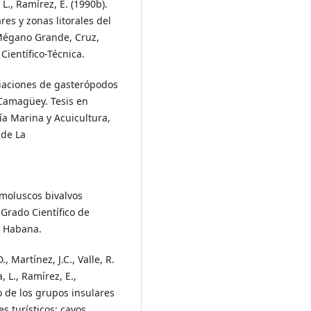
L., Ramírez, E. (1990b).
res y zonas litorales del
 Mégano Grande, Cruz,
Científico-Técnica.
ociaciones de gasterópodos
Camagüey. Tesis en
a Marina y Acuicultura,
 de La
s moluscos bivalvos
Grado Científico de
a Habana.
., Martínez, J.C., Valle, R.
 L., Ramírez, E.,
o de los grupos insulares
es turísticos: cayos