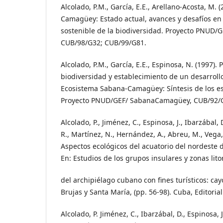
Alcolado, P.M., García, E.E., Arellano-Acosta, M.
Camagüey: Estado actual, avances y desafíos en 
sostenible de la biodiversidad. Proyecto PNUD
CUB/98/G32; CUB/99/G81.
Alcolado, P.M., García, E.E., Espinosa, N. (1997). 
biodiversidad y establecimiento de un desarrollo
Ecosistema Sabana-Camagüey: Síntesis de los est
Proyecto PNUD/GEF/ SabanaCamagüey, CUB/92/
Alcolado, P., Jiménez, C., Espinosa, J., Ibarzábal, D
R., Martínez, N., Hernández, A., Abreu, M., Vega, 
Aspectos ecológicos del acuatorio del nordeste de
En: Estudios de los grupos insulares y zonas lito
del archipiélago cubano con fines turísticos: cay
Brujas y Santa María, (pp. 56-98). Cuba, Editorial
Alcolado, P. Jiménez, C., Ibarzábal, D., Espinosa, J.