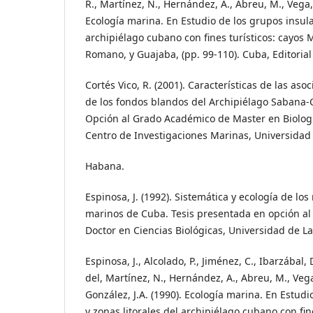
R., Martínez, N., Hernández, A., Abreu, M., Vega, 
Ecología marina. En Estudio de los grupos insula
archipiélago cubano con fines turísticos: cayos
Romano, y Guajaba, (pp. 99-110). Cuba, Editorial 
Cortés Vico, R. (2001). Características de las as
de los fondos blandos del Archipiélago Sabana-
Opción al Grado Académico de Master en Biologí
Centro de Investigaciones Marinas, Universidad
Habana.
Espinosa, J. (1992). Sistemática y ecología de lo
marinos de Cuba. Tesis presentada en opción al 
Doctor en Ciencias Biológicas, Universidad de L
Espinosa, J., Alcolado, P., Jiménez, C., Ibarzábal, D
del, Martínez, N., Hernández, A., Abreu, M., Vega,
González, J.A. (1990). Ecología marina. En Estudi
y zonas litorales del archipiélago cubano con fin