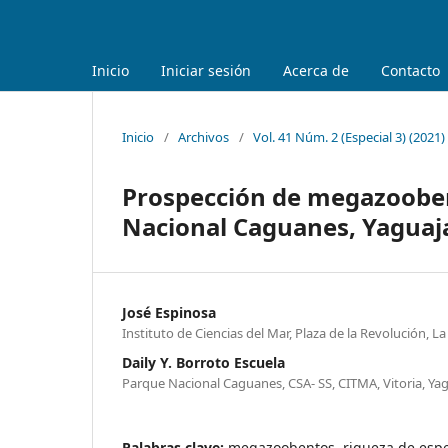
Inicio
Iniciar sesión
Acerca de
Contacto
Inicio
/
Archivos
/
Vol. 41 Núm. 2 (Especial 3) (2021)
Prospección de megazooben
Nacional Caguanes, Yaguajay
José Espinosa
Instituto de Ciencias del Mar, Plaza de la Revolución, 
Daily Y. Borroto Escuela
Parque Nacional Caguanes, CSA- SS, CITMA, Vitoria, Yagu
Palabras clave:
megazoobentos, riqueza de espe