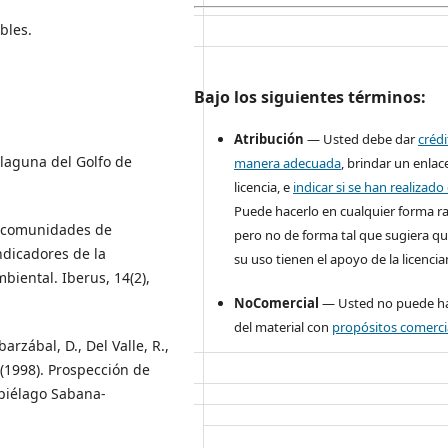
bles.
Bajo los siguientes términos:
Atribución
— Usted debe dar
créd
rolaguna del Golfo de
manera adecuada
, brindar un enlace
licencia, e
indicar si se han realizad
Puede hacerlo en cualquier forma r
as comunidades de
pero no de forma tal que sugiera qu
dicadores de la
su uso tienen el apoyo de la licencia
biental. Iberus, 14(2),
NoComercial
— Usted no puede ha
del material con
propósitos comerci
barzábal, D., Del Valle, R.,
 (1998). Prospección de
piélago Sabana-