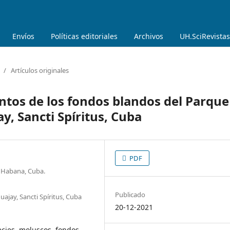
Envíos
Políticas editoriales
Archivos
UH.SciRevistas
/
Artículos originales
tos de los fondos blandos del Parque
, Sancti Spíritus, Cuba
PDF
La Habana, Cuba.
Publicado
ajay, Sancti Spíritus, Cuba
20-12-2021
cies, moluscos, fondos