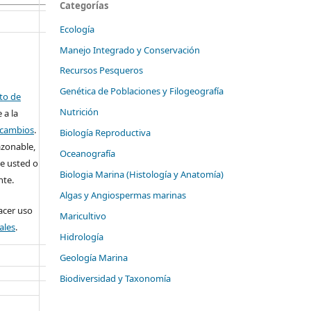
Categorías
Ecología
Manejo Integrado y Conservación
Recursos Pesqueros
Genética de Poblaciones y Filogeografía
ito de
Nutrición
 a la
o cambios
.
Biología Reproductiva
azonable,
Oceanografía
e usted o
Biologia Marina (Histología y Anatomía)
nte.
Algas y Angiospermas marinas
cer uso
Maricultivo
ales
.
Hidrología
Geología Marina
Biodiversidad y Taxonomía