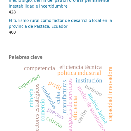
medio siglo: del fin del patrón oro a la permanente
inestabilidad e incertidumbre
428
El turismo rural como factor de desarrollo local en la
provincia de Pastaza, Ecuador
400
Palabras clave
eficiencia técnica
competencia
capacidad innovadora
política industrial
capacidad
institución
categorías de servicios
perfil
manufacturas
turismo
sectores estratégicos
tendencias
modos de suministro
minería
américa latina
cuba
eficiencia
comercio
precios
caribe
criterio