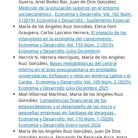
Guerra, Ariel Bodes Bas, Juan de Dios González,
Medición de la educación superior en el entorno
socioeconómico
,
Economía y Desarrollo: Vol. 162 Núm.
3 (2019): Economia y Desarrollo : Suplemento Especial
María de los Ángeles Ruiz González, Elena Font
Graupera, Carlos Lazcano Herrera,
El impacto de los
intangibles en la economía del conocimiento
,
Economía y Desarrollo: Vol. 155 Núm. 2 (2015):
Economia y Desarrollo (Julio-Diciembre)
Herrick N. Herrera Henríquez, María de los Angeles
Ruiz González,
Bases metodológicas del control
interno en el área presupuestaria en entidades
universitarias: Enfoques y retos en América Latina y el
Caribe
,
Economía y Desarrollo: Vol. 169 Núm. 2 (2025):
Economía y Desarrollo Julio-Diciembre 2025
Abel Villarreal Martínez, María de los Angeles Ruiz
González,
Competencias financieras de los
emprendedores y el desempeño de las micro y
pequeñas empresas en Santiago de Veraguas
,
Economía y Desarrollo: Vol. 170 Núm. 1 (2026):
Economía y Desarrollo Enero-Junio 2026
María de los Angeles Ruiz González, Juan De Dios
González Asprua, Fernando De Pasquale Arcia, Noris