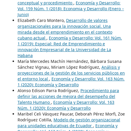
conceptual y procedimiento
,
Economía y Desarrollo:
Vol. 159 Núm. 1 (2018): Economia y Desarrollo (Enero –
Junio)
Elizabeth Caro Montero,
Desarrollo de valores
organizacionales para la innovación social. Una
mirada desde el emprendimiento en el contexto
cubano actual
,
Economía y Desarrollo: Vol. 161 Núm.
1 (2019): Especial: Red de Emprendimiento e
innovación Empresarial de la Universidad de La
Habana
María Mercedes Machín Hernández, Bárbara Susana
Sánchez Vignau, Miriam López Rodríguez,
Análisis y
proyecciones de la gestión de los servicios públicos en
el entorno local
,
Economía y Desarrollo: Vol. 163 Núm.
1 (2020): Economía y Desarrollo
Alonso Edison Parra Rodríguez,
Procedimiento para
definir las acciones de mejora del desempeño del
Talento Humano
,
Economía y Desarrollo: Vol. 163
Núm. 1 (2020): Economía y Desarrollo
Maribel Celi Vásquez Paucar, Deborah Pérez Morfi, Zoe
Rodríguez Cotilla,
Modelo de gestión organizacional
para unidades educativas de Ecuador
,
Economía y