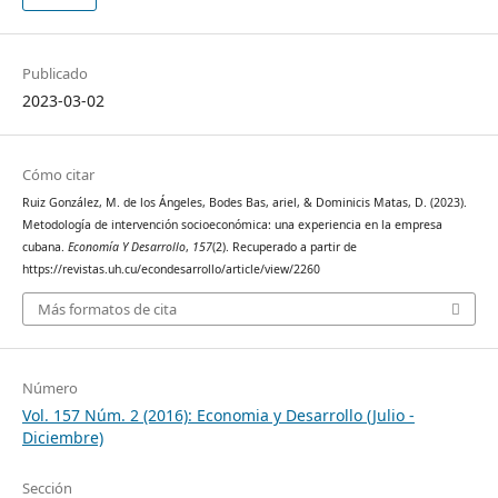
Publicado
2023-03-02
Cómo citar
Ruiz González, M. de los Ángeles, Bodes Bas, ariel, & Dominicis Matas, D. (2023).
Metodología de intervención socioeconómica: una experiencia en la empresa
cubana.
Economía Y Desarrollo
,
157
(2). Recuperado a partir de
https://revistas.uh.cu/econdesarrollo/article/view/2260
Más formatos de cita
Número
Vol. 157 Núm. 2 (2016): Economia y Desarrollo (Julio -
Diciembre)
Sección