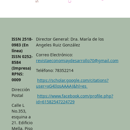
ISSN 2518-
Director General: Dra. María de los
0983 (En
Angeles Ruiz González
línea)
Correo Electrónico:
ISSN 0252-
revistaeconomiaydesarrollo70@gmail.com
8584
(Impresa)
Teléfono: 78352214
RPNS:
0009
https://scholar.google.com/citations?
user=xG4IlosAAAAJ&hl=es
Dirección
Postal
https://www.facebook.com/profile.php?
id=61582547224729
Calle L
No.353,
esquina a
21. Edificio
Mella, Piso