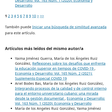
Desarrollo: Vol. 163 Núm. 1 (2020): Economía y
Desarrollo
1
2
3
4
5
6
7
8
9
10
>
>>
También puede
Iniciar una búsqueda de similitud avanzada
para este artículo.
Artículos más leídos del mismo autor/a
Yaima Jiménez Guerra, María de los Ángeles Ruiz
González,
Reflexiones sobre los desafíos que enfrenta
la educación superior en tiempos de COVID-19
,
Economía y Desarrollo: Vol. 165 Núm. 2 (2021):
Suplemento Especial COVID 19
Ariel Bodes Bas, María de los Ángeles Ruiz González,
Integrando procesos de la calidad y de control interno
para el entorno universitario cubano: una mirada
desde la gestión documental
,
Economía y Desarrollo:
Vol. 163 Núm. 1 (2020): Economía y Desarrollo
María de los Angeles Ruiz González, Yaima Jiménez