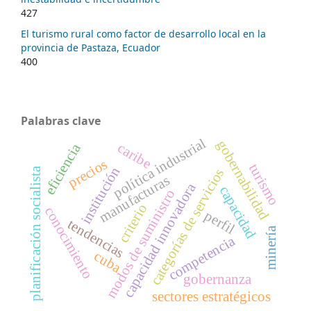
427
El turismo rural como factor de desarrollo local en la
provincia de Pastaza, Ecuador
400
Palabras clave
política industrial
gobernabilidad
caribe
eficiencia
precios
turismo
institución
planificación socialista
categorías de servicios
manufacturas
capacidad innovadora
capacidad
modos de suministro
criterio
conocimiento
perfil
tendencias
minería
competencia
cuba
gobernanza
sectores estratégicos