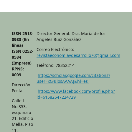
ISSN 2518-
Director General: Dra. María de los
0983 (En
Angeles Ruiz González
línea)
Correo Electrónico:
ISSN 0252-
revistaeconomiaydesarrollo70@gmail.com
8584
(Impresa)
Teléfono: 78352214
RPNS:
0009
https://scholar.google.com/citations?
user=xG4IlosAAAAJ&hl=es
Dirección
Postal
https://www.facebook.com/profile.php?
id=61582547224729
Calle L
No.353,
esquina a
21. Edificio
Mella, Piso
11.