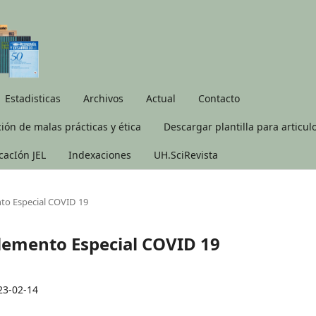
Estadisticas
Archivos
Actual
Contacto
ión de malas prácticas y ética
Descargar plantilla para articul
icacIón JEL
Indexaciones
UH.SciRevista
nto Especial COVID 19
plemento Especial COVID 19
23-02-14