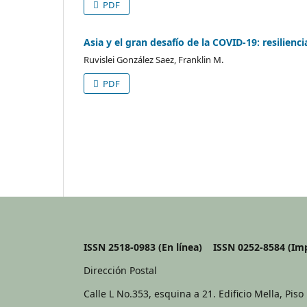
PDF
Asia y el gran desafío de la COVID-19: resilienc
Ruvislei González Saez, Franklin M.
PDF
ISSN 2518-0983 (En línea) ISSN 0252-8584 
Dirección Postal
Calle L No.353, esquina a 21. Edificio Mella, Piso 