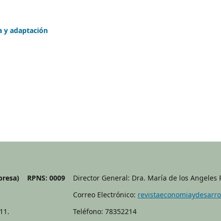
ia y adaptación
(Impresa) RPNS: 0009
Director General: Dra. María de los Angeles
Correo Electrónico:
revistaeconomiaydesarr
11.
Teléfono: 78352214