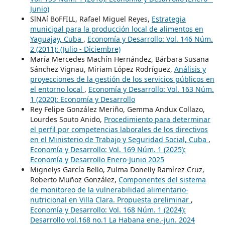
Junio)
SlNAí BoFFILL, Rafael Miguel Reyes,
Estrategia
municipal para la producción local de alimentos en
Yaguajay, Cuba
,
Economía y Desarrollo: Vol. 146 Núm.
2 (2011): (Julio - Diciembre)
María Mercedes Machín Hernández, Bárbara Susana
Sánchez Vignau, Miriam López Rodríguez,
Análisis y
proyecciones de la gestión de los servicios públicos en
el entorno local
,
Economía y Desarrollo: Vol. 163 Núm.
1 (2020): Economía y Desarrollo
Rey Felipe González Meriño, Gemma Andux Collazo,
Lourdes Souto Anido,
Procedimiento para determinar
el perfil por competencias laborales de los directivos
en el Ministerio de Trabajo y Seguridad Social, Cuba
,
Economía y Desarrollo: Vol. 169 Núm. 1 (2025):
Economía y Desarrollo Enero-Junio 2025
Mignelys García Bello, Zulma Donelly Ramírez Cruz,
Roberto Muñoz González,
Componentes del sistema
de monitoreo de la vulnerabilidad alimentario-
nutricional en Villa Clara. Propuesta preliminar
,
Economía y Desarrollo: Vol. 168 Núm. 1 (2024):
Desarrollo vol.168 no.1 La Habana ene.-jun. 2024