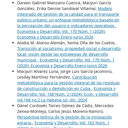
Darwin Gabriel Manzano Cuenca, Maryuri García
González, Erika Denise Sandoval Villamar,
Modelo
integrado de gestión de la calidad para el transporte
público urbano: un enfoque metodológico basado en
la percepción del usuario e indicadores operativos
,
Economía y Desarrollo: Vol. 170 Núm. 1 (2026):
Economía y Desarrollo Enero-Junio 2026
Alodia M. Alonso Alemán, Yaima Oña de los Cuetos,
Transición al socialismo, propiedad social y desarrollo
local: visión desde las estrategias de desarrollo
municipal
,
Economía y Desarrollo: Vol. 170 Núm. 1
(2026): Economía y Desarrollo Enero-Junio 2026
Macyuri Alvarez Luna, Jorge Luis García Jacomino,
Lesday Martínez Fernández,
Contribución
metodológica para la gestión integral de los residuos
de construcción y demolición en Cuba
,
Economía y
Desarrollo: Vol. 168 Núm. 2 (2024): Econ. y Desarrollo
vol.168 no.2 La Habana jul.-dic. 2024
Dánel Cordovés Torres-Gómez de Cádiz, Mercedes
Zenea-Montejo, Carlos Jesús Moreno-Ramiro,
Perspectiva teórica de la gestión de la innovación
agraria
,
Economía y Desarrollo: Vol. 163 Núm. 1