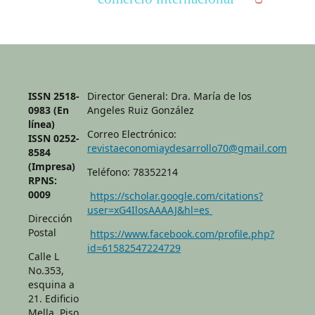
ISSN 2518-
Director General: Dra. María de los
0983 (En
Angeles Ruiz González
línea)
Correo Electrónico:
ISSN 0252-
revistaeconomiaydesarrollo70@gmail.com
8584
(Impresa)
Teléfono: 78352214
RPNS:
0009
https://scholar.google.com/citations?
user=xG4IlosAAAAJ&hl=es
Dirección
Postal
https://www.facebook.com/profile.php?
id=61582547224729
Calle L
No.353,
esquina a
21. Edificio
Mella, Piso