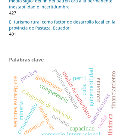
medio siglo: del fin del patrón oro a la permanente
inestabilidad e incertidumbre
427
El turismo rural como factor de desarrollo local en la
provincia de Pastaza, Ecuador
401
Palabras clave
política industrial
gobernabilidad
precios
modos de suministro
financiamiento
gobernanza
perfil
sectores estratégicos
economía
competencia
cuba
categorías de servicios
manufacturas
minería
conocimiento
tendencias
turismo
caribe
dinámica
comercio
capacidad
comercio internacional