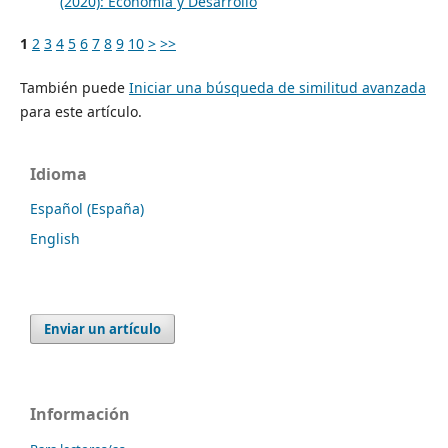
(2020): Economía y Desarrollo
1
2
3
4
5
6
7
8
9
10
>
>>
También puede
Iniciar una búsqueda de similitud avanzada
para este artículo.
Idioma
Español (España)
English
Enviar un artículo
Información