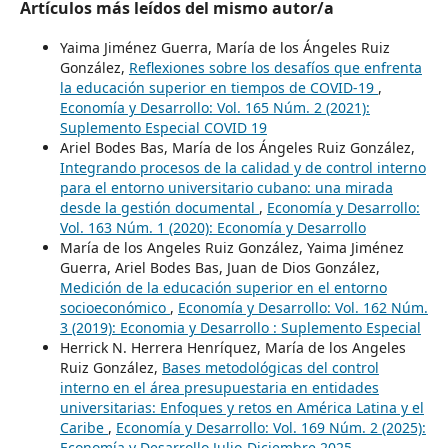
Artículos más leídos del mismo autor/a
Yaima Jiménez Guerra, María de los Ángeles Ruiz
González,
Reflexiones sobre los desafíos que enfrenta
la educación superior en tiempos de COVID-19
,
Economía y Desarrollo: Vol. 165 Núm. 2 (2021):
Suplemento Especial COVID 19
Ariel Bodes Bas, María de los Ángeles Ruiz González,
Integrando procesos de la calidad y de control interno
para el entorno universitario cubano: una mirada
desde la gestión documental
,
Economía y Desarrollo:
Vol. 163 Núm. 1 (2020): Economía y Desarrollo
María de los Angeles Ruiz González, Yaima Jiménez
Guerra, Ariel Bodes Bas, Juan de Dios González,
Medición de la educación superior en el entorno
socioeconómico
,
Economía y Desarrollo: Vol. 162 Núm.
3 (2019): Economia y Desarrollo : Suplemento Especial
Herrick N. Herrera Henríquez, María de los Angeles
Ruiz González,
Bases metodológicas del control
interno en el área presupuestaria en entidades
universitarias: Enfoques y retos en América Latina y el
Caribe
,
Economía y Desarrollo: Vol. 169 Núm. 2 (2025):
Economía y Desarrollo Julio-Diciembre 2025