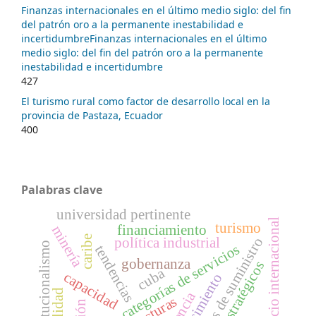
Finanzas internacionales en el último medio siglo: del fin
del patrón oro a la permanente inestabilidad e
incertidumbreFinanzas internacionales en el último
medio siglo: del fin del patrón oro a la permanente
inestabilidad e incertidumbre
427
El turismo rural como factor de desarrollo local en la
provincia de Pastaza, Ecuador
400
Palabras clave
universidad pertinente
comercio internacional
turismo
financiamiento
minería
caribe
modos de suministro
política industrial
neoinstitucionalismo
categorías de servicios
tendencias
gobernanza
sectores estratégicos
cuba
capacidad
conocimiento