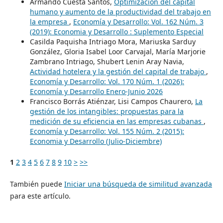
Armando Cuesta Santos,
Optimizacion del capital
humano y aumento de la productividad del trabajo en
la empresa
,
Economía y Desarrollo: Vol. 162 Núm. 3
(2019): Economia y Desarrollo : Suplemento Especial
Casilda Paquisha Intriago Mora, Mariuska Sarduy
González, Gloria Isabel Loor Carvajal, María Marjorie
Zambrano Intriago, Shubert Lenin Aray Navia,
Actividad hotelera y la gestión del capital de trabajo
,
Economía y Desarrollo: Vol. 170 Núm. 1 (2026):
Economía y Desarrollo Enero-Junio 2026
Francisco Borrás Atiénzar, Lisi Campos Chaurero,
La
gestión de los intangibles: propuestas para la
medición de su eficiencia en las empresas cubanas
,
Economía y Desarrollo: Vol. 155 Núm. 2 (2015):
Economia y Desarrollo (Julio-Diciembre)
1
2
3
4
5
6
7
8
9
10
>
>>
También puede
Iniciar una búsqueda de similitud avanzada
para este artículo.