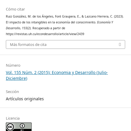
Cómo citar
Ruiz González, M. de los Ángeles, Font Graupera, E., & Lazcano Herrera, C. (2023).
El impacto de los intangibles en la economía del conocimiento.
Economía Y
Desarrollo
,
155
(2). Recuperado a partir de
https://revistas.uh.cu/econdesarrollo/article/view/2439
Más formatos de cita
Número
Vol. 155 Núm. 2 (2015): Economia y Desarrollo (Julio-
Diciembre)
Sección
Artículos originales
Licencia