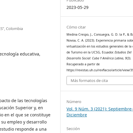
2023-05-29
Cómo citar
ES”, Colombia
Medina Crespo, J., Consuegra, G. D. la P., & B
Novoa, C. A. (2023). Experiencia primaria sobr
virtualización en los estudios generales de la 
de Turismo en la UCSG, Ecuador.
Estudios Del
ecnología educativa,
Desarrollo Social: Cuba Y América Latina
,
9
(3).
Recuperado a partir de
https://revistas.uh.cu/revflacso/article/view/
Más formatos de cita
acto de las tecnologías
Número
ucación Superior y, en
Vol. 9 Núm. 3 (2021): Septiembre
io en el que se constituye
Diciembre
e su empleo y desarrollo
Sección
 estudio responde a una