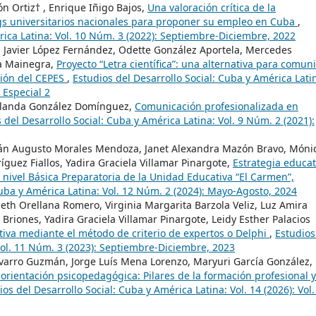
n Ortiz† , Enrique Iñigo Bajos,
Una valoración crítica de la
gs universitarios nacionales para proponer su empleo en Cuba
,
rica Latina: Vol. 10 Núm. 3 (2022): Septiembre-Diciembre, 2022
n, Javier López Fernández, Odette González Aportela, Mercedes
a Mainegra,
Proyecto “Letra científica”: una alternativa para comun
stión del CEPES
,
Estudios del Desarrollo Social: Cuba y América Lati
 Especial 2
Yolanda González Domínguez,
Comunicación profesionalizada en
 del Desarrollo Social: Cuba y América Latina: Vol. 9 Núm. 2 (2021):
án Augusto Morales Mendoza, Janet Alexandra Mazón Bravo, Móni
guez Fiallos, Yadira Graciela Villamar Pinargote,
Estrategia educat
l nivel Básica Preparatoria de la Unidad Educativa “El Carmen”,
Cuba y América Latina: Vol. 12 Núm. 2 (2024): Mayo-Agosto, 2024
beth Orellana Romero, Virginia Margarita Barzola Veliz, Luz Amira
iones, Yadira Graciela Villamar Pinargote, Leidy Esther Palacios
tiva mediante el método de criterio de expertos o Delphi
,
Estudios
Vol. 11 Núm. 3 (2023): Septiembre-Diciembre, 2023
Navarro Guzmán, Jorge Luís Mena Lorenzo, Maryuri García González,
a orientación psicopedagógica: Pilares de la formación profesional 
ios del Desarrollo Social: Cuba y América Latina: Vol. 14 (2026): Vol.