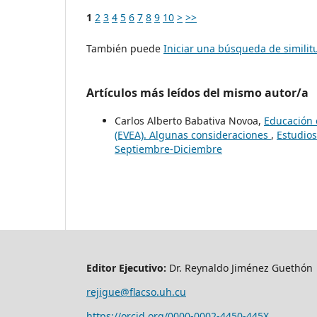
1
2
3
4
5
6
7
8
9
10
>
>>
También puede
Iniciar una búsqueda de simili
Artículos más leídos del mismo autor/a
Carlos Alberto Babativa Novoa,
Educación 
(EVEA). Algunas consideraciones
,
Estudios
Septiembre-Diciembre
Editor Ejecutivo:
Dr. Reynaldo Jiménez Guethón
rejigue@flacso.uh.cu
https://orcid.org/0000-0002-4450-445X