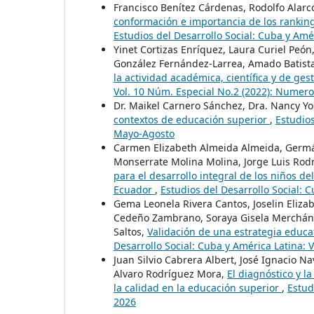
Francisco Benítez Cárdenas, Rodolfo Alarcó
conformación e importancia de los rankin
Estudios del Desarrollo Social: Cuba y Amé
Yinet Cortizas Enríquez, Laura Curiel Peó
González Fernández-Larrea, Amado Batist
la actividad académica, científica y de ge
Vol. 10 Núm. Especial No.2 (2022): Numero
Dr. Maikel Carnero Sánchez, Dra. Nancy 
contextos de educación superior
,
Estudios
Mayo-Agosto
Carmen Elizabeth Almeida Almeida, Germ
Monserrate Molina Molina, Jorge Luis Rodrí
para el desarrollo integral de los niños de
Ecuador
,
Estudios del Desarrollo Social: 
Gema Leonela Rivera Cantos, Joselin Eliza
Cedeño Zambrano, Soraya Gisela Merchán Br
Saltos,
Validación de una estrategia educa
Desarrollo Social: Cuba y América Latina: 
Juan Silvio Cabrera Albert, José Ignacio 
Alvaro Rodríguez Mora,
El diagnóstico y l
la calidad en la educación superior
,
Estud
2026