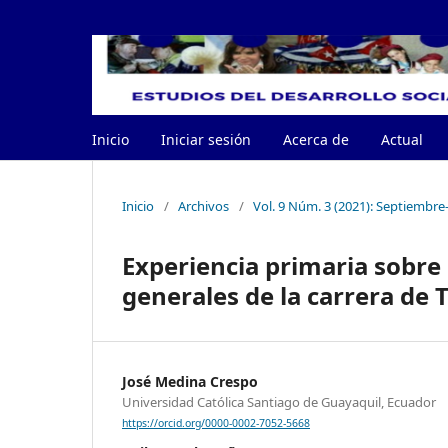
Inicio
Iniciar sesión
Acerca de
Actual
Inicio
/
Archivos
/
Vol. 9 Núm. 3 (2021): Septiembr
Experiencia primaria sobre l
generales de la carrera de 
José Medina Crespo
Universidad Católica Santiago de Guayaquil, Ecuador
https://orcid.org/0000-0002-7052-5668