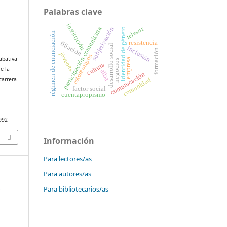
Palabras clave
institución
telesur
subjetivación
participación comunitaria
identidad de género
régimen de enunciación
resistencia
filiación
desarrollo social
inclusión
formación
jóvenes
estereotipos
abativa
empresa
negocios
cultura
e la
alba
comunicación
carrera
comunidad
factor social
cuentapropismo
3992
Información
Para lectores/as
Para autores/as
-
Para bibliotecarios/as