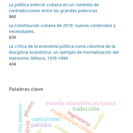
La política exterior cubana en un contexto de
contradicciones entre las grandes potencias
860
La Constitución cubana de 2019: nuevos contenidos y
necesidades.
839
La crítica de la economía política como columna de la
disciplina económica: un ejemplo de normalización del
marxismo. México, 1976-1994
434
Palabras clave
género
escuela educación inclusiva
doctrina monroe
traducción
experiencias cubanas
ingerencia
escuela
capitalismo
bolivia
partidos
consenso