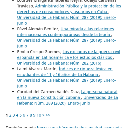
Lourdes Margarita Tabares Neyra, Odalys Cárdenas
Travieso,
Administración Pública y la protección de los
derechos de consumidores y usuarios en Cuba
,
Universidad de La Habana: Núm. 287 (2019): Enero-
Junio
Pável Alemán Benítez,
Una mirada a las relaciones
internacionales contemporáneas desde la teoría
,
Universidad de La Habana: Núm. 287 (2019): Enero-
Junio
Emilio Crespo Güemes,
Los exiliados de la guerra civil
española en Latinoamérica y los estudios clásicos
,
Universidad de La Habana: Núm. 282 (2016)
Laimí Álvarez Martín,
Índices de riqueza léxica en
estudiantes de 11 y 16 años de La Habana
,
Universidad de La Habana: Núm. 287 (2019): Enero-
Junio
Caridad del Carmen Valdés Díaz,
La persona natural
en la nueva Constitución cubana
,
Universidad de La
Habana: Núm. 289 (2020): Enero-Junio
1
2
3
4
5
6
7
8
9
10
>
>>
También puede
Iniciar una búsqueda de similitud avanzada