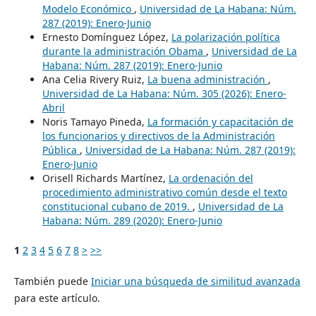
Modelo Económico
,
Universidad de La Habana: Núm.
287 (2019): Enero-Junio
Ernesto Domínguez López,
La polarización política
durante la administración Obama
,
Universidad de La
Habana: Núm. 287 (2019): Enero-Junio
Ana Celia Rivery Ruiz,
La buena administración
,
Universidad de La Habana: Núm. 305 (2026): Enero-
Abril
Noris Tamayo Pineda,
La formación y capacitación de
los funcionarios y directivos de la Administración
Pública
,
Universidad de La Habana: Núm. 287 (2019):
Enero-Junio
Orisell Richards Martínez,
La ordenación del
procedimiento administrativo común desde el texto
constitucional cubano de 2019.
,
Universidad de La
Habana: Núm. 289 (2020): Enero-Junio
1
2
3
4
5
6
7
8
>
>>
También puede
Iniciar una búsqueda de similitud avanzada
para este artículo.