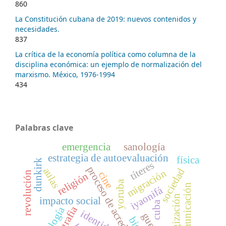
860
La Constitución cubana de 2019: nuevos contenidos y
necesidades.
837
La crítica de la economía política como columna de la
disciplina económica: un ejemplo de normalización del
marxismo. México, 1976-1994
434
Palabras clave
emergencia
sanología
estrategia de autoevaluación
física
dunkirk
títeres
proceso de acreditación
aulas
sociedad
migración
cine
revolución
religión
yoruba
comunicación
iyaonifá
mitologización
impacto social
cuba
ideología
identidad