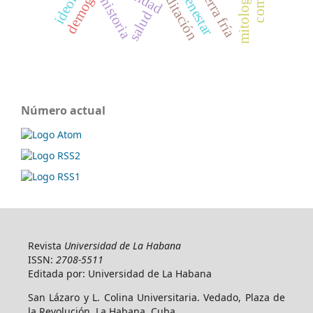
demografia
guerra fría
bienestar
historia
salud
Número actual
Revista
Universidad de La Habana
ISSN:
2708-5511
Editada por: Universidad de La Habana
San Lázaro y L. Colina Universitaria. Vedado, Plaza de
la Revolución, La Habana. Cuba