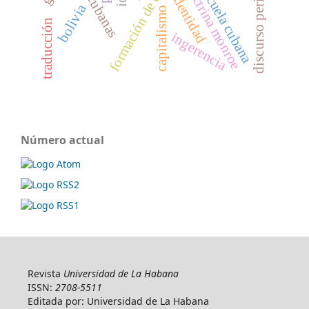
formación de directivos
discurso periodístico
doctrina monroe
escuela cubana
identidad
bolivia
capitalismo
traducción
ingerencia
Número actual
Revista
Universidad de La Habana
ISSN:
2708-5511
Editada por: Universidad de La Habana