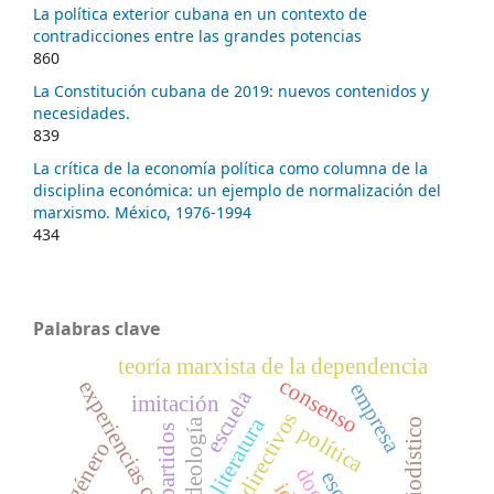
La política exterior cubana en un contexto de
contradicciones entre las grandes potencias
860
La Constitución cubana de 2019: nuevos contenidos y
necesidades.
839
La crítica de la economía política como columna de la
disciplina económica: un ejemplo de normalización del
marxismo. México, 1976-1994
434
Palabras clave
teoría marxista de la dependencia
consenso
experiencias cubanas
empresa
escuela
imitación
literatura
ideología
política
partidos
género