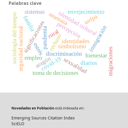
Palabras clave
sistemas
envejecimiento
identidad cultural
amenaza
sociología del tiempo
unfpa
familia
significaciones
percepción
inmigración
pandemia
seguridad nacional
rural
rechazo
identidades
estrés
simbolismo
migraciones
discriminación
bienestar
empleo
aragón
covid-19
sexualidad
diarios
toma de decisiones
Novedades en Población
está indexada en:
Emerging Sources Citation Index
SciELO