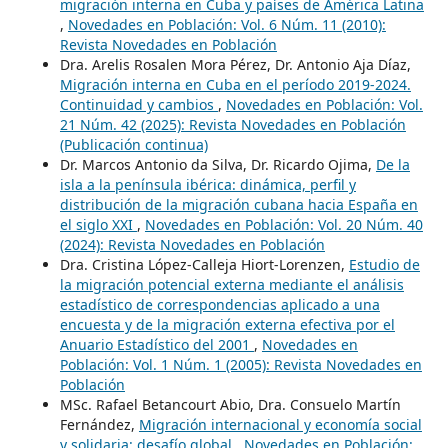
migración interna en Cuba y países de América Latina
,
Novedades en Población: Vol. 6 Núm. 11 (2010):
Revista Novedades en Población
Dra. Arelis Rosalen Mora Pérez, Dr. Antonio Aja Díaz,
Migración interna en Cuba en el período 2019-2024.
Continuidad y cambios
,
Novedades en Población: Vol.
21 Núm. 42 (2025): Revista Novedades en Población
(Publicación continua)
Dr. Marcos Antonio da Silva, Dr. Ricardo Ojima,
De la
isla a la península ibérica: dinámica, perfil y
distribución de la migración cubana hacia España en
el siglo XXI
,
Novedades en Población: Vol. 20 Núm. 40
(2024): Revista Novedades en Población
Dra. Cristina López-Calleja Hiort-Lorenzen,
Estudio de
la migración potencial externa mediante el análisis
estadístico de correspondencias aplicado a una
encuesta y de la migración externa efectiva por el
Anuario Estadístico del 2001
,
Novedades en
Población: Vol. 1 Núm. 1 (2005): Revista Novedades en
Población
MSc. Rafael Betancourt Abio, Dra. Consuelo Martín
Fernández,
Migración internacional y economía social
y solidaria: desafío global
,
Novedades en Población: