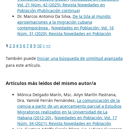
Vol. 21 Núm. 42 (2025): Revista Novedades en
Población (Publicación continua)
Dr. Marcos Antonio Da Silva,
De la Isla al mundo:
aproximaciones a la migración cubana
contemporánea
,
Novedades en Población: Vol. 16
Núm. 31 (2020): Revista Novedades en Población
1
2
3
4
5
6
7
8
9
10
>
>>
También puede
Iniciar una búsqueda de similitud avanzada
para este artículo.
Artículos más leídos del mismo autor/a
Mónica Delgado Marín, Msc. Ailyn Martín Pastrana,
Dra. Yamilé Ferrán Fernández,
La comunicación de la
ciencia a partir de un acercamiento parcial a Estudios
Migratorios realizados en la Universidad de La
Habana (2012-20)
,
Novedades en Población: Vol. 17
Núm. 34 (2021): Revista Novedades en Población