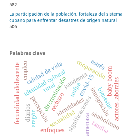
582
La participación de la población, fortaleza del sistema
cubano para enfrentar desastres de origen natural
506
Palabras clave
estrés
cooperación
calidad de vida
empleo
fecundidad adolescente
baby boom
identidad cultural
pandemia
covid-19
discriminación
actores laborales
unfpa
rural
inmigración
bienestar
rechazo
percepción
significaciones
identidades
diarios
sexualidad
aragón
simbolismo
amenaza
familia
enfoques