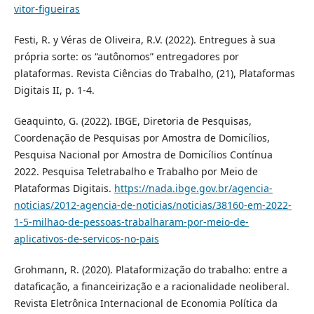
vitor-figueiras
Festi, R. y Véras de Oliveira, R.V. (2022). Entregues à sua
própria sorte: os “autônomos” entregadores por
plataformas. Revista Ciências do Trabalho, (21), Plataformas
Digitais II, p. 1-4.
Geaquinto, G. (2022). IBGE, Diretoria de Pesquisas,
Coordenação de Pesquisas por Amostra de Domicílios,
Pesquisa Nacional por Amostra de Domicílios Contínua
2022. Pesquisa Teletrabalho e Trabalho por Meio de
Plataformas Digitais.
https://nada.ibge.gov.br/agencia-
noticias/2012-agencia-de-noticias/noticias/38160-em-2022-
1-5-milhao-de-pessoas-trabalharam-por-meio-de-
aplicativos-de-servicos-no-pais
Grohmann, R. (2020). Plataformização do trabalho: entre a
dataficação, a financeirização e a racionalidade neoliberal.
Revista Eletrônica Internacional de Economia Política da