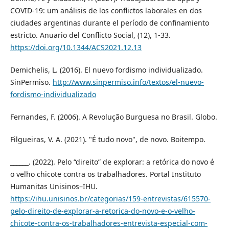
COVID-19: um análisis de los conflictos laborales en dos
ciudades argentinas durante el período de confinamiento
estricto. Anuario del Conflicto Social, (12), 1-33.
https://doi.org/10.1344/ACS2021.12.13
Demichelis, L. (2016). El nuevo fordismo individualizado.
SinPermiso.
http://www.sinpermiso.info/textos/el-nuevo-
fordismo-individualizado
Fernandes, F. (2006). A Revolução Burguesa no Brasil. Globo.
Filgueiras, V. A. (2021). "É tudo novo", de novo. Boitempo.
______. (2022). Pelo “direito” de explorar: a retórica do novo é
o velho chicote contra os trabalhadores. Portal Instituto
Humanitas Unisinos–IHU.
https://ihu.unisinos.br/categorias/159-entrevistas/615570-
pelo-direito-de-explorar-a-retorica-do-novo-e-o-velho-
chicote-contra-os-trabalhadores-entrevista-especial-com-