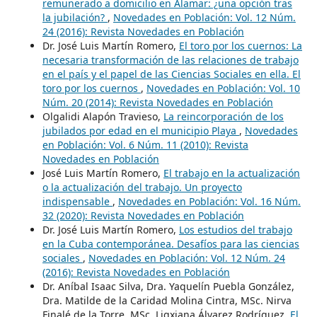
remunerado a domicilio en Alamar: ¿una opción tras
la jubilación?
,
Novedades en Población: Vol. 12 Núm.
24 (2016): Revista Novedades en Población
Dr. José Luis Martín Romero,
El toro por los cuernos: La
necesaria transformación de las relaciones de trabajo
en el país y el papel de las Ciencias Sociales en ella. El
toro por los cuernos
,
Novedades en Población: Vol. 10
Núm. 20 (2014): Revista Novedades en Población
Olgalidi Alapón Travieso,
La reincorporación de los
jubilados por edad en el municipio Playa
,
Novedades
en Población: Vol. 6 Núm. 11 (2010): Revista
Novedades en Población
José Luis Martín Romero,
El trabajo en la actualización
o la actualización del trabajo. Un proyecto
indispensable
,
Novedades en Población: Vol. 16 Núm.
32 (2020): Revista Novedades en Población
Dr. José Luis Martín Romero,
Los estudios del trabajo
en la Cuba contemporánea. Desafíos para las ciencias
sociales
,
Novedades en Población: Vol. 12 Núm. 24
(2016): Revista Novedades en Población
Dr. Aníbal Isaac Silva, Dra. Yaquelín Puebla González,
Dra. Matilde de la Caridad Molina Cintra, MSc. Nirva
Finalé de la Torre, MSc. Ligxiana Álvarez Rodríguez,
El