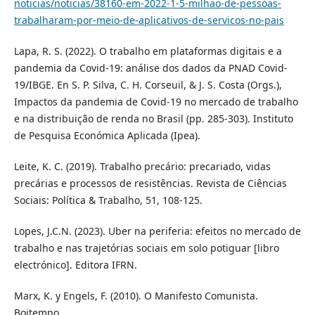
noticias/noticias/38160-em-2022-1-5-milhao-de-pessoas-
trabalharam-por-meio-de-aplicativos-de-servicos-no-pais
Lapa, R. S. (2022). O trabalho em plataformas digitais e a
pandemia da Covid-19: análise dos dados da PNAD Covid-
19/IBGE. En S. P. Silva, C. H. Corseuil, & J. S. Costa (Orgs.),
Impactos da pandemia de Covid-19 no mercado de trabalho
e na distribuição de renda no Brasil (pp. 285-303). Instituto
de Pesquisa Económica Aplicada (Ipea).
Leite, K. C. (2019). Trabalho precário: precariado, vidas
precárias e processos de resistências. Revista de Ciências
Sociais: Política & Trabalho, 51, 108-125.
Lopes, J.C.N. (2023). Uber na periferia: efeitos no mercado de
trabalho e nas trajetórias sociais em solo potiguar [libro
electrónico]. Editora IFRN.
Marx, K. y Engels, F. (2010). O Manifesto Comunista.
Boitempo.