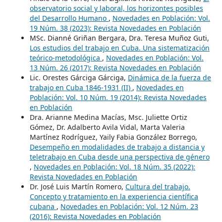
observatorio social y laboral, los horizontes posibles
del Desarrollo Humano
,
Novedades en Población: Vol.
19 Núm. 38 (2023): Revista Novedades en Población
MSc. Dianné Griñan Bergara, Dra. Teresa Muñoz Guti,
Los estudios del trabajo en Cuba. Una sistematización
teórico-metodológica
,
Novedades en Población: Vol.
13 Núm. 26 (2017): Revista Novedades en Población
Lic. Orestes Gárciga Gárciga,
Dinámica de la fuerza de
trabajo en Cuba 1846-1931 (II)
,
Novedades en
Población: Vol. 10 Núm. 19 (2014): Revista Novedades
en Población
Dra. Arianne Medina Macías, Msc. Juliette Ortiz
Gómez, Dr. Adalberto Avila Vidal, Marta Valeria
Martínez Rodríguez, Yaily Fabia González Borrego,
Desempeño en modalidades de trabajo a distancia y
teletrabajo en Cuba desde una perspectiva de género
,
Novedades en Población: Vol. 18 Núm. 35 (2022):
Revista Novedades en Población
Dr. José Luis Martín Romero,
Cultura del trabajo.
Concepto y tratamiento en la experiencia científica
cubana
,
Novedades en Población: Vol. 12 Núm. 23
(2016): Revista Novedades en Población