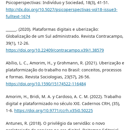
Psicoperspectivas: Indivíduo y Sociedad, 18(3), 41-51.
http://dx.doi.org/10.5027/psicoperspectivas-vol18-issue3-
fulltext-1674
______. (2020). Plataformas digitais e uberização:
Globalização de um Sul administrado. Revista Contracampo,
39(1), 12-26.
https://doi.org/10.22409/contracampo.v39i1.38579
Abílio, L. C., Amorim, H., y Grohmann, R. (2021). Uberização e
plataformização do trabalho no Brasil: conceitos, processos
e formas. Revista Sociologias, 23(57), 26-56.
https://doi.org/10.1590/15174522-116484
Amorim, H., Bridi, M. A. y Cardoso, A. C. M. (2022). Trabalho
digital e plataformizado no século XXI. Cadernos CRH, (35),
1-6.
https://doi.org/10.9771/ccrh.v35i0.50225
Antunes, R. (2018). O privilégio da servidão: o novo