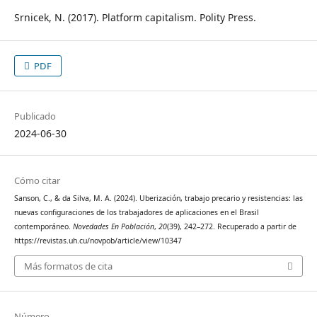
Srnicek, N. (2017). Platform capitalism. Polity Press.
PDF
Publicado
2024-06-30
Cómo citar
Sanson, C., & da Silva, M. A. (2024). Uberización, trabajo precario y resistencias: las
nuevas configuraciones de los trabajadores de aplicaciones en el Brasil
contemporáneo.
Novedades En Población
,
20
(39), 242–272. Recuperado a partir de
https://revistas.uh.cu/novpob/article/view/10347
Más formatos de cita
Número