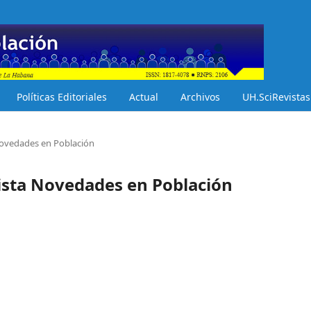
Políticas Editoriales
Actual
Archivos
UH.SciRevistas
 Novedades en Población
vista Novedades en Población