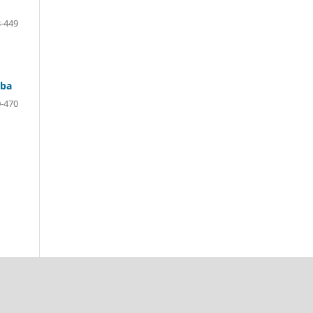
-449
uba
-470