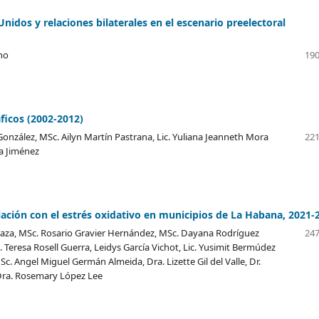
idos y relaciones bilaterales en el escenario preelectoral
ano
190
ficos (2002-2012)
 González, MSc. Ailyn Martín Pastrana, Lic. Yuliana Jeanneth Mora
221
na Jiménez
elación con el estrés oxidativo en municipios de La Habana, 2021-
Peraza, MSc. Rosario Gravier Hernández, MSc. Dayana Rodríguez
247
Teresa Rosell Guerra, Leidys García Vichot, Lic. Yusimit Bermúdez
. Angel Miguel Germán Almeida, Dra. Lizette Gil del Valle, Dr.
Dra. Rosemary López Lee