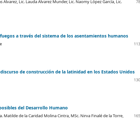
s Álvarez, Lic. Lauda Álvarez Munder, Lic. Naomy López García, Lic.
78
enfuegos a través del sistema de los asentamientos humanos
le
113
l discurso de construcción de la latinidad en los Estados Unidos
130
s posibles del Desarrollo Humano
a. Matilde de la Caridad Molina Cintra, MSc. Nirva Finalé de la Torre,
165