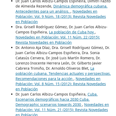
Dr. Juan Carlos Albizu-Campos Espiñeira, Dimitri Fazito
de Almeida Rezende,
Dinámica demográfica cubana.
Antecedentes para un análisis.
,
Novedades en
Población: Vol. 9 Núm. 18 (2013): Revista Novedades
en Población
Dra. Grisell Rodríguez Gómez, Dr. Juan Carlos Albizu-
Campos Espiñeira,
La población de Cuba hoy
,
Novedades en Población: Vol. 11 Núm. 22 (2015):
Revista Novedades en Población
Dr. Antonio Aja Díaz, Dra. Grisell Rodríguez Gómez, Dr.
Juan Carlos Albizu-Campos Espiñeira, Dra. Sonia
Catasús Cervera, Dr. José Luis Martín Romero, Dr.
Lorenzo Inocente Herrera León, Dr. Gilberto Javier
Cabrera Trimiño, Dr. Arnoldo Oliveros Blet,
La
población cubana. Tendencias actuales y perspectivas.
Recomendaciones para la acción
,
Novedades en
Población: Vol. 8 Núm. 15 (2012): Revista Novedades
en Población
Dr. Juan Carlos Albizu-Campos Espiñeira,
Cuba.
Escenarios demográficos hacia 2030 Cuba.
Demographic scenarios towards 2030
,
Novedades en
Población: Vol. 11 Núm. 21 (2015): Revista Novedades
en Población