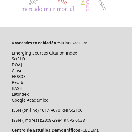
bienestar
mercado matrimonial
Novedades en Población
está indexada en:
Emerging Sources Citation Index
SciELO
DOAJ
Clase
EBSCO
Redib
BASE
Latindex
Google Academico
ISSN (on-line):1817-4078 RNPS:2106
ISSN (impresa):2308-2984 RNPS:0638
Centro de Estudios Demográficos
(CEDEM).