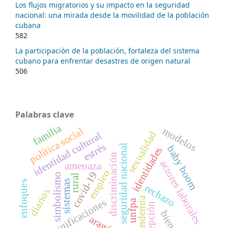
Los flujos migratorios y su impacto en la seguridad
nacional: una mirada desde la movilidad de la población
cubana
582
La participación de la población, fortaleza del sistema
cubano para enfrentar desastres de origen natural
506
Palabras clave
familia
modelos
política social
sexualidad
identidad cultural
estrés
seguridad nacional
baby boom
identidades
discriminación
actores laborales
amenaza
empleo
covid-19
simbolismo
rural
sistemas
enfoques
rechazo
diarios
pandemia
significaciones
unfpa
percepción
aragón