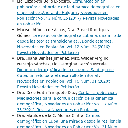
Lic. Elizabeth Bello Expósito,
Comunicación en
población: el abordaje de la dinámica demográfica en
el periódico ¡Ahora! de Holguín
,
Novedades en
Población: Vol. 13 Núm. 25 (2017): Revista Novedades
en Población
Marisol Alfonso de Arnas, Dra. Grisell Rodríguez
Gómez,
La evolución demográfica cubana: una mirada
desde las teorías transicionales. ¿Dónde estamos?
,
Novedades en Población: Vol. 12 Núm. 24 (2016):
Revista Novedades en Población
Dra. Iliana Benítez Jiménez, Msc. Wilder Virgilio
Naranjo Sánchez, Lic. Georgina Garzón Morale,
Dinámica demográfica de la provincia Santiago de
Cuba: un reto para el desarrollo territorial
,
Novedades en Población: Vol. 16 Núm. 31 (2020):
Revista Novedades en Población
Dra. Dixie Edith Trinquete Díaz,
Contar la población:
Mediaciones para la comunicación de la dinámica
demográfica
,
Novedades en Población: Vol. 17 Núm.
33 (2021): Revista Novedades en Población
Dra. Matilde de la C. Molina Cintra,
Cambio
demográfico en Cuba, una mirada desde la resiliencia
demográfica
,
Novedades en Población: Vol. 21 Núm.