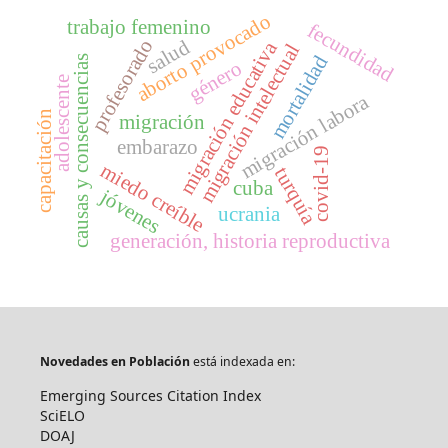
aborto provocado
trabajo femenino
fecundidad
salud
profesorado
migración educativa
migración intelectual
mortalidad
causas y consecuencias
género
adolescente
migración labora
capacitación
migración
embarazo
covid-19
miedo creíble
turquía
cuba
jóvenes
ucrania
generación, historia reproductiva
Novedades en Población
está indexada en:
Emerging Sources Citation Index
SciELO
DOAJ