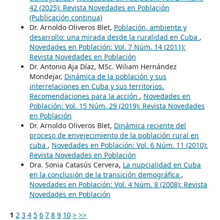
42 (2025): Revista Novedades en Población
(Publicación continua)
Dr. Arnoldo Oliveros Blet,
Población, ambiente y
desarrollo: una mirada desde la ruralidad en Cuba
,
Novedades en Población: Vol. 7 Núm. 14 (2011):
Revista Novedades en Población
Dr. Antonio Aja Díaz, MSc. Wiliam Hernández
Mondejar,
Dinámica de la población y sus
interrelaciones en Cuba y sus territorios.
Recomendaciones para la acción
,
Novedades en
Población: Vol. 15 Núm. 29 (2019): Revista Novedades
en Población
Dr. Arnoldo Oliveros Blet,
Dinámica reciente del
proceso de envejecimiento de la población rural en
cuba
,
Novedades en Población: Vol. 6 Núm. 11 (2010):
Revista Novedades en Población
Dra. Sonia Catasús Cervera,
La nupcialidad en Cuba
en la conclusión de la transición demográfica
,
Novedades en Población: Vol. 4 Núm. 8 (2008): Revista
Novedades en Población
1
2
3
4
5
6
7
8
9
10
>
>>