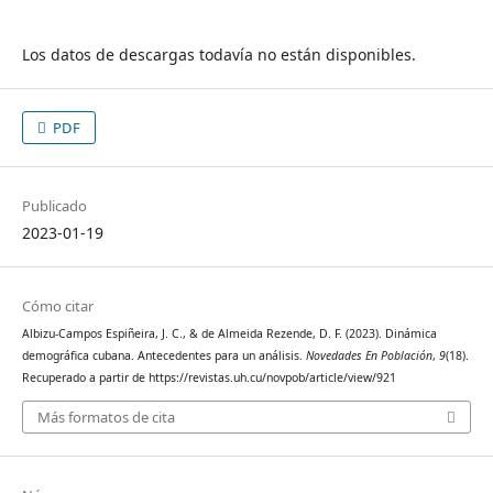
Los datos de descargas todavía no están disponibles.
PDF
Publicado
2023-01-19
Cómo citar
Albizu-Campos Espiñeira, J. C., & de Almeida Rezende, D. F. (2023). Dinámica
demográfica cubana. Antecedentes para un análisis.
Novedades En Población
,
9
(18).
Recuperado a partir de https://revistas.uh.cu/novpob/article/view/921
Más formatos de cita