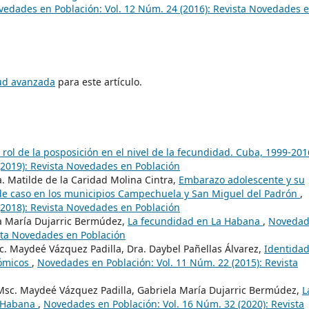
vedades en Población: Vol. 12 Núm. 24 (2016): Revista Novedades 
tud avanzada
para este artículo.
l rol de la posposición en el nivel de la fecundidad. Cuba, 1999-20
(2019): Revista Novedades en Población
a. Matilde de la Caridad Molina Cintra,
Embarazo adolescente y su
o de caso en los municipios Campechuela y San Miguel del Padrón
,
(2018): Revista Novedades en Población
la María Dujarric Bermúdez,
La fecundidad en La Habana
,
Novedad
ista Novedades en Población
c. Maydeé Vázquez Padilla, Dra. Daybel Pañellas Álvarez,
Identida
nómicos
,
Novedades en Población: Vol. 11 Núm. 22 (2015): Revista
 Msc. Maydeé Vázquez Padilla, Gabriela María Dujarric Bermúdez,
L
a Habana
,
Novedades en Población: Vol. 16 Núm. 32 (2020): Revista