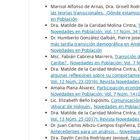
Marisol Alfonso de Arnas, Dra. Grisell Ro
las teorías transicionales. ¿Dónde estamo
en Población
Dra. Matilde de la Caridad Molina Cintra,
Novedades en Población: Vol. 17 Núm. 34 
Dr. Humberto González Galbán, Pierre Jose
más tardía transición demográfica en Amé
Novedades en Población
Msc. Fabián Cabrera Marrero,
Transición 
Caribe?
,
Novedades en Población: Vol. 7 N
Dra. Matilde de la Caridad Molina Cintra, 
algunas reflexiones sobre su comportamie
Vol. 12 Núm. 23 (2016): Revista Novedades
Amalia Plana Álvarez,
Participación econó
Novedades en Población: Vol. 7 Núm. 14 (
Lic. Elizabeth Bello Expósito,
Comunicación 
¡Ahora! de Holguín
,
Novedades en Població
Dra. Matilde de la Caridad Molina Cintra,
Vol. 13 Núm. 25 (2017): Revista Novedades
Dr. Juan Carlos Albizu-Campos Espiñeira, 
Antecedentes para un análisis.
,
Novedades
Dra. Daylín Cecilia Rodríguez Javiqué,
Fecu