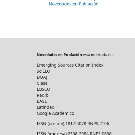
Novedades en Población
Novedades en Población
está indexada en:
Emerging Sources Citation Index
SciELO
DOAJ
Clase
EBSCO
Redib
BASE
Latindex
Google Academico
ISSN (on-line):1817-4078 RNPS:2106
ISSN (impresa):2308-2984 RNPS:0638