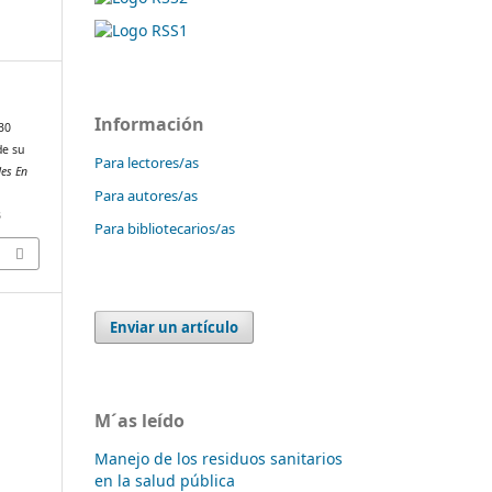
Información
30
de su
Para lectores/as
es En
Para autores/as
3
Para bibliotecarios/as
Enviar un artículo
M´as leído
Manejo de los residuos sanitarios
en la salud pública