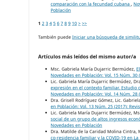
comparación con la fecundad cubana
,
No
Población
1
2
3
4
5
6
7
8
9
10
>
>>
También puede
Iniciar una búsqueda de simili
Artículos más leídos del mismo autor/a
Msc. Gabriela María Dujarric Bermúdez,
E
Novedades en Población: Vol. 15 Núm. 30 
Lic. Gabriela María Dujarric Bermúdez, Dr
expresión en el contexto familiar. Estudi
Novedades en Población: Vol. 14 Núm. 28 
Dra. Grisell Rodríguez Gómez, Lic. Gabrie
en Población: Vol. 13 Núm. 25 (2017): Rev
Lic. Gabriela María Dujarric Bermúdez, Ms
social de un grupo de altos ingresos eco
Novedades en Población
Dra. Matilde de la Caridad Molina Cintra,
co-residencia familiar y la COVID-19 en L