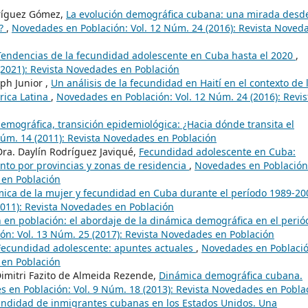
dríguez Gómez,
La evolución demográfica cubana: una mirada desd
s?
,
Novedades en Población: Vol. 12 Núm. 24 (2016): Revista Noved
Tendencias de la fecundidad adolescente en Cuba hasta el 2020
,
(2021): Revista Novedades en Población
ph Junior ,
Un análisis de la fecundidad en Haití en el contexto de 
rica Latina
,
Novedades en Población: Vol. 12 Núm. 24 (2016): Revis
demográfica, transición epidemiológica: ¿Hacia dónde transita el
úm. 14 (2011): Revista Novedades en Población
Dra. Daylín Rodríguez Javiqué,
Fecundidad adolescente en Cuba:
nto por provincias y zonas de residencia
,
Novedades en Población
 en Población
mica de la mujer y fecundidad en Cuba durante el período 1989-2
2011): Revista Novedades en Población
en población: el abordaje de la dinámica demográfica en el perió
n: Vol. 13 Núm. 25 (2017): Revista Novedades en Población
Fecundidad adolescente: apuntes actuales
,
Novedades en Població
 en Población
Dimitri Fazito de Almeida Rezende,
Dinámica demográfica cubana.
 en Población: Vol. 9 Núm. 18 (2013): Revista Novedades en Pobla
ndidad de inmigrantes cubanas en los Estados Unidos. Una