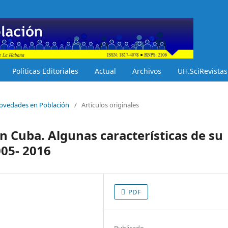
Políticas Editoriales
Actual
Archivos
UH.SciRevistas
 Novedades en Población
/
Artículos originales
n Cuba. Algunas características de su
005- 2016
PDF
Publicado