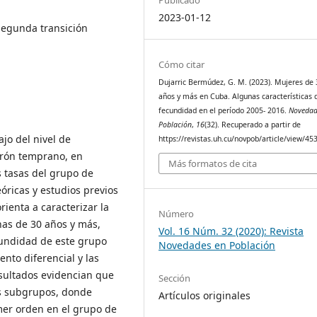
2023-01-12
segunda transición
Cómo citar
Dujarric Bermúdez, G. M. (2023). Mujeres de 
años y más en Cuba. Algunas características 
fecundidad en el período 2005- 2016.
Novedad
Población
,
16
(32). Recuperado a partir de
jo del nivel de
https://revistas.uh.cu/novpob/article/view/45
rón temprano, en
Más formatos de cita
 tasas del grupo de
óricas y estudios previos
rienta a caracterizar la
Número
nas de 30 años y más,
Vol. 16 Núm. 32 (2020): Revista
ecundidad de este grupo
Novedades en Población
nto diferencial y las
esultados evidencian que
Sección
s subgrupos, donde
Artículos originales
mer orden en el grupo de