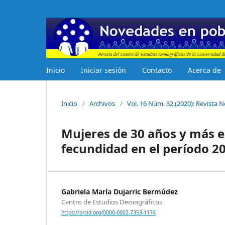
Inicio
Iniciar sesión
Contacto
Acerca de
Inicio
/
Archivos
/
Vol. 16 Núm. 32 (2020): Revista
Mujeres de 30 años y más e
fecundidad en el período 2
Gabriela María Dujarric Bermúdez
Centro de Estudios Demográficos
https://orcid.org/0000-0002-7353-1174