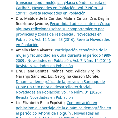
transición epidemiológica: ¿Hacia dónde transita el
Caribe?
,
Novedades en Población: Vol. 7 Núm. 14
(2011): Revista Novedades en Población
Dra. Matilde de la Caridad Molina Cintra, Dra. Daylín
Rodríguez Javiqué,
Fecundidad adolescente en Cuba:
algunas reflexiones sobre su comportamiento por
provincias y zonas de residencia
,
Novedades en
Población: Vol. 12 Núm. 23 (2016): Revista Novedades
en Población
Amalia Plana Álvarez,
Participación económica de la
mujer y fecundidad en Cuba durante el período 1989-
2009
,
Novedades en Población: Vol. 7 Núm. 14 (2011):
Revista Novedades en Población
Dra. Iliana Benítez Jiménez, Msc. Wilder Virgilio
Naranjo Sánchez, Lic. Georgina Garzón Morale,
Dinámica demográfica de la provincia Santiago de
Cuba: un reto para el desarrollo territorial
,
Novedades en Población: Vol. 16 Núm. 31 (2020):
Revista Novedades en Población
Lic. Elizabeth Bello Expósito,
Comunicación en
población: el abordaje de la dinámica demográfica en
el periódico ¡Ahora! de Holguín
,
Novedades en