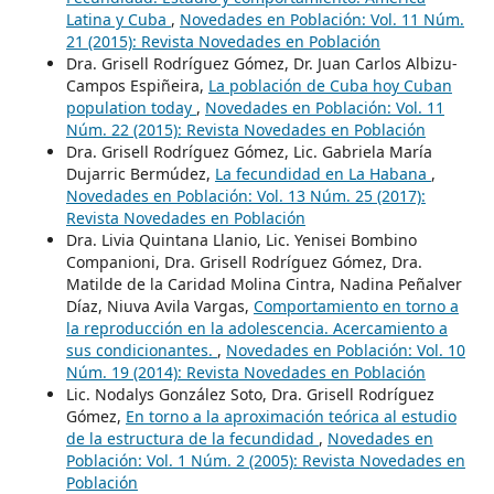
Latina y Cuba
,
Novedades en Población: Vol. 11 Núm.
21 (2015): Revista Novedades en Población
Dra. Grisell Rodríguez Gómez, Dr. Juan Carlos Albizu-
Campos Espiñeira,
La población de Cuba hoy Cuban
population today
,
Novedades en Población: Vol. 11
Núm. 22 (2015): Revista Novedades en Población
Dra. Grisell Rodríguez Gómez, Lic. Gabriela María
Dujarric Bermúdez,
La fecundidad en La Habana
,
Novedades en Población: Vol. 13 Núm. 25 (2017):
Revista Novedades en Población
Dra. Livia Quintana Llanio, Lic. Yenisei Bombino
Companioni, Dra. Grisell Rodríguez Gómez, Dra.
Matilde de la Caridad Molina Cintra, Nadina Peñalver
Díaz, Niuva Avila Vargas,
Comportamiento en torno a
la reproducción en la adolescencia. Acercamiento a
sus condicionantes.
,
Novedades en Población: Vol. 10
Núm. 19 (2014): Revista Novedades en Población
Lic. Nodalys González Soto, Dra. Grisell Rodríguez
Gómez,
En torno a la aproximación teórica al estudio
de la estructura de la fecundidad
,
Novedades en
Población: Vol. 1 Núm. 2 (2005): Revista Novedades en
Población