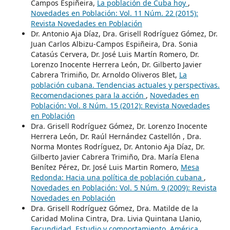
Campos Espiñeira,
La población de Cuba hoy
,
Novedades en Población: Vol. 11 Núm. 22 (2015):
Revista Novedades en Población
Dr. Antonio Aja Díaz, Dra. Grisell Rodríguez Gómez, Dr.
Juan Carlos Albizu-Campos Espiñeira, Dra. Sonia
Catasús Cervera, Dr. José Luis Martín Romero, Dr.
Lorenzo Inocente Herrera León, Dr. Gilberto Javier
Cabrera Trimiño, Dr. Arnoldo Oliveros Blet,
La
población cubana. Tendencias actuales y perspectivas.
Recomendaciones para la acción
,
Novedades en
Población: Vol. 8 Núm. 15 (2012): Revista Novedades
en Población
Dra. Grisell Rodríguez Gómez, Dr. Lorenzo Inocente
Herrera León, Dr. Raúl Hernández Castellón , Dra.
Norma Montes Rodríguez, Dr. Antonio Aja Díaz, Dr.
Gilberto Javier Cabrera Trimiño, Dra. María Elena
Benítez Pérez, Dr. José Luis Martin Romero,
Mesa
Redonda: Hacia una política de población cubana
,
Novedades en Población: Vol. 5 Núm. 9 (2009): Revista
Novedades en Población
Dra. Grisell Rodríguez Gómez, Dra. Matilde de la
Caridad Molina Cintra, Dra. Livia Quintana Llanio,
Fecundidad. Estudio y comportamiento. América