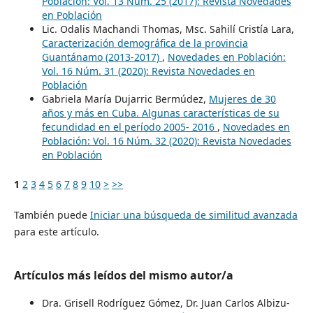
Población: Vol. 13 Núm. 25 (2017): Revista Novedades
en Población
Lic. Odalis Machandi Thomas, Msc. Sahilí Cristía Lara,
Caracterización demográfica de la provincia
Guantánamo (2013-2017)
,
Novedades en Población:
Vol. 16 Núm. 31 (2020): Revista Novedades en
Población
Gabriela María Dujarric Bermúdez,
Mujeres de 30
años y más en Cuba. Algunas características de su
fecundidad en el período 2005- 2016
,
Novedades en
Población: Vol. 16 Núm. 32 (2020): Revista Novedades
en Población
1
2
3
4
5
6
7
8
9
10
>
>>
También puede
Iniciar una búsqueda de similitud avanzada
para este artículo.
Artículos más leídos del mismo autor/a
Dra. Grisell Rodríguez Gómez, Dr. Juan Carlos Albizu-