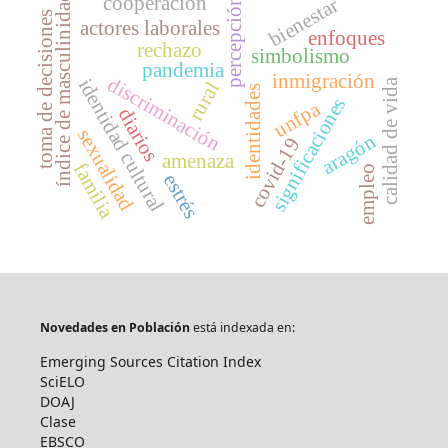
índice de masculinidad
cooperación
bienestar
percepción
toma de decisiones
actores laborales
enfoques
rechazo
simbolismo
pandemia
inmigración
discriminación
identidad cultural
calidad de vida
rural
identidades
significaciones
unfpa
diarios
sexualidad
aragón
covid-19
amenaza
familia
empleo
estrés
Novedades en Población
está indexada en:
Emerging Sources Citation Index
SciELO
DOAJ
Clase
EBSCO