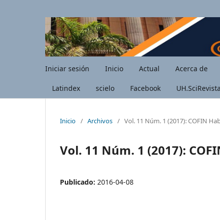
Iniciar sesión
Inicio
Actual
Acerca de
Latindex
scielo
Facebook
UH.SciRevist
Inicio
/
Archivos
/
Vol. 11 Núm. 1 (2017): COFIN Ha
Vol. 11 Núm. 1 (2017): COF
Publicado:
2016-04-08