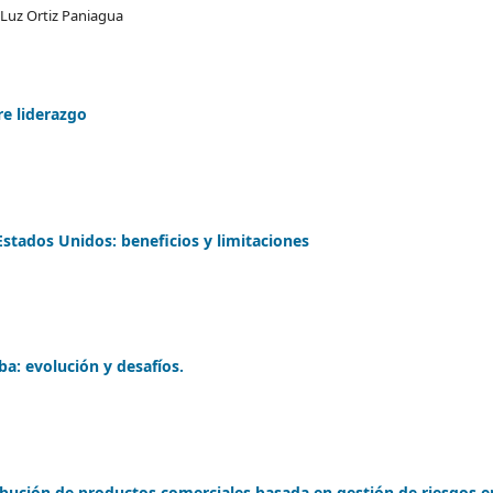
 Luz Ortiz Paniagua
e liderazgo
stados Unidos: beneficios y limitaciones
a: evolución y desafíos.
bución de productos comerciales basada en gestión de riesgos e