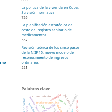
La política de la vivienda en Cuba.
Su visión normativa
726
La planificación estratégica del
costo del registro sanitario de
medicamentos
567
Revisión teórica de los cinco pasos
de la NIIF 15: nuevo modelo de
reconocimiento de ingresos
ordinarios
erno
521
Palabras clave
estrategia
proceso
costos de calidad
conocimiento
activos intangibles
ciencia
reducción de costos
cooperativa
teoría económica
producción
cuba
auditoría