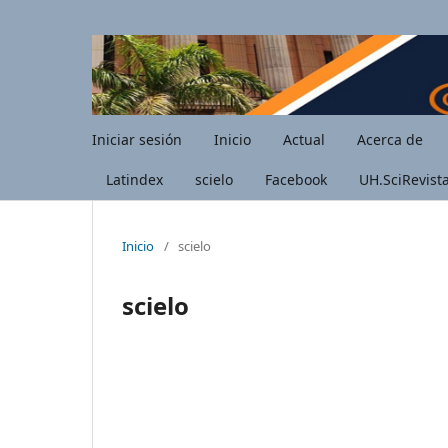
Iniciar sesión
Inicio
Actual
Acerca de
Latindex
scielo
Facebook
UH.SciRevist
Inicio
/
scielo
scielo