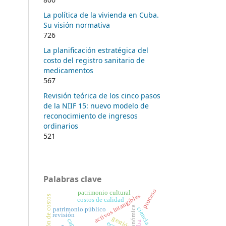
La política de la vivienda en Cuba.
Su visión normativa
726
La planificación estratégica del
costo del registro sanitario de
medicamentos
567
Revisión teórica de los cinco pasos
de la NIIF 15: nuevo modelo de
reconocimiento de ingresos
ordinarios
521
Palabras clave
proceso
patrimonio cultural
activos intangibles
reducción de costos
costos de calidad
ciencia
patrimonio público
revisión
gestión