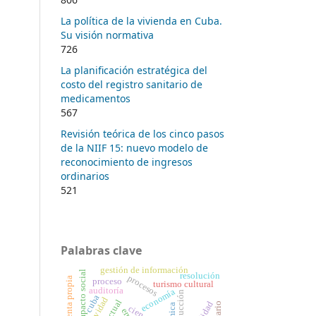
La política de la vivienda en Cuba.
Su visión normativa
726
La planificación estratégica del
costo del registro sanitario de
medicamentos
567
Revisión teórica de los cinco pasos
de la NIIF 15: nuevo modelo de
reconocimiento de ingresos
ordinarios
521
Palabras clave
gestión de información
impacto social
resolución
procesos
proceso
turismo cultural
auditoría
economía
producción
cuba
ciencia