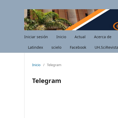
Iniciar sesión
Inicio
Actual
Acerca de
Latindex
scielo
Facebook
UH.SciRevist
Inicio
/
Telegram
Telegram