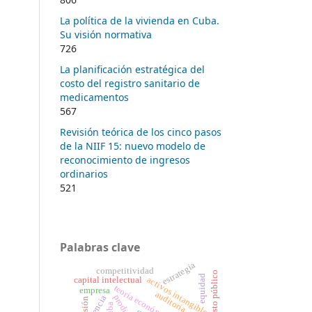
La política de la vivienda en Cuba.
Su visión normativa
726
La planificación estratégica del
costo del registro sanitario de
medicamentos
567
Revisión teórica de los cinco pasos
de la NIIF 15: nuevo modelo de
reconocimiento de ingresos
ordinarios
521
Palabras clave
estrategia
competitividad
gasto público
equidad
activos intangibles
capital intelectual
teoría económica
empresa
auditoría
ciencia
revisión
cuba