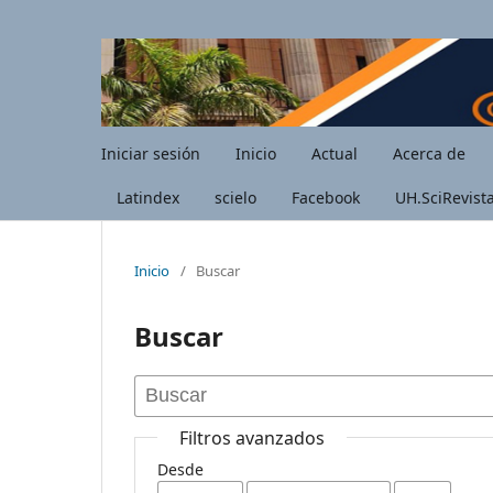
Iniciar sesión
Inicio
Actual
Acerca de
Latindex
scielo
Facebook
UH.SciRevist
Inicio
/
Buscar
Buscar
Filtros avanzados
Desde