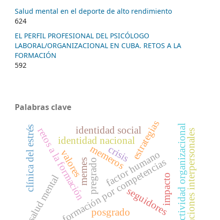
Salud mental en el deporte de alto rendimiento
624
EL PERFIL PROFESIONAL DEL PSICÓLOGO
LABORAL/ORGANIZACIONAL EN CUBA. RETOS A LA
FORMACIÓN
592
Palabras clave
estrategias
efectividad organizacional
clínica del estrés
identidad social
retos a la formación
relaciones interpersonales
identidad nacional
memeros
crisis
valores
factor humano
formación por competencias
memes
pregrado
impacto
salud mental
seguidores
posgrado