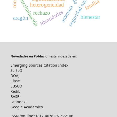
seguridad nacional
discriminación
familia
heterogeneidad
amenaza
identidades
rechazo
bienestar
aragón
Novedades en Población
está indexada en:
Emerging Sources Citation Index
SciELO
DOAJ
Clase
EBSCO
Redib
BASE
Latindex
Google Academico
ISSN (on-line):1817-4078 RNPS:2106