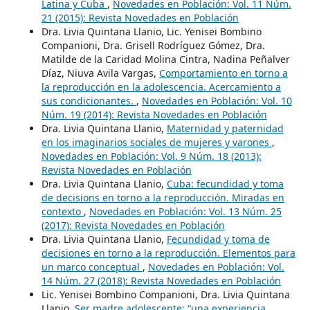
Latina y Cuba
,
Novedades en Población: Vol. 11 Núm.
21 (2015): Revista Novedades en Población
Dra. Livia Quintana Llanio, Lic. Yenisei Bombino
Companioni, Dra. Grisell Rodríguez Gómez, Dra.
Matilde de la Caridad Molina Cintra, Nadina Peñalver
Díaz, Niuva Avila Vargas,
Comportamiento en torno a
la reproducción en la adolescencia. Acercamiento a
sus condicionantes.
,
Novedades en Población: Vol. 10
Núm. 19 (2014): Revista Novedades en Población
Dra. Livia Quintana Llanio,
Maternidad y paternidad
en los imaginarios sociales de mujeres y varones
,
Novedades en Población: Vol. 9 Núm. 18 (2013):
Revista Novedades en Población
Dra. Livia Quintana Llanio,
Cuba: fecundidad y toma
de decisions en torno a la reproducción. Miradas en
contexto
,
Novedades en Población: Vol. 13 Núm. 25
(2017): Revista Novedades en Población
Dra. Livia Quintana Llanio,
Fecundidad y toma de
decisiones en torno a la reproducción. Elementos para
un marco conceptual
,
Novedades en Población: Vol.
14 Núm. 27 (2018): Revista Novedades en Población
Lic. Yenisei Bombino Companioni, Dra. Livia Quintana
Llanio,
Ser madre adolescente: “una experiencia