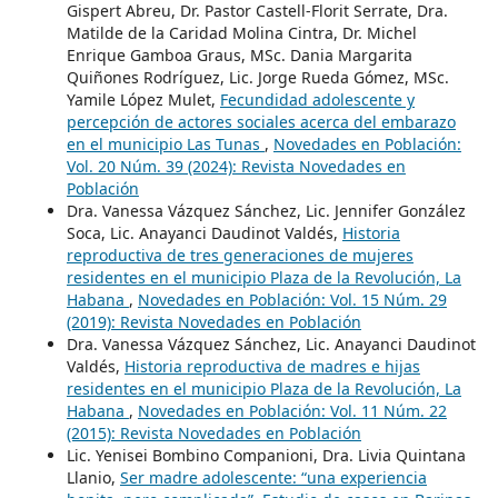
Gispert Abreu, Dr. Pastor Castell-Florit Serrate, Dra.
Matilde de la Caridad Molina Cintra, Dr. Michel
Enrique Gamboa Graus, MSc. Dania Margarita
Quiñones Rodríguez, Lic. Jorge Rueda Gómez, MSc.
Yamile López Mulet,
Fecundidad adolescente y
percepción de actores sociales acerca del embarazo
en el municipio Las Tunas
,
Novedades en Población:
Vol. 20 Núm. 39 (2024): Revista Novedades en
Población
Dra. Vanessa Vázquez Sánchez, Lic. Jennifer González
Soca, Lic. Anayanci Daudinot Valdés,
Historia
reproductiva de tres generaciones de mujeres
residentes en el municipio Plaza de la Revolución, La
Habana
,
Novedades en Población: Vol. 15 Núm. 29
(2019): Revista Novedades en Población
Dra. Vanessa Vázquez Sánchez, Lic. Anayanci Daudinot
Valdés,
Historia reproductiva de madres e hijas
residentes en el municipio Plaza de la Revolución, La
Habana
,
Novedades en Población: Vol. 11 Núm. 22
(2015): Revista Novedades en Población
Lic. Yenisei Bombino Companioni, Dra. Livia Quintana
Llanio,
Ser madre adolescente: “una experiencia