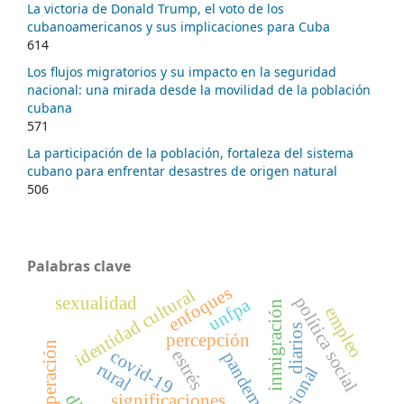
La victoria de Donald Trump, el voto de los
cubanoamericanos y sus implicaciones para Cuba
614
Los flujos migratorios y su impacto en la seguridad
nacional: una mirada desde la movilidad de la población
cubana
571
La participación de la población, fortaleza del sistema
cubano para enfrentar desastres de origen natural
506
Palabras clave
enfoques
identidad cultural
política social
sexualidad
unfpa
inmigración
empleo
diarios
percepción
cooperación
covid-19
estrés
pandemia
rural
significaciones