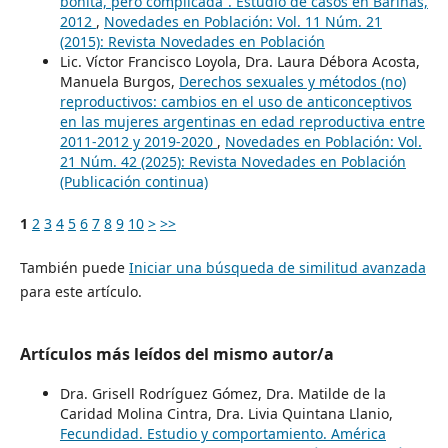
bonita, pero complicada”. Estudio de casos en Barinas,
2012
,
Novedades en Población: Vol. 11 Núm. 21
(2015): Revista Novedades en Población
Lic. Víctor Francisco Loyola, Dra. Laura Débora Acosta,
Manuela Burgos,
Derechos sexuales y métodos (no)
reproductivos: cambios en el uso de anticonceptivos
en las mujeres argentinas en edad reproductiva entre
2011-2012 y 2019-2020
,
Novedades en Población: Vol.
21 Núm. 42 (2025): Revista Novedades en Población
(Publicación continua)
1
2
3
4
5
6
7
8
9
10
>
>>
También puede
Iniciar una búsqueda de similitud avanzada
para este artículo.
Artículos más leídos del mismo autor/a
Dra. Grisell Rodríguez Gómez, Dra. Matilde de la
Caridad Molina Cintra, Dra. Livia Quintana Llanio,
Fecundidad. Estudio y comportamiento. América