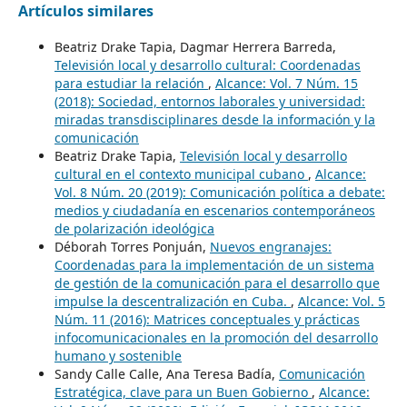
Artículos similares
Beatriz Drake Tapia, Dagmar Herrera Barreda,
Televisión local y desarrollo cultural: Coordenadas
para estudiar la relación
,
Alcance: Vol. 7 Núm. 15
(2018): Sociedad, entornos laborales y universidad:
miradas transdisciplinares desde la información y la
comunicación
Beatriz Drake Tapia,
Televisión local y desarrollo
cultural en el contexto municipal cubano
,
Alcance:
Vol. 8 Núm. 20 (2019): Comunicación política a debate:
medios y ciudadanía en escenarios contemporáneos
de polarización ideológica
Déborah Torres Ponjuán,
Nuevos engranajes:
Coordenadas para la implementación de un sistema
de gestión de la comunicación para el desarrollo que
impulse la descentralización en Cuba.
,
Alcance: Vol. 5
Núm. 11 (2016): Matrices conceptuales y prácticas
infocomunicacionales en la promoción del desarrollo
humano y sostenible
Sandy Calle Calle, Ana Teresa Badía,
Comunicación
Estratégica, clave para un Buen Gobierno
,
Alcance: