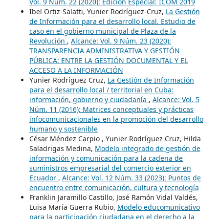
Vol. 9 Núm. 22 (2020): Edición Especial: ICOM 2019
Ibel Ortiz-Salatti, Yunier Rodríguez-Cruz,
La Gestión
de Información para el desarrollo local. Estudio de
caso en el gobierno municipal de Plaza de la
Revolución
,
Alcance: Vol. 9 Núm. 23 (2020):
TRANSPARENCIA ADMINISTRATIVA Y GESTIÓN
PÚBLICA: ENTRE LA GESTIÓN DOCUMENTAL Y EL
ACCESO A LA INFORMACIÓN
Yunier Rodríguez Cruz,
La Gestión de Información
para el desarrollo local / territorial en Cuba:
información, gobierno y ciudadanía
,
Alcance: Vol. 5
Núm. 11 (2016): Matrices conceptuales y prácticas
infocomunicacionales en la promoción del desarrollo
humano y sostenible
César Méndez Carpio , Yunier Rodríguez Cruz, Hilda
Saladrigas Medina,
Modelo integrado de gestión de
información y comunicación para la cadena de
suministros empresarial del comercio exterior en
Ecuador
,
Alcance: Vol. 12 Núm. 33 (2023): Puntos de
encuentro entre comunicación, cultura y tecnología
Franklin Jaramillo Castillo, José Ramón Vidal Valdés,
Luisa María Guerra Rubio,
Modelo educomunicativo
para la participación ciudadana en el derecho a la