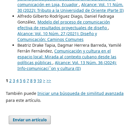
comunicación en Loja, Ecuador
,
Alcance: Vol. 11 Núm.
30 (2022): Tributo a la Universidad de Oriente (Parte II)
Alfredo Gilberto Rodríguez Diago, Daniel Fadraga
González,
Modelo del proceso de comunicación
efectiva de resultados proyectuales de diseño
,
Alcance: Vol. 10 Núm. 27 (2021): Diseño y
Comunicación: Caminos Comunes
Beatriz Drake Tapia, Dagmar Herrera Barreda, Yamilé
Ferrán Fernández,
Comunicación y cultura en el
espacio local: Mirada al contexto cubano desde las
políticas públicas
,
Alcance: Vol. 13 Núm. 36 (2024):
Info-comunicaci´´on y cultura (II)
1
2
3
4
5
6
7
8
9
10
>
>>
También puede
Iniciar una búsqueda de similitud avanzada
para este artículo.
Enviar un artículo