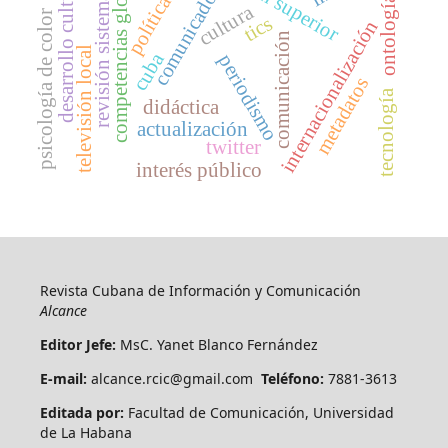
competencias globales
revisión sistemática
desarrollo cultural
comunicador
política
ontología
cultura
psicología de color
tics
internacionalización
comunicación
televisión local
cuba
periodismo
metadatos
tecnología
didáctica
actualización
twitter
interés público
Revista Cubana de Información y Comunicación
Alcance
Editor Jefe:
MsC. Yanet Blanco Fernández
E-mail:
alcance.rcic@gmail.com
Teléfono:
7881-3613
Editada por:
Facultad de Comunicación, Universidad
de La Habana