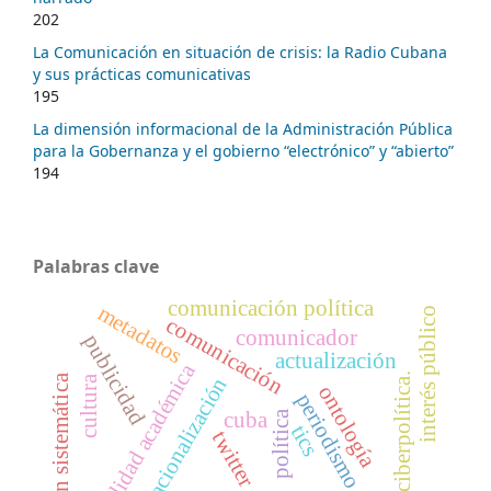
202
La Comunicación en situación de crisis: la Radio Cubana
y sus prácticas comunicativas
195
La dimensión informacional de la Administración Pública
para la Gobernanza y el gobierno “electrónico” y “abierto”
194
Palabras clave
comunicación política
metadatos
interés público
comunicación
comunicador
publicidad
actualización
movilidad académica
ciberpolítica.
revisión sistemática
cultura
internacionalización
ontología
periodismo
cuba
política
tics
twitter