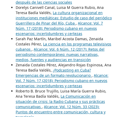
después de las ciencias sociales
Dorelys Canivell Canal, Luisa M Guerra Rubio, Ana
Teresa Badía Valdés,
La cultura organizacional en
instituciones mediáticas: Estudio de caso del periódico
Guerrillero de Pinar del Río, Cuba
,
Alcance: Vol. 7
Núm. 17 (2018): Periodismo cubano en nuevos
escenarios: incertidumbres y certezas
Sarah Paz Martín, Maribel Acosta Damas, Zenaida
Costales Pérez,
La ciencia en los programas televisivos
cubanos
,
Alcance: Vol. 6 Núm. 12 (2017): Retos del
periodismo contemporáneo: nuevas narrativas,
medios, fuentes y audiencias en transición
Zenaida Costales Pérez, Alejandro Rojas Espinosa, Ana
Teresa Badía Valdés,
¿Podcasting en Cuba?
Emergencias de un formato revolucionario
,
Alcance:
Vol. 7 Núm. 17 (2018): Periodismo cubano en nuevos
escenarios: incertidumbres y certezas
Roberto B. Bruce Trujillo, Luisa María Guerra Rubio,
Ana Teresa Badía Valdés,
La Comunicación en
situación de crisis: la Radio Cubana y sus prácticas
comunicativas
,
Alcance: Vol. 12 Núm. 33 (2023):
Puntos de encuentro entre comunicación, cultura y