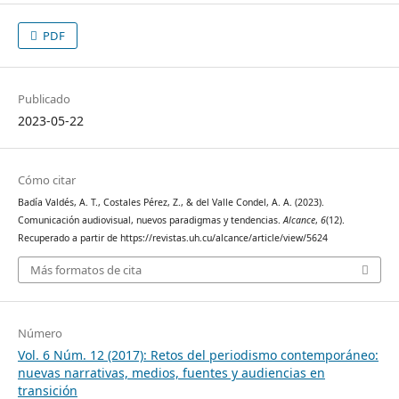
PDF
Publicado
2023-05-22
Cómo citar
Badía Valdés, A. T., Costales Pérez, Z., & del Valle Condel, A. A. (2023).
Comunicación audiovisual, nuevos paradigmas y tendencias.
Alcance
,
6
(12).
Recuperado a partir de https://revistas.uh.cu/alcance/article/view/5624
Más formatos de cita
Número
Vol. 6 Núm. 12 (2017): Retos del periodismo contemporáneo:
nuevas narrativas, medios, fuentes y audiencias en
transición