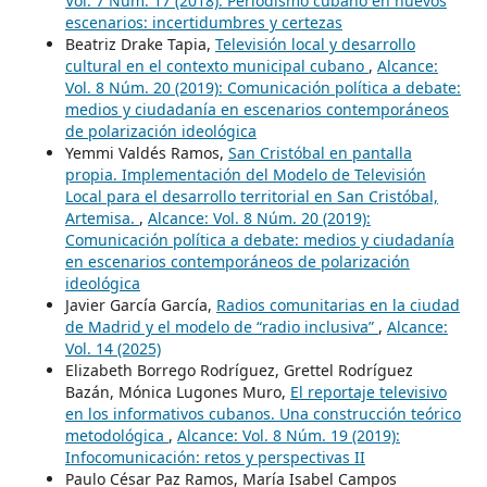
Vol. 7 Núm. 17 (2018): Periodismo cubano en nuevos
escenarios: incertidumbres y certezas
Beatriz Drake Tapia,
Televisión local y desarrollo
cultural en el contexto municipal cubano
,
Alcance:
Vol. 8 Núm. 20 (2019): Comunicación política a debate:
medios y ciudadanía en escenarios contemporáneos
de polarización ideológica
Yemmi Valdés Ramos,
San Cristóbal en pantalla
propia. Implementación del Modelo de Televisión
Local para el desarrollo territorial en San Cristóbal,
Artemisa.
,
Alcance: Vol. 8 Núm. 20 (2019):
Comunicación política a debate: medios y ciudadanía
en escenarios contemporáneos de polarización
ideológica
Javier García García,
Radios comunitarias en la ciudad
de Madrid y el modelo de “radio inclusiva”
,
Alcance:
Vol. 14 (2025)
Elizabeth Borrego Rodríguez, Grettel Rodríguez
Bazán, Mónica Lugones Muro,
El reportaje televisivo
en los informativos cubanos. Una construcción teórico
metodológica
,
Alcance: Vol. 8 Núm. 19 (2019):
Infocomunicación: retos y perspectivas II
Paulo César Paz Ramos, María Isabel Campos