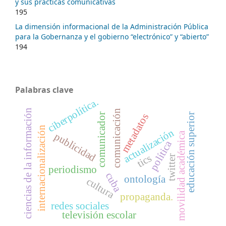
y sus prácticas comunicativas
195
La dimensión informacional de la Administración Pública
para la Gobernanza y el gobierno “electrónico” y “abierto”
194
Palabras clave
ciberpolítica.
ciencias de la información
comunicación
educación superior
comunicador
metadatos
internacionalización
actualización
movilidad académica
publicidad
política
tics
twitter
periodismo
cuba
ontología
cultura
propaganda.
redes sociales
televisión escolar