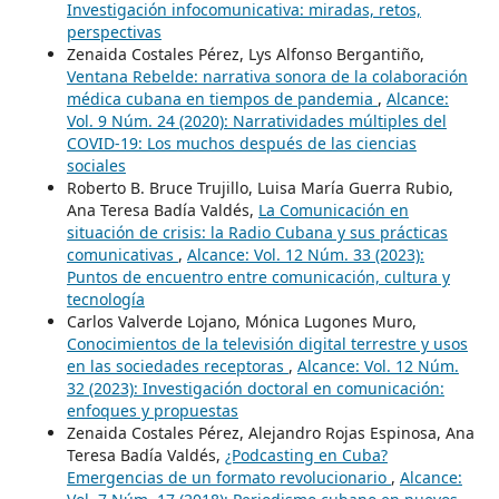
Investigación infocomunicativa: miradas, retos,
perspectivas
Zenaida Costales Pérez, Lys Alfonso Bergantiño,
Ventana Rebelde: narrativa sonora de la colaboración
médica cubana en tiempos de pandemia
,
Alcance:
Vol. 9 Núm. 24 (2020): Narratividades múltiples del
COVID-19: Los muchos después de las ciencias
sociales
Roberto B. Bruce Trujillo, Luisa María Guerra Rubio,
Ana Teresa Badía Valdés,
La Comunicación en
situación de crisis: la Radio Cubana y sus prácticas
comunicativas
,
Alcance: Vol. 12 Núm. 33 (2023):
Puntos de encuentro entre comunicación, cultura y
tecnología
Carlos Valverde Lojano, Mónica Lugones Muro,
Conocimientos de la televisión digital terrestre y usos
en las sociedades receptoras
,
Alcance: Vol. 12 Núm.
32 (2023): Investigación doctoral en comunicación:
enfoques y propuestas
Zenaida Costales Pérez, Alejandro Rojas Espinosa, Ana
Teresa Badía Valdés,
¿Podcasting en Cuba?
Emergencias de un formato revolucionario
,
Alcance: