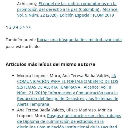
Achicanoy,
El papel de las radios comunitarias en la
promoción del derecho a la paz (Colombia)
,
Alcance:
Vol. 9 Núm. 22 (2020): Edición Especial: ICOM 2019
1
2
3
4
5
>
>>
También puede
Iniciar una búsqueda de similitud avanzada
para este artículo.
Artículos más leídos del mismo autor/a
Mónica Lugones Muro, Ana Teresa Badia Valdés,
LA
COMUNICACIÓN PARA EL FORTALECIMIENTO DE LOS
SISTEMAS DE ALERTA TEMPRANA
,
Alcance: Vol. 8
Núm. 21 (2019): Información y Comunicación para la
Reducción del Riesgo de Desastres y los Sistemas de
Alerta Temprana
Ana Teresa Badía Valdés, Ulises Madrazo, Mónica
Lugones Muro,
Rasgos que caracterizan a los trabajos
de Diploma de culminación de estudios en la
disciplina Comunicación Institucional de la Facultad