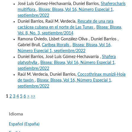
José Luis Gómez-Hechavarría, Duniel Barrios,
Shaferocharis
multiflora
,
Bissea: Bissea, Vol 16, Número Especial 1,
septiembre/2022
Duniel Barrios, Raúl M. Verdecia,
Rescate de una rara
cactácea cubana en el norte de Las Tunas
,
Bissea: Bissea,
Vol. 8, No. 3, septiembre/2014
Ramona Oviedo, Lisbet González-Oliva , Duniel Barrios ,
Gabriel Brull,
Caribea litoralis
,
Bissea: Bissea, Vol 16,
Número Especial 1, septiembre/2022
Duniel Barrios, José Luis Gómez-Hechavarría ,
Shafera
platyphylla
,
Bissea: Bissea, Vol 16, Número Especial 1,
septiembre/2022
Raúl M. Verdecia, Duniel Barrios,
Coccothrinax munizii-Hoja
de taxón
,
Bissea: Bissea, Vol 16, Número Especial 1,
septiembre/2022
1
2
3
4
5
6
>
>>
Idioma
Español (España)