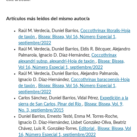
Artículos más leídos del mismo autor/a
Raúl M. Verdecia, Duniel Barrios,
Coccothrinax litoralis-Hoja
de taxón
,
Bissea: Bissea, Vol 16, Número Especial 1,
septiembre/2022
Raúl M. Verdecia, Duniel Barrios, Eldis R. Bécquer, Alejandro
Palmarola, Ignacio D. Díaz-Hernández,
Coccothrinax
alexandri subsp. alexandri-Hoja de taxón
,
Bissea: Bissea,
Vol 16, Número Especial 1, septiembre/2022
Raúl M. Verdecia, Duniel Barrios, Alejandro Palmarola,
Ignacio D. Díaz-Hernández,
Coccothrinax baracoensis-Hoja
de taxón
,
Bissea: Bissea, Vol 16, Número Especial 1,
septiembre/2022
Carlos Sánchez, Duniel Barrios, Vidal Pérez,
Expedición a la
sierra de San Carlos, Pinar del Río
,
Bissea: Bissea, Vol. 9,
No. 3, septiembre/2015
Duniel Barrios, Ernesto Testé, Enma M. Torres-Roche,
Ignacio D. Díaz-Hernández, Lisbet González-Oliva, Beatriz
Chávez, Luis R. González-Torres,
Editorial
,
Bissea: Bissea, Vol
16, Número Especial 1, septiembre/2022