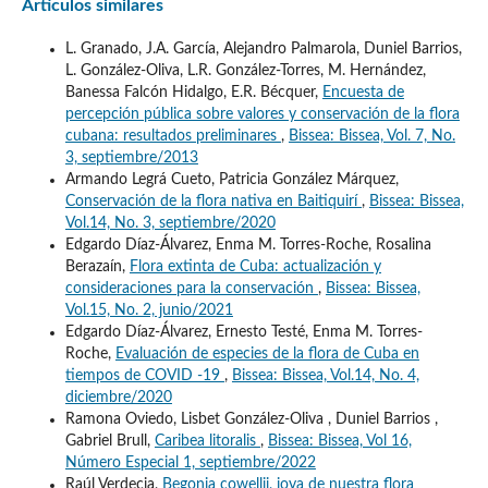
Artículos similares
L. Granado, J.A. García, Alejandro Palmarola, Duniel Barrios,
L. González-Oliva, L.R. González-Torres, M. Hernández,
Banessa Falcón Hidalgo, E.R. Bécquer,
Encuesta de
percepción pública sobre valores y conservación de la flora
cubana: resultados preliminares
,
Bissea: Bissea, Vol. 7, No.
3, septiembre/2013
Armando Legrá Cueto, Patricia González Márquez,
Conservación de la flora nativa en Baitiquirí
,
Bissea: Bissea,
Vol.14, No. 3, septiembre/2020
Edgardo Díaz-Álvarez, Enma M. Torres-Roche, Rosalina
Berazaín,
Flora extinta de Cuba: actualización y
consideraciones para la conservación
,
Bissea: Bissea,
Vol.15, No. 2, junio/2021
Edgardo Díaz-Álvarez, Ernesto Testé, Enma M. Torres-
Roche,
Evaluación de especies de la flora de Cuba en
tiempos de COVID -19
,
Bissea: Bissea, Vol.14, No. 4,
diciembre/2020
Ramona Oviedo, Lisbet González-Oliva , Duniel Barrios ,
Gabriel Brull,
Caribea litoralis
,
Bissea: Bissea, Vol 16,
Número Especial 1, septiembre/2022
Raúl Verdecia,
Begonia cowellii, joya de nuestra flora