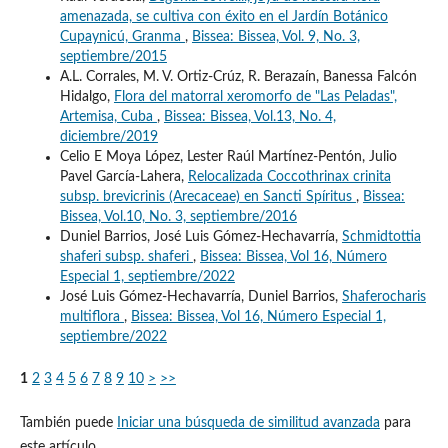
amenazada, se cultiva con éxito en el Jardín Botánico
Cupaynicú, Granma
,
Bissea: Bissea, Vol. 9, No. 3,
septiembre/2015
A.L. Corrales, M. V. Ortiz-Crúz, R. Berazaín, Banessa Falcón
Hidalgo,
Flora del matorral xeromorfo de "Las Peladas",
Artemisa, Cuba
,
Bissea: Bissea, Vol.13, No. 4,
diciembre/2019
Celio E Moya López, Lester Raúl Martínez-Pentón, Julio
Pavel García-Lahera,
Relocalizada Coccothrinax crinita
subsp. brevicrinis (Arecaceae) en Sancti Spíritus
,
Bissea:
Bissea, Vol.10, No. 3, septiembre/2016
Duniel Barrios, José Luis Gómez-Hechavarría,
Schmidtottia
shaferi subsp. shaferi
,
Bissea: Bissea, Vol 16, Número
Especial 1, septiembre/2022
José Luis Gómez-Hechavarría, Duniel Barrios,
Shaferocharis
multiflora
,
Bissea: Bissea, Vol 16, Número Especial 1,
septiembre/2022
1
2
3
4
5
6
7
8
9
10
>
>>
También puede
Iniciar una búsqueda de similitud avanzada
para
este artículo.