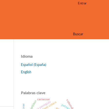
Entrar
Buscar
Idioma
Español (España)
English
Palabras clave
cactaceae
vulnerable
sancti spíritus
área protegida
en peligro crítico
palmas