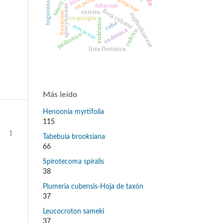
bignoniaceae
asteraceae
fabaceae
apocynaceae
flora cubana
extinta
buxaceae
euphorbiaceae
en peligro
endémico
cuba
arecaceae
endémica
cultivo
jatibonico
lista florística
Más leído
Henoonia myrtifolia
115
1
Tabebuia brooksiana
66
Spirotecoma spiralis
38
Plumeria cubensis-Hoja de taxón
37
Leucocroton sameki
37