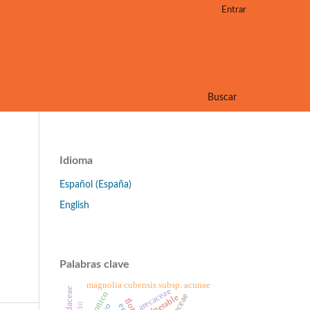
Entrar
Buscar
Idioma
Español (España)
English
Palabras clave
magnolia cubensis subsp. acunae
arecaceae
jatibonico
vulnerable