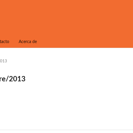
tacto
Acerca de
/2013
bre/2013