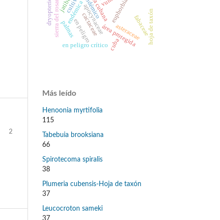
dryopteridaceae
euphorbiaceae
flora cubana
sierra del rosario
cultivo
endémico
endémica
apocynaceae
hoja de taxón
cactaceae
fabaceae
en peligro
palmas
asteraceae
área protegida
cuba
en peligro crítico
Más leído
Henoonia myrtifolia
115
2
Tabebuia brooksiana
66
Spirotecoma spiralis
38
Plumeria cubensis-Hoja de taxón
37
Leucocroton sameki
37