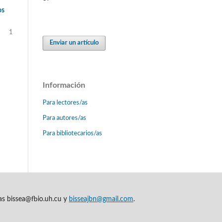
os
1
Enviar un artículo
Información
Para lectores/as
Para autores/as
Para bibliotecarios/as
cas bissea@fbio.uh.cu y
bisseajbn@gmail.com
.