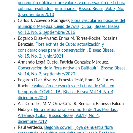
percepción pública sobre valores y conservación de la flora
cubana: resultados preliminares
,
Bissea: Bissea, Vol. 7, No.
3, septiembre/2013
Carlos J. Acevedo Rodríguez,
Flora vascular en bosques del
municipio Majagua, Ciego de Ávila, Cuba
,
Bissea: Bissea,
Vol.10, No. 3, septiembre/2016
Edgardo Díaz-Álvarez, Enma M. Torres-Roche, Rosalina
Berazaín,
Flora extinta de Cuba: actualización y
consideraciones para la conservación
,
Bissea: Bissea,
Vol.15, No. 2, junio/2021
Armando Legrá Cueto, Patricia González Márquez,
Conservación de la flora nativa en Baitiquirí
,
Bissea: Bissea,
Vol.14, No. 3, septiembre/2020
Edgardo Díaz-Álvarez, Ernesto Testé, Enma M. Torres-
Roche,
Evaluación de especies de la flora de Cuba en
tiempos de COVID -19
,
Bissea: Bissea, Vol.14, No. 4,
diciembre/2020
A.L. Corrales, M. V. Ortiz-Crúz, R. Berazaín, Banessa Falcón
Hidalgo,
Flora del matorral xeromorfo de "Las Peladas",
Artemisa, Cuba
,
Bissea: Bissea, Vol.13, No. 4,
diciembre/2019
Raúl Verdecia,
Begonia cowellii, joya de nuestra flora