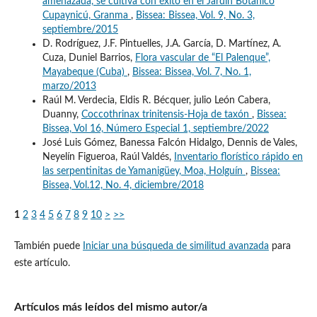
amenazada, se cultiva con éxito en el Jardín Botánico
Cupaynicú, Granma
,
Bissea: Bissea, Vol. 9, No. 3,
septiembre/2015
D. Rodríguez, J.F. Pintuelles, J.A. García, D. Martínez, A.
Cuza, Duniel Barrios,
Flora vascular de “El Palenque”,
Mayabeque (Cuba)
,
Bissea: Bissea, Vol. 7, No. 1,
marzo/2013
Raúl M. Verdecia, Eldis R. Bécquer, julio León Cabera,
Duanny,
Coccothrinax trinitensis-Hoja de taxón
,
Bissea:
Bissea, Vol 16, Número Especial 1, septiembre/2022
José Luis Gómez, Banessa Falcón Hidalgo, Dennis de Vales,
Neyelín Figueroa, Raúl Valdés,
Inventario florístico rápido en
las serpentinitas de Yamanigüey, Moa, Holguín
,
Bissea:
Bissea, Vol.12, No. 4, diciembre/2018
1
2
3
4
5
6
7
8
9
10
>
>>
También puede
Iniciar una búsqueda de similitud avanzada
para
este artículo.
Artículos más leídos del mismo autor/a