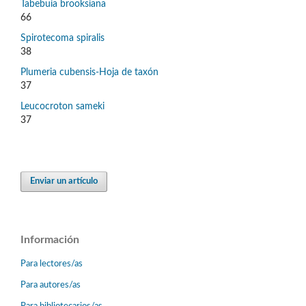
Tabebuia brooksiana
66
Spirotecoma spiralis
38
Plumeria cubensis-Hoja de taxón
37
Leucocroton sameki
37
Enviar un artículo
Información
Para lectores/as
Para autores/as