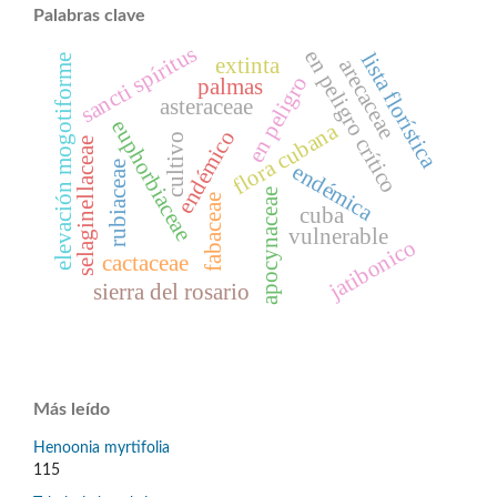
Palabras clave
sancti spíritus
en peligro crítico
lista florística
elevación mogotiforme
extinta
arecaceae
en peligro
palmas
asteraceae
euphorbiaceae
flora cubana
endémico
cultivo
selaginellaceae
rubiaceae
endémica
apocynaceae
fabaceae
cuba
vulnerable
jatibonico
cactaceae
sierra del rosario
Más leído
Henoonia myrtifolia
115