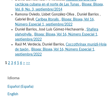
cactácea cubana en el norte de Las Tunas
,
Bissea: Bissea,
Vol. 8, No. 3, septiembre/2014
Ramona Oviedo, Lisbet González-Oliva , Duniel Barrios ,
Gabriel Brull,
Caribea litoralis
,
Bissea: Bissea, Vol 16,
Número Especial 1, septiembre/2022
Duniel Barrios, José Luis Gómez-Hechavarría ,
Shafera
platyphylla
,
Bissea: Bissea, Vol 16, Número Especial 1,
septiembre/2022
Raúl M. Verdecia, Duniel Barrios,
Coccothrinax munizii-Hoja
de taxón
,
Bissea: Bissea, Vol 16, Número Especial 1,
septiembre/2022
1
2
3
4
5
6
>
>>
Idioma
Español (España)
English