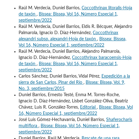
Raúl M. Verdecia, Duniel Barrios,
Coccothrinax litoralis-Hoja
de taxón
,
Bissea: Bissea, Vol 16, Número Especial 1,
septiembre/2022
Raúl M. Verdecia, Duniel Barrios, Eldis R. Bécquer, Alejandro
Palmarola, Ignacio D. Díaz-Hernández,
Coccothrinax
alexandri subsp. alexandri-Hoja de taxón
,
Bissea: Bissea,
Vol 16, Número Especial 1, septiembre/2022
Raúl M. Verdecia, Duniel Barrios, Alejandro Palmarola,
Ignacio D. Díaz-Hernández,
Coccothrinax baracoensis-Hoja
de taxón
,
Bissea: Bissea, Vol 16, Número Especial 1,
septiembre/2022
Carlos Sánchez, Duniel Barrios, Vidal Pérez,
Expedición a la
sierra de San Carlos, Pinar del Río
,
Bissea: Bissea, Vol. 9,
No. 3, septiembre/2015
Duniel Barrios, Ernesto Testé, Enma M. Torres-Roche,
Ignacio D. Díaz-Hernández, Lisbet González-Oliva, Beatriz
Chávez, Luis R. González-Torres,
Editorial
,
Bissea: Bissea, Vol
16, Número Especial 1, septiembre/2022
José Luis Gómez-Hechavarría, Duniel Barrios,
Shaferocharis
multiflora
,
Bissea: Bissea, Vol 16, Número Especial 1,
septiembre/2022
Duniel Barrios, Raúl M. Verdecia,
Rescate de una rara