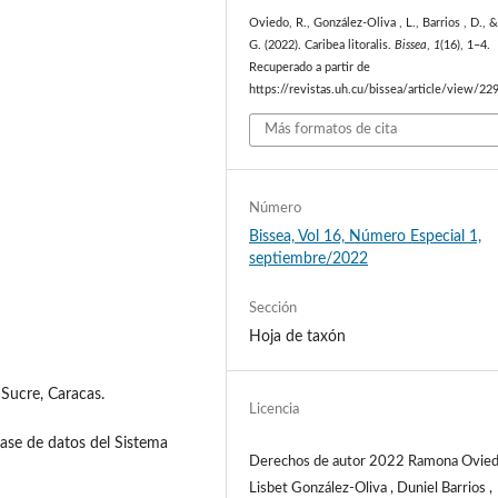
Oviedo, R., González-Oliva , L., Barrios , D., &
G. (2022). Caribea litoralis.
Bissea
,
1
(16), 1–4.
Recuperado a partir de
https://revistas.uh.cu/bissea/article/view/22
Más formatos de cita
Número
Bissea, Vol 16, Número Especial 1,
septiembre/2022
Sección
Hoja de taxón
 Sucre, Caracas.
Licencia
ase de datos del Sistema
Derechos de autor 2022 Ramona Ovied
Lisbet González-Oliva , Duniel Barrios ,