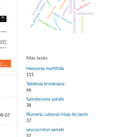
asteraceae
en peligro
los pretiles
preocupación menor
endémica
en peligro crítico
rubiaceae
extinto
apocynaceae
culantrillo
vulnerable
cactaceae
propagación
Más leído
Henoonia myrtifolia
115
Tabebuia brooksiana
66
Spirotecoma spiralis
38
Plumeria cubensis-Hoja de taxón
09-07
37
Leucocroton sameki
37