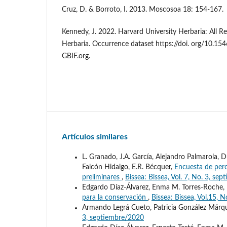
Cruz, D. & Borroto, I. 2013. Moscosoa 18: 154-167.
Kennedy, J. 2022. Harvard University Herbaria: All R
Herbaria. Occurrence dataset https://doi. org/10.15
GBIF.org.
Artículos similares
L. Granado, J.A. García, Alejandro Palmarola, D
Falcón Hidalgo, E.R. Bécquer,
Encuesta de perc
preliminares
,
Bissea: Bissea, Vol. 7, No. 3, se
Edgardo Díaz-Álvarez, Enma M. Torres-Roche, 
para la conservación
,
Bissea: Bissea, Vol.15, N
Armando Legrá Cueto, Patricia González Márq
3, septiembre/2020