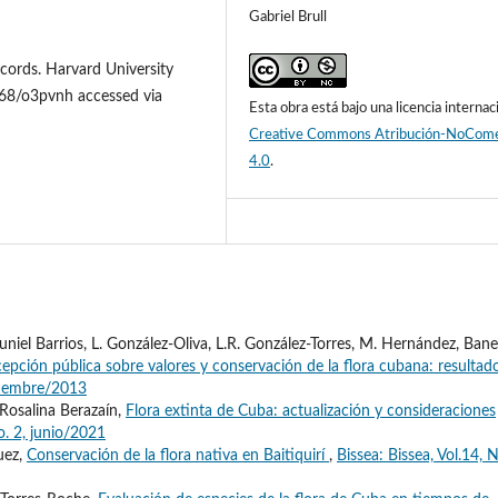
Gabriel Brull
ecords. Harvard University
468/o3pvnh accessed via
Esta obra está bajo una licencia internac
Creative Commons Atribución-NoCome
4.0
.
uniel Barrios, L. González-Oliva, L.R. González-Torres, M. Hernández, Ban
epción pública sobre valores y conservación de la flora cubana: resultad
ptiembre/2013
Rosalina Berazaín,
Flora extinta de Cuba: actualización y consideraciones
o. 2, junio/2021
uez,
Conservación de la flora nativa en Baitiquirí
,
Bissea: Bissea, Vol.14, 