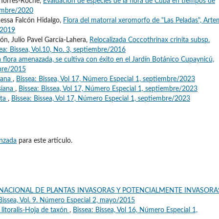
 Torres-Roche,
Evaluación de especies de la flora de Cuba en tiempos de
ciembre/2020
anessa Falcón Hidalgo,
Flora del matorral xeromorfo de "Las Peladas", Arte
e/2019
ón, Julio Pavel García-Lahera,
Relocalizada Coccothrinax crinita subsp.
ea: Bissea, Vol.10, No. 3, septiembre/2016
a flora amenazada, se cultiva con éxito en el Jardín Botánico Cupaynicú,
mbre/2015
cana
,
Bissea: Bissea, Vol 17, Número Especial 1, septiembre/2023
siana
,
Bissea: Bissea, Vol 17, Número Especial 1, septiembre/2023
ata
,
Bissea: Bissea, Vol 17, Número Especial 1, septiembre/2023
anzada
para este artículo.
 NACIONAL DE PLANTAS INVASORAS Y POTENCIALMENTE INVASORA
 Bissea, Vol. 9. Número Especial 2, mayo/2015
litoralis-Hoja de taxón
,
Bissea: Bissea, Vol 16, Número Especial 1,