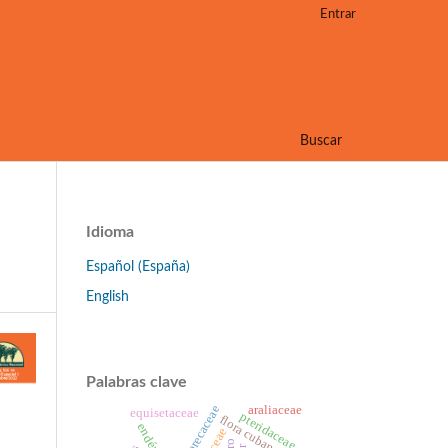
Entrar
Buscar
Idioma
Español (España)
English
Palabras clave
arecaceae
araliaceae
equisetaceae
pteridaceae
flora cubana
endémico