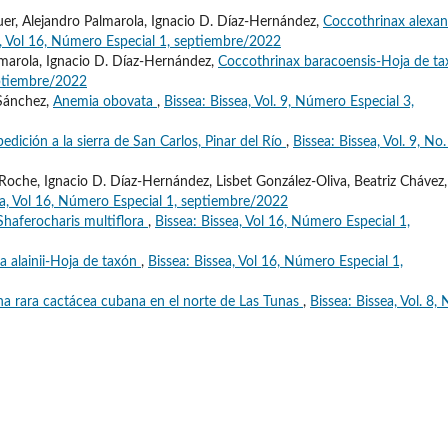
quer, Alejandro Palmarola, Ignacio D. Díaz-Hernández,
Coccothrinax alexan
a, Vol 16, Número Especial 1, septiembre/2022
almarola, Ignacio D. Díaz-Hernández,
Coccothrinax baracoensis-Hoja de t
eptiembre/2022
 Sánchez,
Anemia obovata
,
Bissea: Bissea, Vol. 9, Número Especial 3,
edición a la sierra de San Carlos, Pinar del Río
,
Bissea: Bissea, Vol. 9, No.
Roche, Ignacio D. Díaz-Hernández, Lisbet González-Oliva, Beatriz Chávez,
ea, Vol 16, Número Especial 1, septiembre/2022
Shaferocharis multiflora
,
Bissea: Bissea, Vol 16, Número Especial 1,
a alainii-Hoja de taxón
,
Bissea: Bissea, Vol 16, Número Especial 1,
na rara cactácea cubana en el norte de Las Tunas
,
Bissea: Bissea, Vol. 8, 