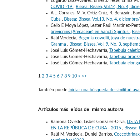
Edgardo Díaz-Álvarez, Ernesto Testé, Enma M.
COVID -19
,
Bissea: Bissea, Vol.14, No. 4, di
A.L. Corrales, M. V. Ortiz-Crúz, R. Berazaín, B
Cuba
,
Bissea: Bissea, Vol.13, No. 4, diciembr
Celio E Moya López, Lester Raúl Martínez-Pent
brevicrinis (Arecaceae) en Sancti Spíritus
,
Biss
Raúl Verdecia,
Begonia cowellii, joya de nuestr
Granma
,
Bissea: Bissea, Vol. 9, No. 3, septie
José Luis Gómez-Hechavarría,
Tabebuia caleti
José Luis Gómez-Hechavarría,
Tabebuia brook
José Luis Gómez-Hechavarría,
Tabebuia elong
1
2
3
4
5
6
7
8
9
10
>
>>
También puede
Iniciar una búsqueda de similitud av
Artículos más leídos del mismo autor/a
Ramona Oviedo, Lisbet González-Oliva,
LISTA
EN LA REPÚBLICA DE CUBA - 2015
,
Bissea:
Raúl M. Verdecia, Duniel Barrios,
Coccothrinax 