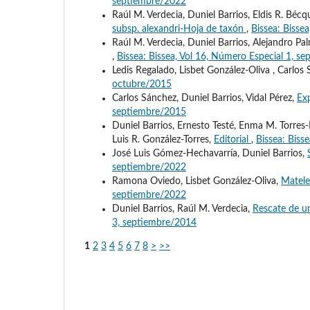
septiembre/2022
Raúl M. Verdecia, Duniel Barrios, Eldis R. Béc
subsp. alexandri-Hoja de taxón
,
Bissea: Bisse
Raúl M. Verdecia, Duniel Barrios, Alejandro P
,
Bissea: Bissea, Vol 16, Número Especial 1, s
Ledis Regalado, Lisbet González-Oliva , Carlos
octubre/2015
Carlos Sánchez, Duniel Barrios, Vidal Pérez,
Exp
septiembre/2015
Duniel Barrios, Ernesto Testé, Enma M. Torres-
Luis R. González-Torres,
Editorial
,
Bissea: Biss
José Luis Gómez-Hechavarría, Duniel Barrios,
septiembre/2022
Ramona Oviedo, Lisbet González-Oliva,
Matele
septiembre/2022
Duniel Barrios, Raúl M. Verdecia,
Rescate de u
3, septiembre/2014
1
2
3
4
5
6
7
8
>
>>