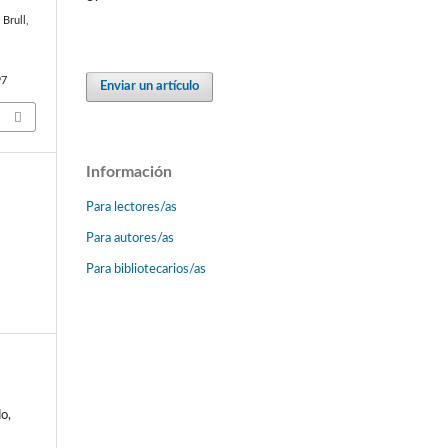
 Brull,
97
Enviar un artículo
Información
Para lectores/as
Para autores/as
Para bibliotecarios/as
o,