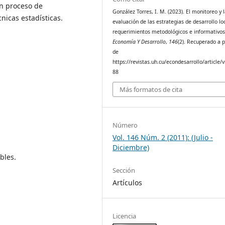
n proceso de
González Torres, I. M. (2023). El monitoreo y 
nicas estadísticas.
evaluación de las estrategias de desarrollo loc
requerimientos metodológicos e informativos
Economía Y Desarrollo
,
146
(2). Recuperado a p
de
https://revistas.uh.cu/econdesarrollo/article/
88
Más formatos de cita
Número
Vol. 146 Núm. 2 (2011): (Julio -
Diciembre)
bles.
Sección
Artículos
Licencia