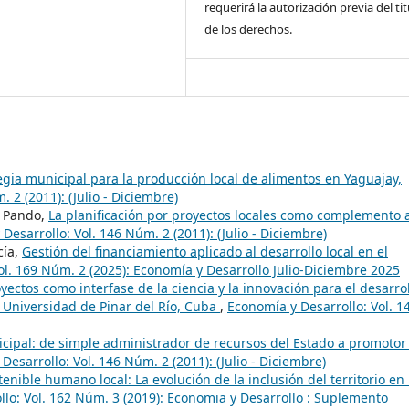
requerirá la autorización previa del tit
de los derechos.
egia municipal para la producción local de alimentos en Yaguajay,
 2 (2011): (Julio - Diciembre)
s Pando,
La planificación por proyectos locales como complemento 
Desarrollo: Vol. 146 Núm. 2 (2011): (Julio - Diciembre)
cía,
Gestión del financiamiento aplicado al desarrollo local en el
ol. 169 Núm. 2 (2025): Economía y Desarrollo Julio-Diciembre 2025
yectos como interfase de la ciencia y la innovación para el desarro
 Universidad de Pinar del Río, Cuba
,
Economía y Desarrollo: Vol. 1
cipal: de simple administrador de recursos del Estado a promotor
Desarrollo: Vol. 146 Núm. 2 (2011): (Julio - Diciembre)
tenible humano local: La evolución de la inclusión del territorio en 
lo: Vol. 162 Núm. 3 (2019): Economia y Desarrollo : Suplemento