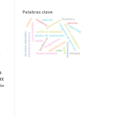
Palabras clave
dinámica
criterio
comercio
minería
gobernanza
precios
categorías de servicios
conocimiento
sectores estratégicos
capacidad
política industrial
recursos naturales
eficiencia técnica
modos de suministro
tendencias
competencia
caribe
manufacturas
institución
perfil
cuba
financiamiento
turismo
a
n
-
(CC
las