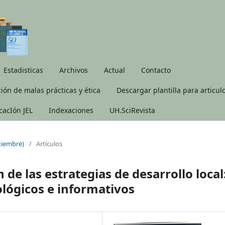
Estadisticas
Archivos
Actual
Contacto
ión de malas prácticas y ética
Descargar plantilla para articul
icacIón JEL
Indexaciones
UH.SciRevista
iciembre)
/
Artículos
 de las estrategias de desarrollo local
lógicos e informativos