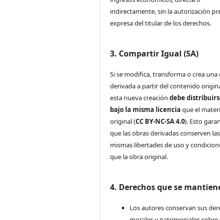
indirectamente, sin la autorización pr
expresa del titular de los derechos.
3. Compartir Igual (SA)
Si se modifica, transforma o crea una
derivada a partir del contenido origina
esta nueva creación
debe distribuir
bajo la misma licencia
que el materi
original (
CC BY-NC-SA 4.0
). Esto gara
que las obras derivadas conserven la
mismas libertades de uso y condicion
que la obra original.
4. Derechos que se mantien
Los autores conservan sus de
morales y patrimoniales sobre