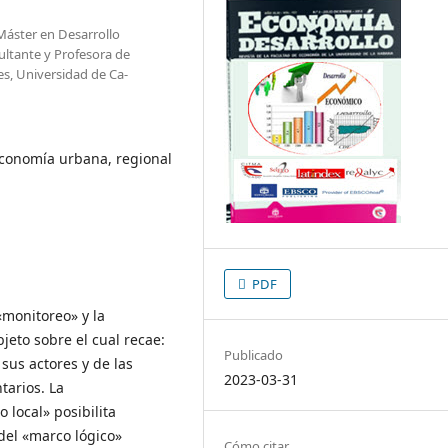
Máster en Desarrollo
ultante y Profesora de
es, Universidad de Ca-
 economía urbana, regional
PDF
«monitoreo» y la
bjeto sobre el cual recae:
Publicado
 sus actores y de las
2023-03-31
tarios. La
 local» posibilita
del «marco lógico»
Cómo citar