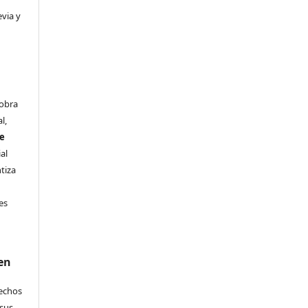
evia y
 obra
l,
se
al
ntiza
s
es
en
rechos
 sus