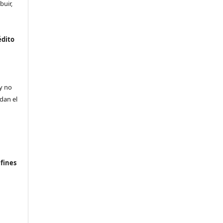
buir,
édito
a
 y no
ldan el
n
fines