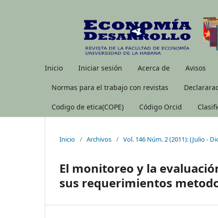
Inicio
Iniciar sesión
Acerca de
Avisos
Normas para el trabajo con revistas
Declararac
Codigo de etica(COPE)
Código Orcid
Clasif
Inicio
/
Archivos
/
Vol. 146 Núm. 2 (2011): (Julio - D
El monitoreo y la evaluación
sus requerimientos metodo