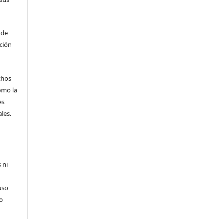
 de
ción
echos
omo la
es
les.
 ni
uso
so