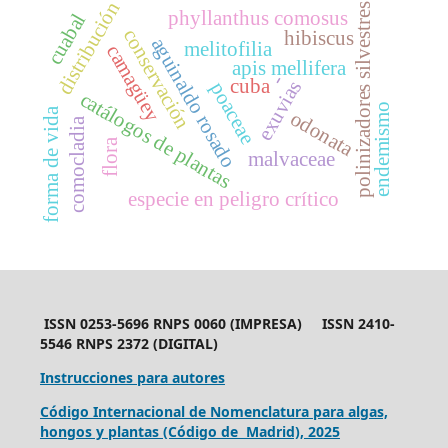
distribución
polinizadores silvestres
phyllanthus comosus
cuabal
conservación
hibiscus
aguinaldo rosado
melitofilia
camagüey
apis mellifera
-
cuba
exuvias
poaceae
catálogos de plantas
endemismo
forma de vida
odonata
comocladia
flora
malvaceae
especie en peligro crítico
ISSN 0253-5696 RNPS 0060 (IMPRESA) ISSN 2410-
5546 RNPS 2372 (DIGITAL)
Instrucciones para autores
Código Internacional de Nomenclatura para algas,
hongos y plantas (Código de Madrid), 2025