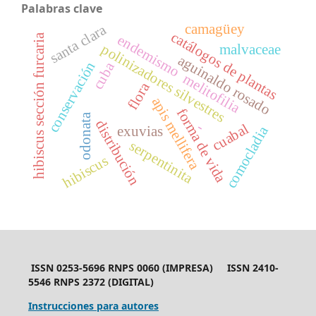
Palabras clave
camagüey
santa clara
catálogos de plantas
hibiscus sección furcaria
endemismo
polinizadores silvestres
malvaceae
aguinaldo rosado
conservación
cuba
melitofilia
flora
apis mellifera
forma de vida
odonata
distribución
-
cuabal
comocladia
exuvias
serpentinita
hibiscus
ISSN 0253-5696 RNPS 0060 (IMPRESA) ISSN 2410-
5546 RNPS 2372 (DIGITAL)
Instrucciones para autores