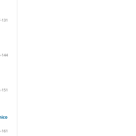
-131
-144
-151
nico
-161