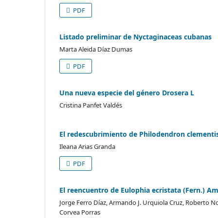
PDF
Listado preliminar de Nyctaginaceas cubanas
Marta Aleida Díaz Dumas
PDF
Una nueva especie del género Drosera L
Cristina Panfet Valdés
El redescubrimiento de Philodendron clementi
Ileana Arias Granda
PDF
El reencuentro de Eulophia ecristata (Fern.) A
Jorge Ferro Díaz, Armando J. Urquiola Cruz, Roberto N
Corvea Porras