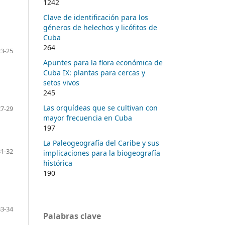
1242
Clave de identificación para los
géneros de helechos y licófitos de
Cuba
264
23-25
Apuntes para la flora económica de
Cuba IX: plantas para cercas y
setos vivos
245
Las orquídeas que se cultivan con
27-29
mayor frecuencia en Cuba
197
La Paleogeografía del Caribe y sus
31-32
implicaciones para la biogeografía
histórica
190
33-34
Palabras clave