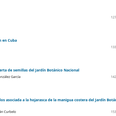
127
en en Cuba
133
erta de semillas del Jardín Botánico Nacional
nzález García
142
dos asociada a la hojarasca de la manigua costera del Jardín Botá
ván Curbelo
153