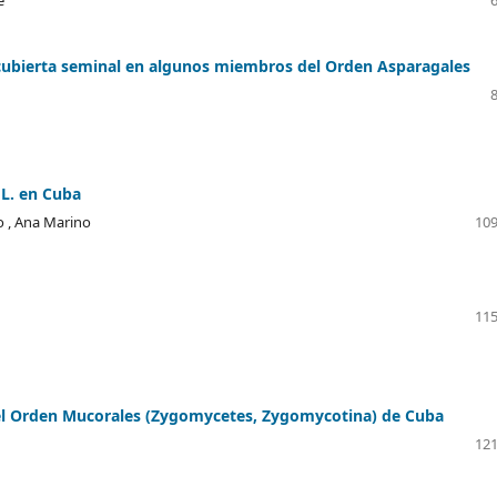
a cubierta seminal en algunos miembros del Orden Asparagales
 L. en Cuba
o , Ana Marino
109
115
el Orden Mucorales (Zygomycetes, Zygomycotina) de Cuba
121