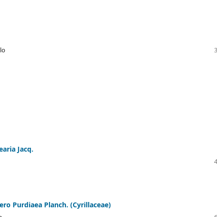
lo
aria Jacq.
ero Purdiaea Planch. (Cyrillaceae)
e