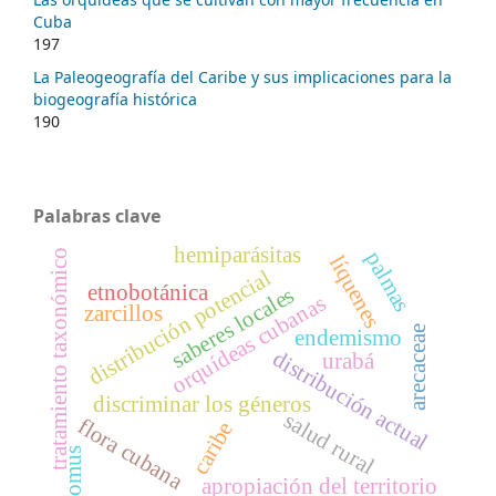
Cuba
197
La Paleogeografía del Caribe y sus implicaciones para la
biogeografía histórica
190
Palabras clave
hemiparásitas
tratamiento taxonómico
palmas
líquenes
distribución potencial
etnobotánica
saberes locales
orquídeas cubanas
zarcillos
arecaceae
endemismo
distribución actual
urabá
discriminar los géneros
salud rural
flora cubana
caribe
glomus
apropiación del territorio