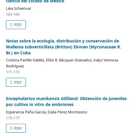
ciencia del Estado de México
Léia Scheinvar
167-169
PDF
Notas sobre la ecología, distribución y conservación de
Wallenia subverticillata (Britton) Ekman (Myrsinaceae R.
Br.) en Cuba
Cristina Panfet Valdés, Eldis R. Bécquer Granados, lralys Ventosa
Rodríguez
171-173
PDF
Encephalartos manikensis Gilliland: Obtención de juveniles
por cultivo in vitro de embriones
Esperanza Peña García, Dalia Pérez Montesino
175-177
PDF