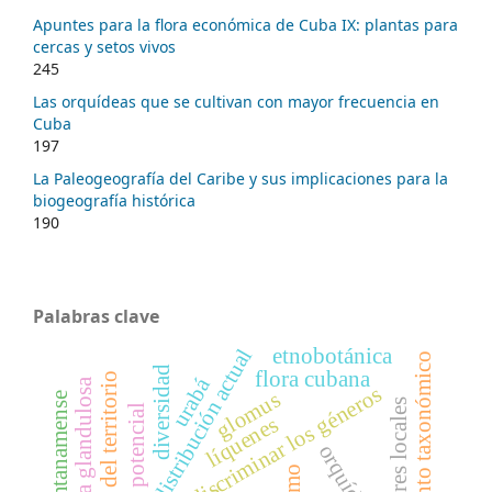
Apuntes para la flora económica de Cuba IX: plantas para
cercas y setos vivos
245
Las orquídeas que se cultivan con mayor frecuencia en
Cuba
197
La Paleogeografía del Caribe y sus implicaciones para la
biogeografía histórica
190
Palabras clave
etnobotánica
distribución actual
tratamiento taxonómico
diversidad
flora cubana
apropiación del territorio
urabá
lyonia glandulosa
discriminar los géneros
glomus
saberes locales
líquenes