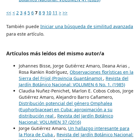
<<
<
2
3
4
5
6
7
8
9
10
11
>
>>
También puede
Iniciar una búsqueda de similitud avanzada
para este artículo.
Artículos más leídos del mismo autor/a
Johannes Bisse, Jorge Gutiérrez Amaro, Ileana Arias ,
Rosa Rankin Rodríguez,
Observaciones florísticas en la
Sierra del Frijol (Provincia Guantánamo)
,
Revista del
Jardín Botánico Nacional: VOLUMEN 6 No. 1. (1985)
Claudia Nuñez-Penichet, Marlon E. Cobos Cobos, Jorge
Gutiérrez Amaro, Alejandro Barro Cañamero,
Distribución potencial del género Omphalea
(Euphorbiaceae) en Cuba: aproximación a su
distribución real
,
Revista del Jardín Botánico
Nacional: VOLUMEN 37 (2016)
Jorge Gutiérrez Amaro,
Un hallazgo interesante para
la Flora de Cuba
,
Revista del Jardín Botánico Nacional: