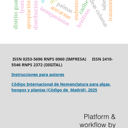
distrito guantanamense
distribución potencial
orquídeas cubanas
endemismo
caribe
palmas
arecaceae
hemiparásitas
briófitos
ISSN 0253-5696 RNPS 0060 (IMPRESA) ISSN 2410-
5546 RNPS 2372 (DIGITAL)
Instrucciones para autores
Código Internacional de Nomenclatura para algas,
hongos y plantas (Código de Madrid), 2025