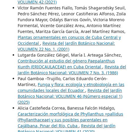
VOLUMEN 42 (2021)
Víctor Ramón Fuentes Fiallo, Tomás Shagarodsky Seuil,
Pedro Sánchez Pérez, Leonor Castiñeiras Alfonso, Zoila
Fundora Mayor, Odalys Barrios Govín, Victoria Moreno
Formental, Vicente González Areu, Antonio Martínez
Fuentes, Maritza García García, Arael Martínez Ramos,
Plantas ornamentales en conucos de Cuba Central y
Occidental
,
Revista del Jardín Botánico Nacional:
VOLUMEN 22 No. 1. (2001)
Lutgarda González Géigel, María I. Arteaga Sánchez,
Contribución al estudio del género Paepalanthus
Kunth (ERIOCAULACEAE) en Cuba Oriental
,
Revista del
Jardín Botánico Nacional: VOLUMEN 7 No. 3. (1986)
Paul Gamboa –Trujillo, Carlos Eduardo Cerón-
Martínez,
Funga y flora: ecología y etnobiología en las
comunidades locales del Ecuador
,
Revista del Jardín
Botánico Nacional: VOLUMEN 46 (Número especial 1)
(2025)
Alicia Casteñeda Correa, Banessa Falcón Hidalgo,
Caracterización morfológica de Phyllanthus ×pallidus
(Phyllanthaceae) y sus posibles parentales en
Cajálbana, Pinar del Río, Cuba
,
Revista del Jardín
Botánico Nacional: VOLUMEN 41 (2020)