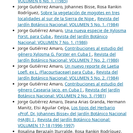
VOLUMEN 6 No. 1. (1985)
Jorge Gutiérrez Amaro, Johannes Bisse, Rosa Rankin
Rodríguez,
Sobre la vegetación de mogotes en tres
localidades al sur de la Sierra de Nipe
,
Revista del
Jardín Botánico Nacional: VOLUMEN 5 No. 1. (1984)
Jorge Gutiérrez Amaro,
Una nueva especie de Xylosma
Forst. para Cuba
,
Revista del Jardín Botánico
Nacional: VOLUMEN 7 No. 1. (1986)
Jorge Gutiérrez Amaro,
Contribuciones al estudio del
género Xylosma G. Forster en Cuba I
,
Revista del
Jardín Botánico Nacional: VOLUMEN 7 No. 2. (1986)
Jorge Gutiérrez Amaro,
Un nuevo reporte de Laetia
Loefl. ex L. (Flacourtiaceae) para Cuba
,
Revista del
Jardín Botánico Nacional: VOLUMEN 5 No. 2. (1984)
Jorge Gutiérrez Amaro,
Contribuciones al estudio del
género Casearia Jacq. en Cuba I
,
Revista del Jardín
Botánico Nacional: VOLUMEN 2 No. 3. (1981)
Jorge Gutiérrez Amaro, Ileana Arias Granda, Hermann
Manitz, Elsi Aguilar Celpa,
Los tipos del Herbario
«Prof. Dr. Johannes Bisse» del Jardín Botánico Nacional
(HAJB): I
,
Revista del Jardín Botánico Nacional:
VOLUMEN 17-18 (1996-1997)
Rosalina Berazaín Iturralde, Rosa Rankin Rodríguez,