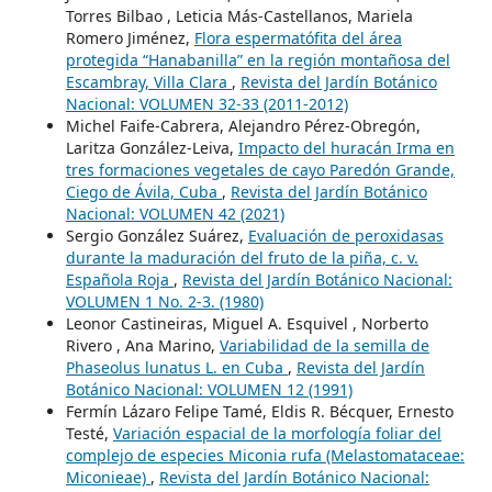
Torres Bilbao , Leticia Más-Castellanos, Mariela
Romero Jiménez,
Flora espermatófita del área
protegida “Hanabanilla” en la región montañosa del
Escambray, Villa Clara
,
Revista del Jardín Botánico
Nacional: VOLUMEN 32-33 (2011-2012)
Michel Faife-Cabrera, Alejandro Pérez-Obregón,
Laritza González-Leiva,
Impacto del huracán Irma en
tres formaciones vegetales de cayo Paredón Grande,
Ciego de Ávila, Cuba
,
Revista del Jardín Botánico
Nacional: VOLUMEN 42 (2021)
Sergio González Suárez,
Evaluación de peroxidasas
durante la maduración del fruto de la piña, c. v.
Española Roja
,
Revista del Jardín Botánico Nacional:
VOLUMEN 1 No. 2-3. (1980)
Leonor Castineiras, Miguel A. Esquivel , Norberto
Rivero , Ana Marino,
Variabilidad de la semilla de
Phaseolus lunatus L. en Cuba
,
Revista del Jardín
Botánico Nacional: VOLUMEN 12 (1991)
Fermín Lázaro Felipe Tamé, Eldis R. Bécquer, Ernesto
Testé,
Variación espacial de la morfología foliar del
complejo de especies Miconia rufa (Melastomataceae:
Miconieae)
,
Revista del Jardín Botánico Nacional: