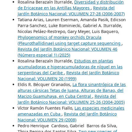
Rosalina Berazaín Iturralde,
Diversidad y distribución
de Ericaceae en las Antillas Mayores
,
Revista del
Jardín Botánico Nacional: VOLUMEN 27-28 (2006-2007)
Tatiana Arias, Lauren Eserman, Amanda Pasik, Edicson
Parra-Sanchez, Luke Rominiecki, Gabriel A. Iturralde,
Nicolas Peláez-Restrepo, Gary Meyer, Luis Baquero,
Phylogenomics of monkey orchids Dracula
(Pleurothallidinae) using target capture sequencing
,
Revista del Jardín Botánico Nacional: VOLUMEN 46
(Número especial 1) (2025)
Rosalina Berazaín Iturralde,
Estudios en plantas
acumuladoras e hiperacumuladoras de níquel en las
serpentinas del Caribe
,
Revista del Jardín Botánico
Nacional: VOLUMEN 20 (1999)
Eldis R. Bécquer Granados,
La flora sinantrópica de las
alturas cársicas Tetas de Juana, Alturas de Banao, del
Macizo Guamuhaya, en Cuba Central
,
Revista del
Jardín Botánico Nacional: VOLUMEN 25-26 (2004-2005)
Víctor Ramón Fuentes Fiallo,
Las especies medicinales
amenazadas en Cuba
,
Revista del Jardín Botánico
Nacional: VOLUMEN 29 (2008)
Pedro Henrique Cardoso, Gabriel Barros da Silva,
Tânia Regina dos Santos Silva,
Two new species of