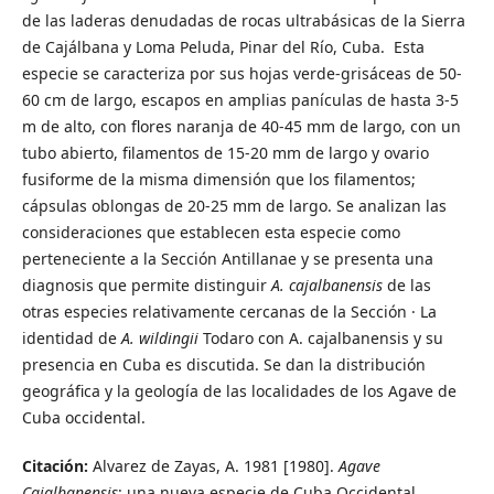
de las laderas denudadas de rocas ultrabásicas de la Sierra
de Cajálbana y Loma Peluda, Pinar del Río, Cuba. Esta
especie se caracteriza por sus hojas verde-grisáceas de 50-
60 cm de largo, escapos en amplias panículas de hasta 3-5
m de alto, con flores naranja de 40-45 mm de largo, con un
tubo abierto, filamentos de 15-20 mm de largo y ovario
fusiforme de la misma dimensión que los filamentos;
cápsulas oblongas de 20-25 mm de largo. Se analizan las
consideraciones que establecen esta especie como
perteneciente a la Sección Antillanae y se presenta una
diagnosis que permite distinguir
A. cajalbanensis
de las
otras especies relativamente cercanas de la Sección · La
identidad de
A. wildingii
Todaro con A. cajalbanensis y su
presencia en Cuba es discutida. Se dan la distribución
geográfica y la geología de las localidades de los Agave de
Cuba occidental.
Citación:
Alvarez de Zayas, A. 1981 [1980].
Agave
Cajalbanensis
: una nueva especie de Cuba Occidental.