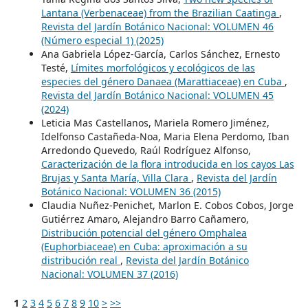
Lantana (Verbenaceae) from the Brazilian Caatinga
,
Revista del Jardín Botánico Nacional: VOLUMEN 46
(Número especial 1) (2025)
Ana Gabriela López-García, Carlos Sánchez, Ernesto
Testé,
Límites morfológicos y ecológicos de las
especies del género Danaea (Marattiaceae) en Cuba
,
Revista del Jardín Botánico Nacional: VOLUMEN 45
(2024)
Leticia Mas Castellanos, Mariela Romero Jiménez,
Idelfonso Castañeda-Noa, Maria Elena Perdomo, Iban
Arredondo Quevedo, Raúl Rodríguez Alfonso,
Caracterización de la flora introducida en los cayos Las
Brujas y Santa María, Villa Clara
,
Revista del Jardín
Botánico Nacional: VOLUMEN 36 (2015)
Claudia Nuñez-Penichet, Marlon E. Cobos Cobos, Jorge
Gutiérrez Amaro, Alejandro Barro Cañamero,
Distribución potencial del género Omphalea
(Euphorbiaceae) en Cuba: aproximación a su
distribución real
,
Revista del Jardín Botánico
Nacional: VOLUMEN 37 (2016)
1
2
3
4
5
6
7
8
9
10
>
>>