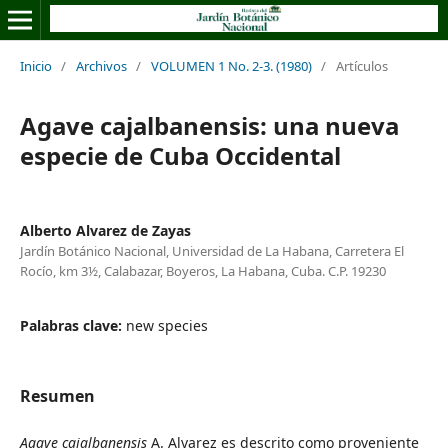
Inicio
/
Archivos
/
VOLUMEN 1 No. 2-3. (1980)
/
Artículos
Agave cajalbanensis: una nueva
especie de Cuba Occidental
Alberto Alvarez de Zayas
Jardín Botánico Nacional, Universidad de La Habana, Carretera El
Rocío, km 3½, Calabazar, Boyeros, La Habana, Cuba. C.P. 19230
Palabras clave:
new species
Resumen
Agave cajalbanensis
A. Alvarez es descrito como proveniente