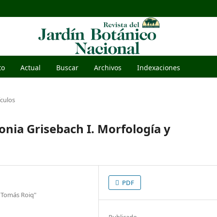
to
Actual
Buscar
Archivos
Indexaciones
ículos
onia Grisebach I. Morfología y
PDF
n Tomás Roiq"
Publicado