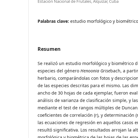
Estación Nacional de Frutales, Alquízar, Cuba
Palabras clave:
estudio morfológico y biométric
Resumen
Se realizó un estudio morfológico y biométrico d
especies del género
Henoonia Grise
bach, a parti
herbario, comparándolas con fotos y descripcione
de las especies descritas para el mismo. Las di
ancho de 30 hojas de cada ejemplar, fueron ev
análisis de varianza de clasificación simple, y 
mediante el test de rangos múltiples de Duncan
coeficientes de correlación (r), y determinación 
las ecuaciones de regresión en aquellos casos e
resultó significativa. Los resultados arrojan la al
morfológica y biométrica de las hojas de las esp