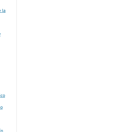
a
 la
y
ico
co
ín