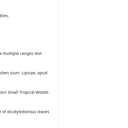
bles.
w multiple ranges test
uben sium. Lipsiae, apud
tonii Small Tropical Woods
ure of dicotyledonous leaves