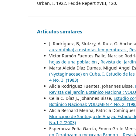
Urban, I. 1922. Fedde Repert XVIII, 120.
Artículos similares
J. Rodríguez, B, Slutzky, A. Ruiz, O. Anchet
aurantifolia) a distintas temperaturas
,
Rev
Víctor Ramón Fuentes Fiallo, Narciso Rodr
hojas de una población
,
Revista del Jardí
Marta Aleida Díaz Dumas, Miguel Angel Es
(Nyctaginaceae) en Cuba, I. Estudio de la
4 No. 3. (1983)
Alicia Rodríguez Fuentes, Johannes Bisse,
Revista del Jardín Botánico Nacional: VOL
Celia C. Díaz J., Johannes Bisse,
Estudio co
Botánico Nacional: VOLUMEN 4 No. 2. (198
Alicia Bernard Menna, Patricia Domínguez
Municipio de Santiago de Anaya, Estado d
No.1-2 (2003)
Esperanza Peña García, Emma Grillo Mensa
en Ceratozamia mexicana Brongn.
,
Revist