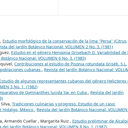
a,
Estudio morfológico de la conservación de la lima "Persa" (Citrus
ista del Jardín Botánico Nacional: VOLUMEN 2 No. 3. (1981)
íguez,
Estudio en el género Henoonia Grisebach II. Variabilidad de 
n Botánico Nacional: VOLUMEN 6 No. 3. (1985)
quivel,
Contribuciones al estudio de Pisonia rotundata Griseb. S.L.
s poblaciones cubanas
,
Revista del Jardín Botánico Nacional: VOL
Estudio de algunos representantes cubanos del género Helicteres 
UMEN 3 No. 1. (1982)
mparativo de Gymnanthes lucida Sw. en Cuba
,
Revista del Jardín
3)
 Silva,
Tradiciones culinarias y progreso. Estudio de un caso:
e Hidalgo, México
,
Revista del Jardín Botánico Nacional: VOLUMEN
, Armando Cuellar , Margarita Ruiz ,
Estudio preliminar de Alcalo
a del Jardín Botánico Nacional: VOLUMEN 8 No. 1. (1987)