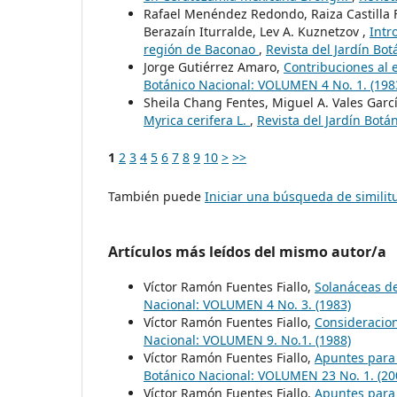
Rafael Menéndez Redondo, Raiza Castilla F
Berazaín Iturralde, Lev A. Kuznetzov ,
Intr
región de Baconao
,
Revista del Jardín Bo
Jorge Gutiérrez Amaro,
Contribuciones al 
Botánico Nacional: VOLUMEN 4 No. 1. (198
Sheila Chang Fentes, Miguel A. Vales Garc
Myrica cerifera L.
,
Revista del Jardín Bot
1
2
3
4
5
6
7
8
9
10
>
>>
También puede
Iniciar una búsqueda de simili
Artículos más leídos del mismo autor/a
Víctor Ramón Fuentes Fiallo,
Solanáceas d
Nacional: VOLUMEN 4 No. 3. (1983)
Víctor Ramón Fuentes Fiallo,
Consideracion
Nacional: VOLUMEN 9. No.1. (1988)
Víctor Ramón Fuentes Fiallo,
Apuntes para 
Botánico Nacional: VOLUMEN 23 No. 1. (20
Víctor Ramón Fuentes Fiallo,
Apuntes para 