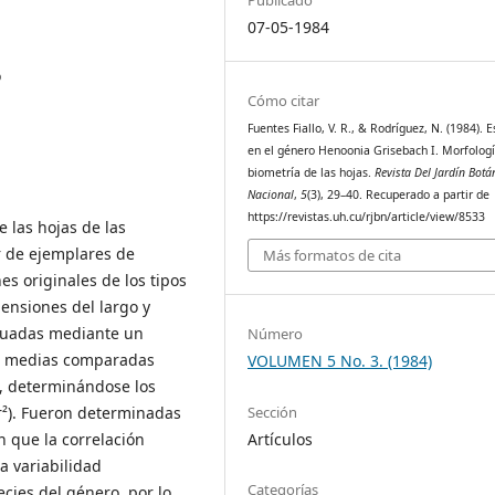
07-05-1984
o
Cómo citar
Fuentes Fiallo, V. R., & Rodríguez, N. (1984). 
en el género Henoonia Grisebach I. Morfologí
biometría de las hojas.
Revista Del Jardín Botá
Nacional
,
5
(3), 29–40. Recuperado a partir de
https://revistas.uh.cu/rjbn/article/view/8533
e las hojas de las
r de ejemplares de
Más formatos de cita
s originales de los tipos
mensiones del largo y
aluadas mediante un
Número
las medias comparadas
VOLUMEN 5 No. 3. (1984)
, determinándose los
Sección
(r²). Fueron determinadas
Artículos
n que la correlación
ta variabilidad
Categorías
ecies del género, por lo