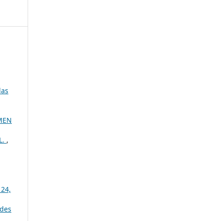
las
UMEN
L.
,
 24,
ides