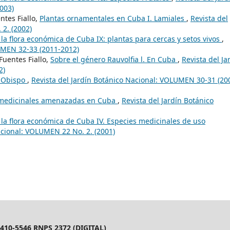
003)
ntes Fiallo,
Plantas ornamentales en Cuba I. Lamiales
,
Revista del
2. (2002)
la flora económica de Cuba IX: plantas para cercas y setos vivos
,
LUMEN 32-33 (2011-2012)
uentes Fiallo,
Sobre el género Rauvolfia l. En Cuba
,
Revista del Ja
2)
l Obispo
,
Revista del Jardín Botánico Nacional: VOLUMEN 30-31 (20
 medicinales amenazadas en Cuba
,
Revista del Jardín Botánico
la flora económica de Cuba IV. Especies medicinales de uso
acional: VOLUMEN 22 No. 2. (2001)
10-5546 RNPS 2372 (DIGITAL)