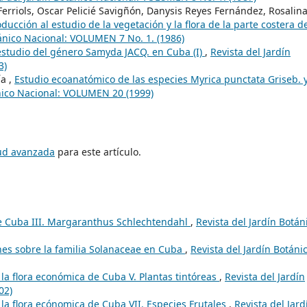
erriols, Oscar Pelicié Savigñón, Danysis Reyes Fernández, Rosalin
oducción al estudio de la vegetación y la flora de la parte costera de
tánico Nacional: VOLUMEN 7 No. 1. (1986)
estudio del género Samyda JACQ. en Cuba (I)
,
Revista del Jardín
3)
ía ,
Estudio ecoanatómico de las especies Myrica punctata Griseb. 
ánico Nacional: VOLUMEN 20 (1999)
tud avanzada
para este artículo.
e Cuba III. Margaranthus Schlechtendahl
,
Revista del Jardín Botán
es sobre la familia Solanaceae en Cuba
,
Revista del Jardín Botáni
la flora económica de Cuba V. Plantas tintóreas
,
Revista del Jardín
02)
la flora ecónomica de Cuba VII. Especies Frutales
,
Revista del Jard