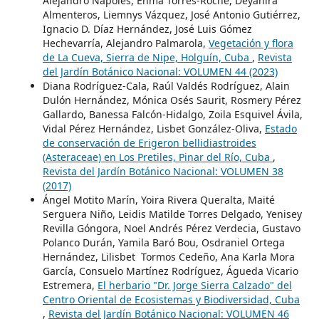
Alejandro Nápoles, Enma Torres-Roche, Deyanira
Almenteros, Liemnys Vázquez, José Antonio Gutiérrez,
Ignacio D. Díaz Hernández, José Luis Gómez
Hechevarría, Alejandro Palmarola,
Vegetación y flora
de La Cueva, Sierra de Nipe, Holguín, Cuba
,
Revista
del Jardín Botánico Nacional: VOLUMEN 44 (2023)
Diana Rodríguez-Cala, Raúl Valdés Rodríguez, Alain
Dulón Hernández, Mónica Osés Saurit, Rosmery Pérez
Gallardo, Banessa Falcón-Hidalgo, Zoila Esquivel Ávila,
Vidal Pérez Hernández, Lisbet González-Oliva,
Estado
de conservación de Erigeron bellidiastroides
(Asteraceae) en Los Pretiles, Pinar del Río, Cuba
,
Revista del Jardín Botánico Nacional: VOLUMEN 38
(2017)
Ángel Motito Marín, Yoira Rivera Queralta, Maité
Serguera Niño, Leidis Matilde Torres Delgado, Yenisey
Revilla Góngora, Noel Andrés Pérez Verdecia, Gustavo
Polanco Durán, Yamila Baró Bou, Osdraniel Ortega
Hernández, Lilisbet Tormos Cedeño, Ana Karla Mora
García, Consuelo Martínez Rodríguez, Águeda Vicario
Estremera,
El herbario "Dr. Jorge Sierra Calzado" del
Centro Oriental de Ecosistemas y Biodiversidad, Cuba
,
Revista del Jardín Botánico Nacional: VOLUMEN 46