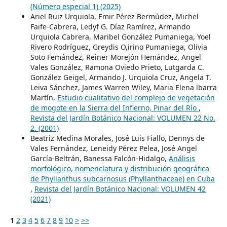
(Número especial 1) (2025)
Ariel Ruiz Urquiola, Emir Pérez Bermúdez, Michel
Faife-Cabrera, Ledyf G. Díaz Ramírez, Armando
Urquiola Cabrera, Maribel González Pumaniega, Yoel
Rivero Rodríguez, Greydis O,irino Pumaniega, Olivia
Soto Femández, Reiner Morejón Hemández, Angel
Vales González, Ramona Oviedo Prieto, Lutgarda C.
González Geigel, Armando J. Urquiola Cruz, Angela T.
Leiva Sánchez, James Warren Wiley, Maria Elena lbarra
Martín,
Estudio cualitativo del complejo de vegetación
de mogote en la Sierra del Infierno, Pinar del Río
,
Revista del Jardín Botánico Nacional: VOLUMEN 22 No.
2. (2001)
Beatriz Medina Morales, José Luis Fiallo, Dennys de
Vales Fernández, Leneidy Pérez Pelea, José Angel
García-Beltrán, Banessa Falcón-Hidalgo,
Análisis
morfológico, nomenclatura y distribución geográfica
de Phyllanthus subcarnosus (Phyllanthaceae) en Cuba
,
Revista del Jardín Botánico Nacional: VOLUMEN 42
(2021)
1
2
3
4
5
6
7
8
9
10
>
>>