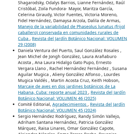
Shagarodsky, Odalys Barrios, Lianne Fernández, Raúl
Cristóbal, Zoila Fundora- Mayor, Maritza García,
Celerina Giraudy, Victor Fuentes, Victoria Moreno,
Fidel Hernández, Damaysa Arzola, Dalila de Armas,
Manejo de la variabilidad de Phaseolus lunatus (frijol
caballero) conservada en comunidades rurales de
Cuba
,
Revista del Jardín Botánico Nacional: VOLUMEN
29 (2008)
Daniela Ventura del Puerto, Saul González Rosales ,
Jean Michel de Jongh González, Laura Arañaburo
Acosta , Ana Laura Hidalgo Gato Pupo, Ernesto
Vergara Llano , Rachel Hernández Fernández , Susana
Aguilar Mugica , Alieny González Alfonso , Lourdes
Mugica Valdés , Martin Acosta Cruz, Keith Hobson,
Marcaje de aves en dos jardines botánicos de La
Habana, Cuba: reporte anual 2023
,
Revista del Jardín
Botánico Nacional: VOLUMEN 46 (2025)
Comité Editorial,
Agradecimientos
,
Revista del Jardín
Botánico Nacional: VOLUMEN 45 (2024)
Sergio Hernández Rodríguez, Randy Simón Vallejo,
Adriham Santana Hernández, Patricia González
Márquez, Raisa Linares, Omar González Capote,