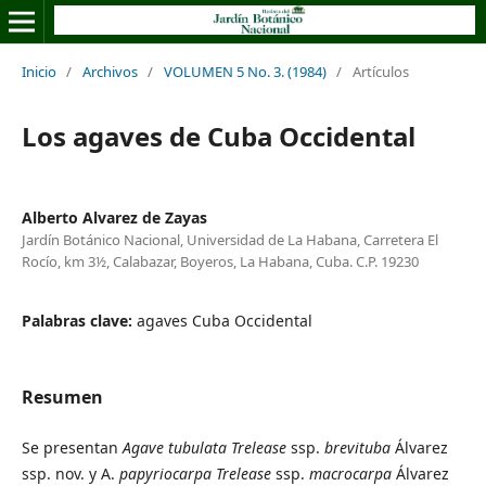
Inicio
/
Archivos
/
VOLUMEN 5 No. 3. (1984)
/
Artículos
Los agaves de Cuba Occidental
Alberto Alvarez de Zayas
Jardín Botánico Nacional, Universidad de La Habana, Carretera El
Rocío, km 3½, Calabazar, Boyeros, La Habana, Cuba. C.P. 19230
Palabras clave:
agaves Cuba Occidental
Resumen
Se presentan
Agave
tubulata
Trelease
ssp.
brevituba
Álvarez
ssp. nov. y A.
papyriocarpa
Trelease
ssp.
macrocarpa
Álvarez