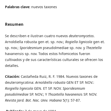
Palabras clave:
nuevos taxones
Resumen
Se describen e ilustran cuatro nuevos
deuteromycetos
.
Arnoldiella robusta gen et. sp. nov.;
Rogiella
lignicola
gen et.
sp. nov.;
Sporidesmium
pseudolmediae sp. nov. y
Thezetella
havanensis sp. nov. Todos estos hifomicetos fueron
cultivados y de sus características culturales se ofrecen los
detalles.
Citación:
Castañeda Ruiz, R. F. 1984. Nuevos taxones de
deuteromycotina:
Arnoldiella robusta
GEN ET SP. NOV.:
Roigiella lignicola
GEN. ET SP. NOV.
Sporidesmium
pseudolmediae
SP. NOV.; Y
Thozetella havanensi
s SP. NOV.
Revista Jard. Bot. Nac. Univ. Habana
5(1): 57-87.