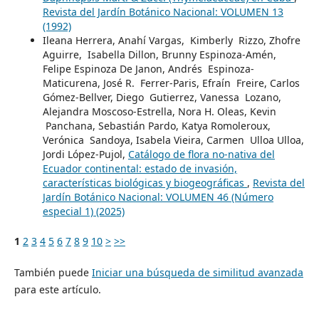
Revista del Jardín Botánico Nacional: VOLUMEN 13
(1992)
Ileana Herrera, Anahí Vargas, Kimberly Rizzo, Zhofre
Aguirre, Isabella Dillon, Brunny Espinoza-Amén,
Felipe Espinoza De Janon, Andrés Espinoza-
Maticurena, José R. Ferrer-Paris, Efraín Freire, Carlos
Gómez-Bellver, Diego Gutierrez, Vanessa Lozano,
Alejandra Moscoso-Estrella, Nora H. Oleas, Kevin
Panchana, Sebastián Pardo, Katya Romoleroux,
Verónica Sandoya, Isabela Vieira, Carmen Ulloa Ulloa,
Jordi López-Pujol,
Catálogo de flora no-nativa del
Ecuador continental: estado de invasión,
características biológicas y biogeográficas
,
Revista del
Jardín Botánico Nacional: VOLUMEN 46 (Número
especial 1) (2025)
1
2
3
4
5
6
7
8
9
10
>
>>
También puede
Iniciar una búsqueda de similitud avanzada
para este artículo.