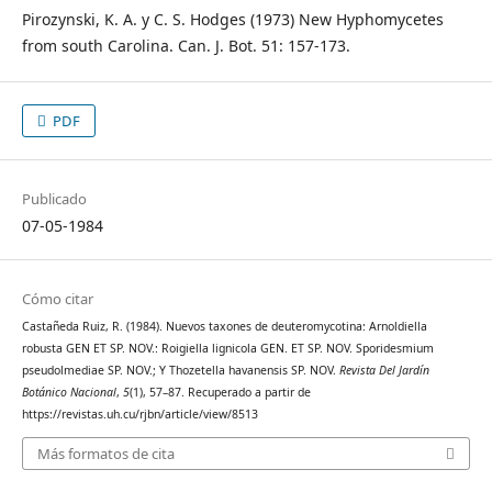
Pirozynski, K. A. y C. S. Hodges (1973) New Hyphomycetes
from south Carolina. Can. J. Bot. 51: 157-173.
PDF
Publicado
07-05-1984
Cómo citar
Castañeda Ruiz, R. (1984). Nuevos taxones de deuteromycotina: Arnoldiella
robusta GEN ET SP. NOV.: Roigiella lignicola GEN. ET SP. NOV. Sporidesmium
pseudolmediae SP. NOV.; Y Thozetella havanensis SP. NOV.
Revista Del Jardín
Botánico Nacional
,
5
(1), 57–87. Recuperado a partir de
https://revistas.uh.cu/rjbn/article/view/8513
Más formatos de cita