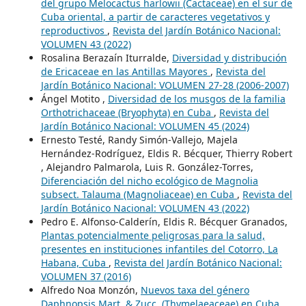
del grupo Melocactus harlowii (Cactaceae) en el sur de
Cuba oriental, a partir de caracteres vegetativos y
reproductivos
,
Revista del Jardín Botánico Nacional:
VOLUMEN 43 (2022)
Rosalina Berazaín Iturralde,
Diversidad y distribución
de Ericaceae en las Antillas Mayores
,
Revista del
Jardín Botánico Nacional: VOLUMEN 27-28 (2006-2007)
Ángel Motito ,
Diversidad de los musgos de la familia
Orthotrichaceae (Bryophyta) en Cuba
,
Revista del
Jardín Botánico Nacional: VOLUMEN 45 (2024)
Ernesto Testé, Randy Simón-Vallejo, Majela
Hernández-Rodríguez, Eldis R. Bécquer, Thierry Robert
, Alejandro Palmarola, Luis R. González-Torres,
Diferenciación del nicho ecológico de Magnolia
subsect. Talauma (Magnoliaceae) en Cuba
,
Revista del
Jardín Botánico Nacional: VOLUMEN 43 (2022)
Pedro E. Alfonso-Calderín, Eldis R. Bécquer Granados,
Plantas potencialmente peligrosas para la salud,
presentes en instituciones infantiles del Cotorro, La
Habana, Cuba
,
Revista del Jardín Botánico Nacional:
VOLUMEN 37 (2016)
Alfredo Noa Monzón,
Nuevos taxa del género
Daphnopsis Mart. & Zucc. (Thymelaeaceae) en Cuba
,