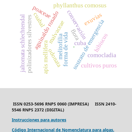
phyllanthus comosus
poaceae
conservación
aguinaldo rosado
cuabal
exuvias
jaltomata schlechtendal
polinizadores silvestres
sustrato de emergencia
malvaceae
flora
forma de vida
hibiscus
melitofilia
cuba
apis mellifera
-
odonata
comocladia
cultivos puros
ISSN 0253-5696 RNPS 0060 (IMPRESA) ISSN 2410-
5546 RNPS 2372 (DIGITAL)
Instrucciones para autores
Código Internacional de Nomenclatura para algas,