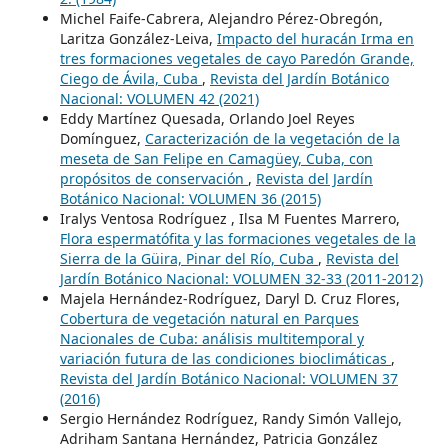
Michel Faife-Cabrera, Alejandro Pérez-Obregón,
Laritza González-Leiva,
Impacto del huracán Irma en
tres formaciones vegetales de cayo Paredón Grande,
Ciego de Ávila, Cuba
,
Revista del Jardín Botánico
Nacional: VOLUMEN 42 (2021)
Eddy Martínez Quesada, Orlando Joel Reyes
Domínguez,
Caracterización de la vegetación de la
meseta de San Felipe en Camagüey, Cuba, con
propósitos de conservación
,
Revista del Jardín
Botánico Nacional: VOLUMEN 36 (2015)
Iralys Ventosa Rodríguez , Ilsa M Fuentes Marrero,
Flora espermatófita y las formaciones vegetales de la
Sierra de la Güira, Pinar del Río, Cuba
,
Revista del
Jardín Botánico Nacional: VOLUMEN 32-33 (2011-2012)
Majela Hernández-Rodríguez, Daryl D. Cruz Flores,
Cobertura de vegetación natural en Parques
Nacionales de Cuba: análisis multitemporal y
variación futura de las condiciones bioclimáticas
,
Revista del Jardín Botánico Nacional: VOLUMEN 37
(2016)
Sergio Hernández Rodríguez, Randy Simón Vallejo,
Adriham Santana Hernández, Patricia González