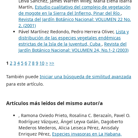
Leiva Sánchez, James Warren Wiley, Maria Elena lbarra
Martín,
Estudio cualitativo del complejo de vegetación
de mogote en la Sierra del Infierno, Pinar del Río
,
Revista del Jardín Botánico Nacional: VOLUMEN 22 No.
2. (2001)
Pável Martínez Redondo, Pedro Herrera Oliver,
Lista y
distribución de las especies vegetales endémicas
estrictas de la Isla de la Juventud, Cuba
,
Revista del
Jardín Botánico Nacional: VOLUMEN 24, No.1-2 (2003)
1
2
3
4
5
6
7
8
9
10
>
>>
También puede
Iniciar una búsqueda de similitud avanzada
para este artículo.
Artículos más leídos del mismo autor/a
, Ramona Oviedo Prieto, Rosalina C. Berazaín, Pavel O.
Rodríguez Vázquez, Ángel Leyva Galán, Dagoberto
Mederos Mederos, Alicia Leiseca Pérez, Anisdaly
Enriquez Pérez,
Especies invasoras en La Habana,