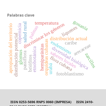
Palabras clave
gouania
temperatura
salud rural
discriminar los géneros
copernicia
apropiación del territorio
líquenes
palmas
distribución potencial
distribución actual
orquídeas cubanas
endemismo
caribe
arecaceae
hemiparásitas
diversidad biológica
etnobotánica
saberes locales
glomus
passiflora
zarcillos
briófitos
flora cubana
urabá
fotoblastismo
ISSN 0253-5696 RNPS 0060 (IMPRESA) ISSN 2410-