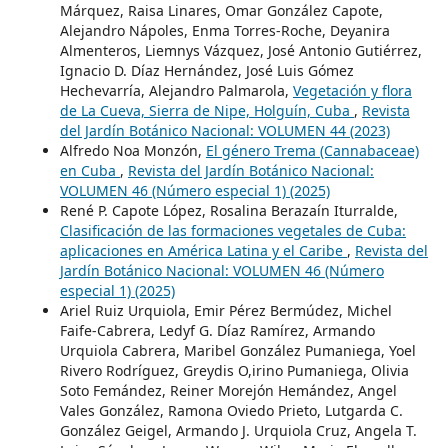
Márquez, Raisa Linares, Omar González Capote,
Alejandro Nápoles, Enma Torres-Roche, Deyanira
Almenteros, Liemnys Vázquez, José Antonio Gutiérrez,
Ignacio D. Díaz Hernández, José Luis Gómez
Hechevarría, Alejandro Palmarola,
Vegetación y flora
de La Cueva, Sierra de Nipe, Holguín, Cuba
,
Revista
del Jardín Botánico Nacional: VOLUMEN 44 (2023)
Alfredo Noa Monzón,
El género Trema (Cannabaceae)
en Cuba
,
Revista del Jardín Botánico Nacional:
VOLUMEN 46 (Número especial 1) (2025)
René P. Capote López, Rosalina Berazaín Iturralde,
Clasificación de las formaciones vegetales de Cuba:
aplicaciones en América Latina y el Caribe
,
Revista del
Jardín Botánico Nacional: VOLUMEN 46 (Número
especial 1) (2025)
Ariel Ruiz Urquiola, Emir Pérez Bermúdez, Michel
Faife-Cabrera, Ledyf G. Díaz Ramírez, Armando
Urquiola Cabrera, Maribel González Pumaniega, Yoel
Rivero Rodríguez, Greydis O,irino Pumaniega, Olivia
Soto Femández, Reiner Morejón Hemández, Angel
Vales González, Ramona Oviedo Prieto, Lutgarda C.
González Geigel, Armando J. Urquiola Cruz, Angela T.