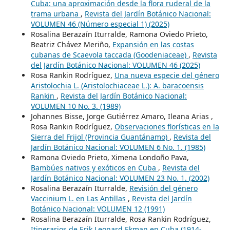
Cuba: una aproximación desde la flora ruderal de la
trama urbana
,
Revista del Jardín Botánico Nacional:
VOLUMEN 46 (Número especial 1) (2025)
Rosalina Berazaín Iturralde, Ramona Oviedo Prieto,
Beatriz Chávez Meriño,
Expansión en las costas
cubanas de Scaevola taccada (Goodeniaceae)
,
Revista
del Jardín Botánico Nacional: VOLUMEN 46 (2025)
Rosa Rankin Rodríguez,
Una nueva especie del género
Aristolochia L. (Aristolochiaceae L.): A. baracoensis
Rankin
,
Revista del Jardín Botánico Nacional:
VOLUMEN 10 No. 3. (1989)
Johannes Bisse, Jorge Gutiérrez Amaro, Ileana Arias ,
Rosa Rankin Rodríguez,
Observaciones florísticas en la
Sierra del Frijol (Provincia Guantánamo)
,
Revista del
Jardín Botánico Nacional: VOLUMEN 6 No. 1. (1985)
Ramona Oviedo Prieto, Ximena Londoño Pava,
Bambúes nativos y exóticos en Cuba
,
Revista del
Jardín Botánico Nacional: VOLUMEN 23 No. 1. (2002)
Rosalina Berazaín Iturralde,
Revisión del género
Vaccinium L. en Las Antillas
,
Revista del Jardín
Botánico Nacional: VOLUMEN 12 (1991)
Rosalina Berazaín Iturralde, Rosa Rankin Rodríguez,
Itinerarios de Erik Leonard Ekman en Cuba (1914-