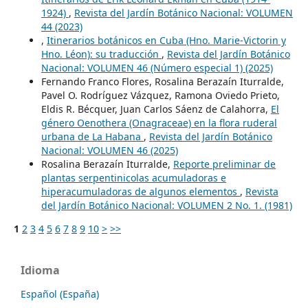
1924)
,
Revista del Jardín Botánico Nacional: VOLUMEN
44 (2023)
,
Itinerarios botánicos en Cuba (Hno. Marie-Victorin y
Hno. Léon): su traducción
,
Revista del Jardín Botánico
Nacional: VOLUMEN 46 (Número especial 1) (2025)
Fernando Franco Flores, Rosalina Berazaín Iturralde,
Pavel O. Rodríguez Vázquez, Ramona Oviedo Prieto,
Eldis R. Bécquer, Juan Carlos Sáenz de Calahorra,
El
género Oenothera (Onagraceae) en la flora ruderal
urbana de La Habana
,
Revista del Jardín Botánico
Nacional: VOLUMEN 46 (2025)
Rosalina Berazaín Iturralde,
Reporte preliminar de
plantas serpentinicolas acumuladoras e
hiperacumuladoras de algunos elementos
,
Revista
del Jardín Botánico Nacional: VOLUMEN 2 No. 1. (1981)
1
2
3
4
5
6
7
8
9
10
>
>>
Idioma
Español (España)