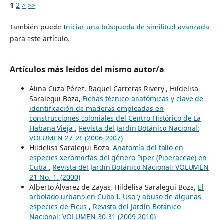
1
2
>
>>
También puede
Iniciar una búsqueda de similitud avanzada
para este artículo.
Artículos más leídos del mismo autor/a
Alina Cuza Pérez, Raquel Carreras Rivery , Hildelisa
Saralegui Boza,
Fichas técnico-anatómicas y clave de
identificación de maderas empleadas en
construcciones coloniales del Centro Histórico de La
Habana Vieja
,
Revista del Jardín Botánico Nacional:
VOLUMEN 27-28 (2006-2007)
Hildelisa Saralegui Boza,
Anatomía del tallo en
especies xeromorfas del género Piper (Piperaceae) en
Cuba
,
Revista del Jardín Botánico Nacional: VOLUMEN
21 No. 1. (2000)
Alberto Álvarez de Zayas, Hildelisa Saralegui Boza,
El
arbolado urbano en Cuba I. Uso y abuso de algunas
especies de Ficus
,
Revista del Jardín Botánico
Nacional: VOLUMEN 30-31 (2009-2010)