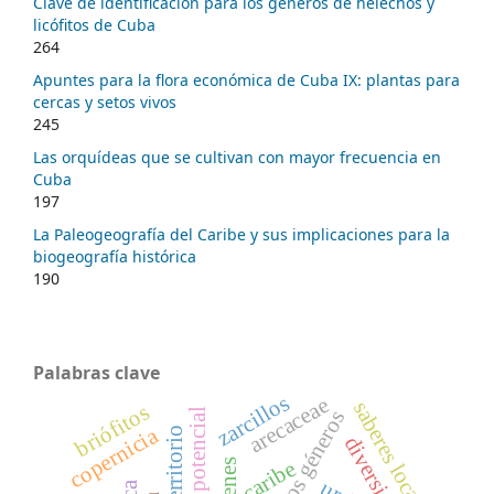
Clave de identificación para los géneros de helechos y
licófitos de Cuba
264
Apuntes para la flora económica de Cuba IX: plantas para
cercas y setos vivos
245
Las orquídeas que se cultivan con mayor frecuencia en
Cuba
197
La Paleogeografía del Caribe y sus implicaciones para la
biogeografía histórica
190
Palabras clave
zarcillos
arecaceae
saberes locales
briófitos
copernicia
diversidad
caribe