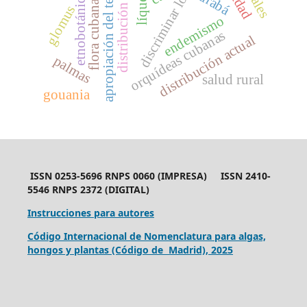
discriminar los géneros
distribución potencial
apropiación del territorio
líquenes
urabá
etnobotánica
flora cubana
glomus
endemismo
orquídeas cubanas
distribución actual
palmas
salud rural
gouania
ISSN 0253-5696 RNPS 0060 (IMPRESA) ISSN 2410-
5546 RNPS 2372 (DIGITAL)
Instrucciones para autores
Código Internacional de Nomenclatura para algas,
hongos y plantas (Código de Madrid), 2025