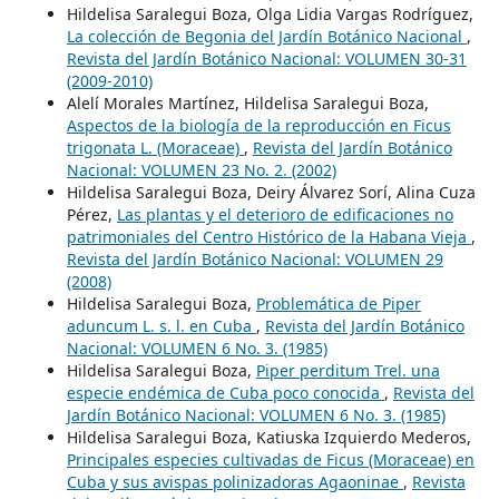
Hildelisa Saralegui Boza, Olga Lidia Vargas Rodríguez,
La colección de Begonia del Jardín Botánico Nacional
,
Revista del Jardín Botánico Nacional: VOLUMEN 30-31
(2009-2010)
Alelí Morales Martínez, Hildelisa Saralegui Boza,
Aspectos de la biología de la reproducción en Ficus
trigonata L. (Moraceae)
,
Revista del Jardín Botánico
Nacional: VOLUMEN 23 No. 2. (2002)
Hildelisa Saralegui Boza, Deiry Álvarez Sorí, Alina Cuza
Pérez,
Las plantas y el deterioro de edificaciones no
patrimoniales del Centro Histórico de la Habana Vieja
,
Revista del Jardín Botánico Nacional: VOLUMEN 29
(2008)
Hildelisa Saralegui Boza,
Problemática de Piper
aduncum L. s. l. en Cuba
,
Revista del Jardín Botánico
Nacional: VOLUMEN 6 No. 3. (1985)
Hildelisa Saralegui Boza,
Piper perditum Trel. una
especie endémica de Cuba poco conocida
,
Revista del
Jardín Botánico Nacional: VOLUMEN 6 No. 3. (1985)
Hildelisa Saralegui Boza, Katiuska Izquierdo Mederos,
Principales especies cultivadas de Ficus (Moraceae) en
Cuba y sus avispas polinizadoras Agaoninae
,
Revista