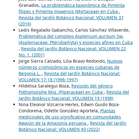
Granados,
La problemática taxonómica de Pimenta
filipes y Pimenta moaensis (Myrtaceae) en Cuba
,
Revista del Jardín Botánico Nacional: VOLUMEN 37
(2016)
Ledis Regalado Gabancho, Carlos Sánchez Villaverde,
Problemática del complejo Asplenium auritum Sw.
(Aspleniaceae: Pteridophyta) y especies afines en Cuba
,
Revista del Jardín Botánico Nacional: VOLUMEN 22
No. 1. (2001)
Jorge Sierra Calzado, Lilia Bravo Redondo,
Nuevos
números cromosómicos en especies cubanas de
Begonia L.
,
Revista del Jardín Botánico Nacional:
VOLUMEN 17-18 (1996-1997)
Hildelisa Saralegui Boza,
Revisión del género
Pothomorphe Miq. (Piperaceae) en Cuba
,
Revista del
Jardín Botánico Nacional: VOLUMEN 19 (1998)
Nina Eleonor Vizcarra-Herles, Edwin Guido Boza-
Condorena, Odette González-Aportela,
Plantas
medicinales de uso significativo en comunidades
Awajún de la Amazonía peruana
,
Revista del Jardín
Botánico Nacional: VOLUMEN 43 (2022)