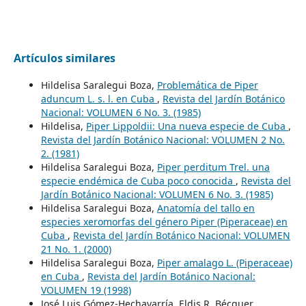
Artículos similares
Hildelisa Saralegui Boza,
Problemática de Piper
aduncum L. s. l. en Cuba
,
Revista del Jardín Botánico
Nacional: VOLUMEN 6 No. 3. (1985)
Hildelisa,
Piper Lippoldii: Una nueva especie de Cuba
,
Revista del Jardín Botánico Nacional: VOLUMEN 2 No.
2. (1981)
Hildelisa Saralegui Boza,
Piper perditum Trel. una
especie endémica de Cuba poco conocida
,
Revista del
Jardín Botánico Nacional: VOLUMEN 6 No. 3. (1985)
Hildelisa Saralegui Boza,
Anatomía del tallo en
especies xeromorfas del género Piper (Piperaceae) en
Cuba
,
Revista del Jardín Botánico Nacional: VOLUMEN
21 No. 1. (2000)
Hildelisa Saralegui Boza,
Piper amalago L. (Piperaceae)
en Cuba
,
Revista del Jardín Botánico Nacional:
VOLUMEN 19 (1998)
José Luis Gómez-Hechavarría, Eldis R. Bécquer