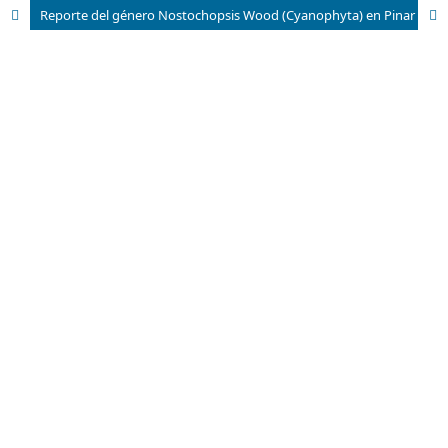
Reporte del género Nostochopsis Wood (Cyanophyta) en Pinar del Río, Cuba